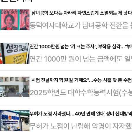
"남녀공학 보다는 차라리 자연스럽게 소멸되는 게 낫다
동덕여자대학교가 남녀공학 전환을 
갈수록 깊어가고 있다. 학교와 학생
덕여대 총학생회는 연일 강경 교내 
연간 1000만원 넘는 '키 크는 주사', 부작용 심각…"
연간 1000만 원이 넘는 금액에도 일
"학교 설립 이념과 대립하는 행위",
주사를 자녀들에게 맞히려는 부모들이
게 낫다"며 학교 측을 강력하게 규탄
더 컸으면 하는 부모들의 바람에 성
"시험 전날까지 학원 갈 거에요"…수능 사흘 앞 둔 수
설은 지난 7일 처음 언급됐으며, 총
2025학년도 대학수학능력시험(수능
지 처방 사례가 늘면서 부작용도 급
하고 수업 거부와 시위를 벌이고 있다
지 준비에 열중하고 있다. 올해 수능
심 때문에 저신장이 아닌 아이들도 
덕여대는 한산했다…
이 유입돼 수험생들 사이에선 그 어느
무허가 노점 사라졌다…40년 만에 일대 정비 신대방역 
부작용 위험률이 커지고 있다"며 "올
무허가 노점이 난립해 악명이 자자했
안은 서울 동작구 노량진에 있는 학
자녀 성장에 더 효과가 있다"고 조언