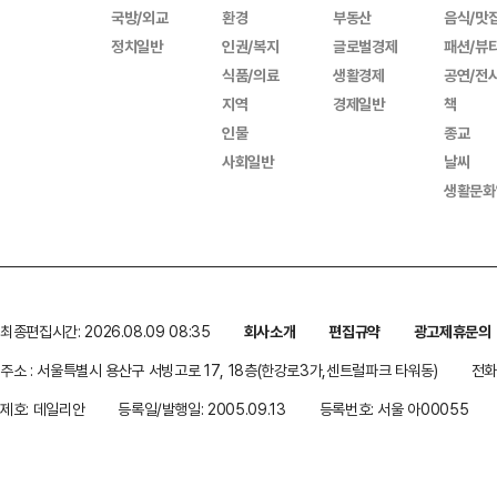
국방/외교
환경
부동산
음식/맛
정치일반
인권/복지
글로벌경제
패션/뷰
식품/의료
생활경제
공연/전
지역
경제일반
책
인물
종교
사회일반
날씨
생활문화
최종편집시간: 2026.08.09 08:35
회사소개
편집규약
광고제휴문의
주소 : 서울특별시 용산구 서빙고로 17, 18층(한강로3가,센트럴파크 타워동)
전화 
제호: 데일리안
등록일/발행일: 2005.09.13
등록번호: 서울 아00055