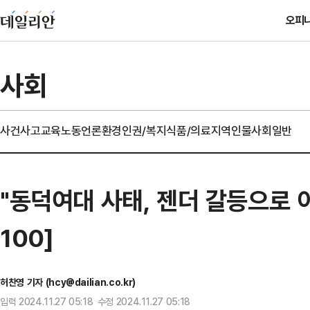
오피
사회
사건사고
교육
노동
언론
환경
인권/복지
식품/의료
지역
인물
사회일반
"동덕여대 사태, 젠더 갈등으로 
100]
허찬영 기자 (hcy@dailian.co.kr)
입력 2024.11.27 05:18 수정 2024.11.27 05:18