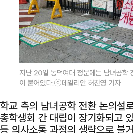
지난 20일 동덕여대 정문에는 남녀공학 
이 붙어있다.ⓒ데일리안 허찬영 기자
학교 측의 남녀공학 전환 논의설
총학생회 간 대립이 장기화되고 있
등 의사소통 과정의 생략으로 불거