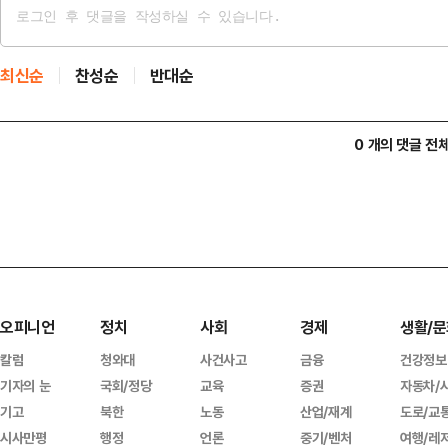
최신순
찬성순
반대순
0 개의 댓글 전
오피니언
정치
사회
경제
생활/문
칼럼
청와대
사건사고
금융
건강정보
기자의 눈
국회/정당
교육
증권
자동차/
기고
북한
노동
산업/재계
도로/교
시사만평
행정
언론
중기/벤처
여행/레