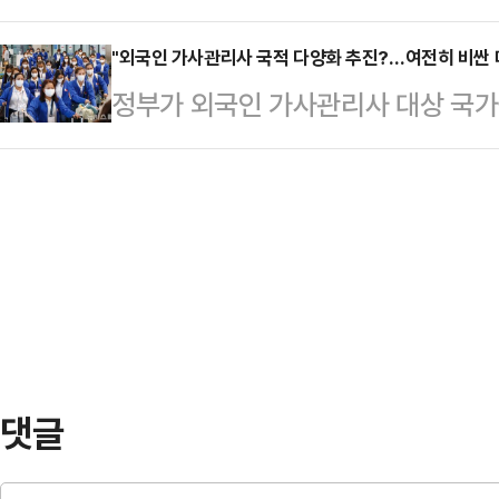
다. 서울 관악구는 대대적인 정비 사
가봤다. 수능을 3일 앞둔 상황에서
이 건강보험심사…
무허가 노점들이 생겨나는 것을 철저
"외국인 가사관리사 국적 다양화 추진?…여전히 비싼 데
으로 향하는 수험생들의 모습을 어렵
정부가 외국인 가사관리사 대상 국가
노점의 미관이 개선되고 위생 상태
대에서 만난 김모(20)씨는 지난 수
인도네시아 등으로 확대하는 방안을 
다. 일각에서는 자전거 불법주차 문
기만 다닌 뒤 휴학계…
관리사 도입 규모를 최대 1200명까
구했다.데일리안은 6일 최근 정비사
겠다는 것이다. 또 가사관리사 송출국
구는 이 사업을 통해 신대방역 일대를
축해 각 국가에서도 우수한 인력을 
S특화거리의 'S'는 …
획이다.하지만 외국인 가사관리사에
면서 이용자가 떠안게 된 높은 이용
여전히 남아 있다. 전문가들은…
댓글