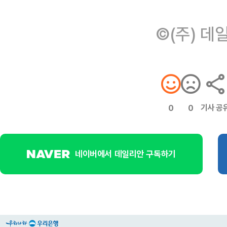
©(주) 데
기사 공
0
0
네이버에서 데일리안 구독하기