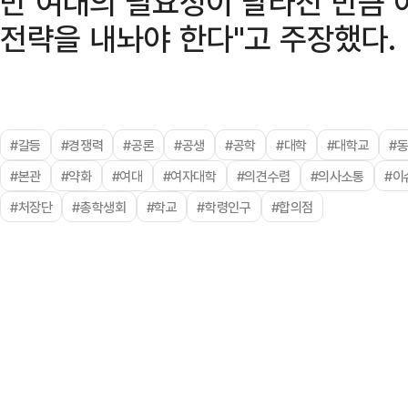
만 여대의 필요성이 달라진 만큼 
전략을 내놔야 한다"고 주장했다.
#갈등
#경쟁력
#공론
#공생
#공학
#대학
#대학교
#
#본관
#약화
#여대
#여자대학
#의견수렴
#의사소통
#이
#처장단
#총학생회
#학교
#학령인구
#합의점