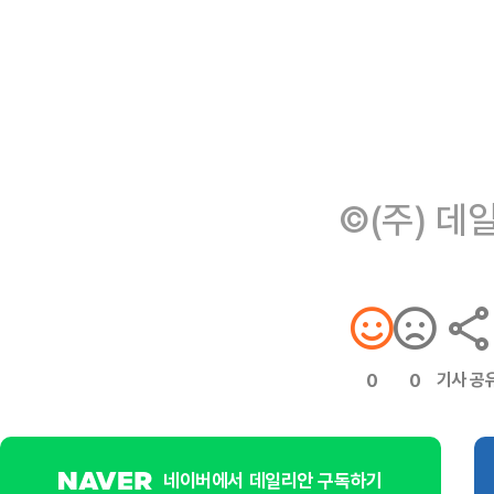
©(주) 데
기사 공
0
0
네이버에서 데일리안 구독하기