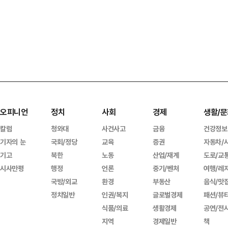
오피니언
정치
사회
경제
생활/문
칼럼
청와대
사건사고
금융
건강정보
기자의 눈
국회/정당
교육
증권
자동차/
기고
북한
노동
산업/재계
도로/교
시사만평
행정
언론
중기/벤처
여행/레
국방/외교
환경
부동산
음식/맛
정치일반
인권/복지
글로벌경제
패션/뷰
식품/의료
생활경제
공연/전
지역
경제일반
책