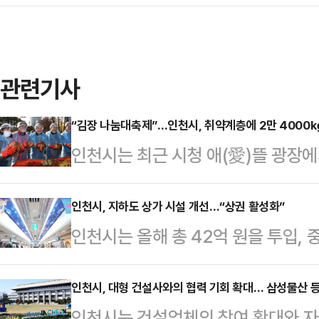
관련기사
“김장 나눔대축제”…인천시, 취약계층에 2만 4000
인천시는 최근 시청 애(愛)뜰 광장에
밝혔다.올해 11회를 맞은 이번 행
담근 김치 2만 4203㎏을 4015
인천시, 지하도 상가 시설 개선…“상권 활성화”
인천시는 올해 총 42억 원을 투입, 
전달했다.김장 비용은 인천시 공무원
후 시설을 개선했다고 22일 밝혔다
트·신한은행·포스코이앤씨 등 13개
보수 이후 약 20년이 넘어 잦은 고
인천시, 대형 건설사와의 협력 기회 확대… 삼성물산 등
천시장은 “이번 '김장 나눔대축제'는
인천시는 건설업체의 참여 확대와 자