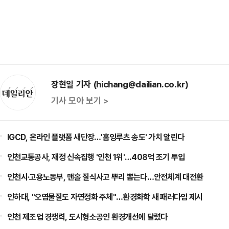
장현일 기자 (hichang@dailian.co.kr)
기사 모아 보기 >
IGCD, 온라인 플랫폼 새단장…'홈잉루츠 송도' 가치 알린다
인천교통공사, 재정 신속집행 '인천 1위'…408억 조기 투입
인천시·고용노동부, 맨홀 질식사고 뿌리 뽑는다…안전체계 대전환
인하대, "오염물질도 자연정화 주체"…환경화학 새 패러다임 제시
인천 제조업 경쟁력, 도시형소공인 환경개선에 달렸다