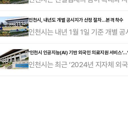
왔다.시는 지난 2022년 ‘인천지하
가 더욱 크다”며 “김장 김치가 어려
기 위해 ‘2024년 협력업체 만남의 
도 ‘지하도상가 에스컬레이터 정밀안
란다”고 말했…
수 동춘동 라마다 호텔에서 열린 이
인천시, 내년도 개별 공시지가 산정 절차…본격 착수
해 단계적으로 시설 개선을 진행하고
인천시는 내년 1월 1일 기준 개별 공
21개 사와 인천지역 건설사 100여 
인현·신 부평·배다리 등 지하도상가 
약 63만 필지에 대한 토지 특성을
참석했다.인천의 건설업 규모는 202
민 지하도상…
토지 관련 국세 및 지방세 부과의 기
‘인천시 인공지능(AI) 기반 외국인 의료지원 서비스’
이어 전국 3위를 기록하며 빠르게 성
인천시는 최근 ‘2024년 지자체 외
과 기준으로도 사용된다.이번 조사에
성상 기술과 자본이 풍부한 서울 및 
공지능(AI) 기반 외국인 의료지원 
축물대장 등 공적 장부와 인허가 자료
면하…
일 밝혔다.행정안전부가 주관한 이번 
황, 도로 조건 등 세부 특성을 조사
수사례가 접수됐다.이번 대회에서 시는
관이 결정·공시한 표준지 특성과 비
료지원 서비스’는 창의성, 효과성, 
로 필지별 개…
으로 뽑혔다.인천은 전체 외국인주민 