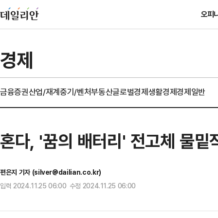
오피
경제
금융
증권
산업/재계
중기/벤처
부동산
글로벌경제
생활경제
경제일반
혼다, '꿈의 배터리' 전고체 물밑
편은지 기자 (silver@dailian.co.kr)
입력 2024.11.25 06:00 수정 2024.11.25 06:00