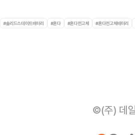
#솔리드스테이트배터리
#혼다
#혼다전고체
#혼다전고체배터리
©(주) 데