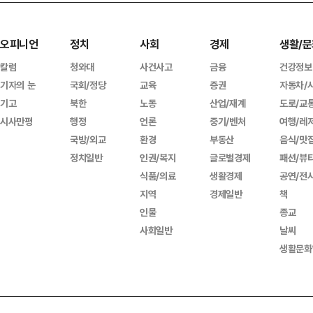
오피니언
정치
사회
경제
생활/문
칼럼
청와대
사건사고
금융
건강정보
기자의 눈
국회/정당
교육
증권
자동차/
기고
북한
노동
산업/재계
도로/교
시사만평
행정
언론
중기/벤처
여행/레
국방/외교
환경
부동산
음식/맛
정치일반
인권/복지
글로벌경제
패션/뷰
식품/의료
생활경제
공연/전
지역
경제일반
책
인물
종교
사회일반
날씨
생활문화