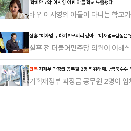
(SCMP)에 따르면 중국 동부 저장
'학비만 7억' 이시영 어린 아들 학교 노출됐다
배우 이시영의 아들이 다니는 학교가 
으로 우울감에 빠진 어머니를 위로하
일 자신의 소셜미디어(SNS)를 통해
던 중 A씨는 부부가 된 지 20년 차
개했다. 이 과정에서 아들의 유치원 
설훈 "이재명 구하기? 모지리 같아…'이재명=김정은'인
쇼핑하는 모습을 보게 됐다.이에 분
설훈 전 더불어민주당 의원이 이해
이시영의 아들이 다니는 학교는 인천 
이기 시작했다. 이 과정에서 이를 
를 빗대 '신의 사제·종'이라고 은유하
학교는 외국 거주 조건 없이 내국인
증세를 보이며…
로 들며 "이런 표현은 말이 안 된다"
단독
기재부 과장급 공무원 2명 직위해제…‘금품수수 
이 높은 편으로 알려졌다.이 학교 
기획재정부 과장급 공무원 2명이 
라디오 '뉴스파이팅'에 출연해 '신의 
과정을 모두 마치려면 교육비만 약 
혐의로 입건돼 직위 해제됐다.21일 
끼는 후배인데 어찌해서 이런 발언을
다. 국내에서 학…
부터 부정 청탁 및 금품 등 수수의 
다"며 "종교 집단도 아니고, 김정은이
받는다.기재부는 최근 경찰로부터 수
(신의 사제 발언은) 이 대표를 도와
맡지 못하도록 직위 해제한 것으로 확
밖에…