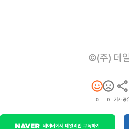
©(주) 데
기사 공
0
0
네이버에서 데일리안 구독하기