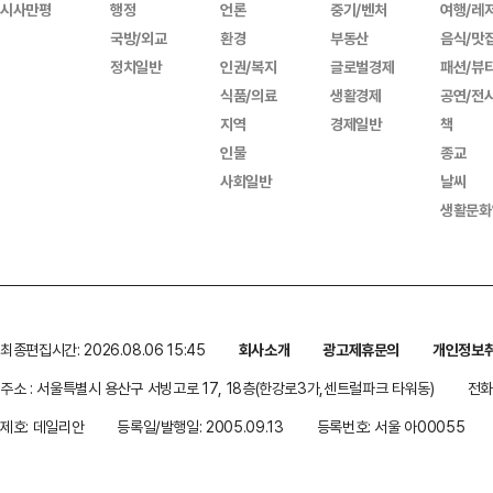
시사만평
행정
언론
중기/벤처
여행/레
국방/외교
환경
부동산
음식/맛
정치일반
인권/복지
글로벌경제
패션/뷰
식품/의료
생활경제
공연/전
지역
경제일반
책
인물
종교
사회일반
날씨
생활문화
최종편집시간: 2026.08.06 15:45
회사소개
광고제휴문의
개인정보
주소 : 서울특별시 용산구 서빙고로 17, 18층(한강로3가,센트럴파크 타워동)
전화 
제호: 데일리안
등록일/발행일: 2005.09.13
등록번호: 서울 아00055