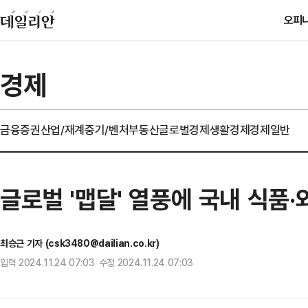
오피
경제
금융
증권
산업/재계
중기/벤처
부동산
글로벌경제
생활경제
경제일반
글로벌 '맵달' 열풍에 국내 식품
최승근 기자 (csk3480@dailian.co.kr)
입력 2024.11.24 07:03 수정 2024.11.24 07:03