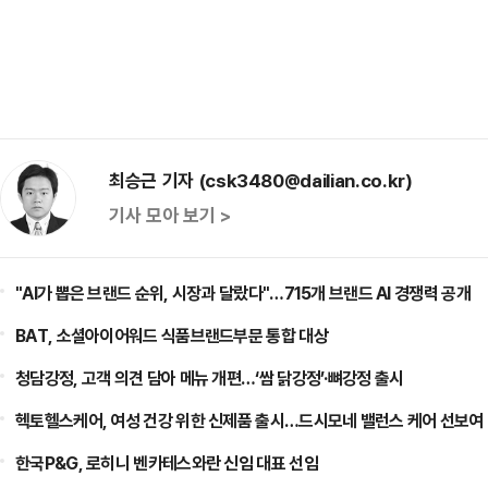
최승근 기자 (csk3480@dailian.co.kr)
기사 모아 보기 >
"AI가 뽑은 브랜드 순위, 시장과 달랐다"…715개 브랜드 AI 경쟁력 공개
BAT, 소셜아이어워드 식품브랜드부문 통합 대상
청담강정, 고객 의견 담아 메뉴 개편…‘쌈 닭강정’·뼈강정 출시
헥토헬스케어, 여성 건강 위한 신제품 출시…드시모네 밸런스 케어 선보여
한국P&G, 로히니 벤카테스와란 신임 대표 선임