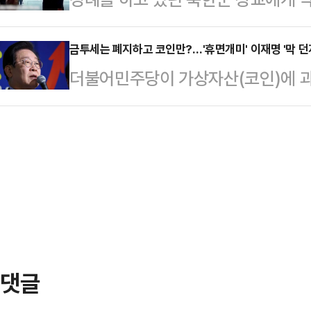
했다.평범한 직장에 다녔던 A씨는 정
이기 시작했다. 이 과정에서 이를 
손을 수 초 동안 허공에 두어야만 했
았다고. A씨는 주차된 손님의 차량을
증세를 보이며…
간) 영국 데일리메일은 스웨덴 익스프
금투세는 폐지하고 코인만?…'휴면개미' 이재명 '막 던
장 낼 뻔하기도 했다. 게다가 자신
더불어민주당이 가상자산(코인)에 과
며 공개한 영상을 인용해 보도했다.
지 했다.그러던 중 A씨는 지난달 2
로 상향하는 개정안을 추진한다. 이
지도자들이 있는 곳으로 다가온다. 
보자에게 알리면서…
던져놓고 기업들이 반발하는 '상법 개
손을 내밀었다. 그런데 경례를 하고
토'를 들고 나온다든지, 투자자들이 
지 않았다.이 때 김 위원장의 손은 몇
나오자 공제 한도를 상향하는 모습을
김 위원장은 재차…
고 있다는 지적이 나온다.21일 정치
제 한도를 기존 250만 원에서 50
정안을 추진한…
댓글