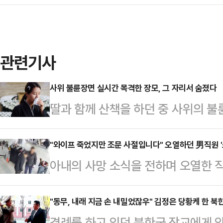
관련기사
사위 불륜장면 실시간 목격한 장모, 그 자리서 숨졌다
딸과 함께 산책을 하던 중 사위의 불
장에서 숨지는 일이 벌어졌다.21일
(SCMP)에 따르면 중국 동부 저장
"와이프 죽었지만 조문 사절입니다" 오열하던 男직원 '
아내의 사망 소식을 전하며 오열한 직
으로 우울감에 빠진 어머니를 위로하
짜쇼'였다는 황당한 사연이 전해졌다.
던 중 A씨는 부부가 된 지 20년 차
차 정비소를 운영하는 제보자는 올여
"동무, 내래 지금 손 내밀었잖우" 김정은 당황케 한 북
쇼핑하는 모습을 보게 됐다.이에 분
경례를 하고 있던 북한군 장교에게 