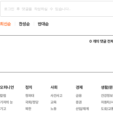
최신순
찬성순
반대순
0 개의 댓글 전
오피니언
정치
사회
경제
생활/문
칼럼
청와대
사건사고
금융
건강정보
기자의 눈
국회/정당
교육
증권
자동차/
기고
북한
노동
산업/재계
도로/교