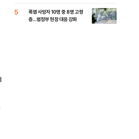
사
5
10
폭염 사망자 10명 중 8명 고령
송영
층…범정부 현장 대응 강화
'통
격해
게
등