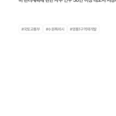
비 관리계획에 관한 사무 인구 50만 이상 대도시 시장
#국토교통부
#수원특례시
#영통1구역재개발