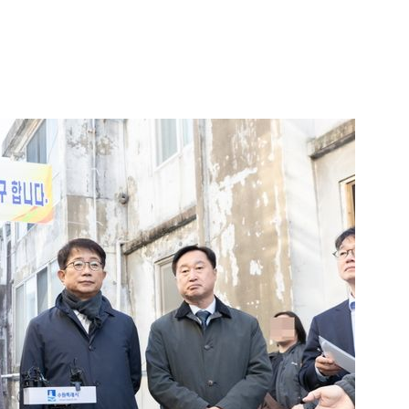
1
"숙련된 모습" 통영 60대女 
제로 갈 가능성 있나…범인의 
2
李, '개미 반발'에 'ISA 개편안
민의힘 "'남 탓 쇼' 멈춰라"
3
천안 교회서 의식 잃은 11세 
경찰, 학대 치사 여부 수사
4
호르무즈 뒤흔드는 이란 강경
도 또 뒤집힌다”
5
[주간코인] 지금은 살 때 아
인 왜 못 오르나