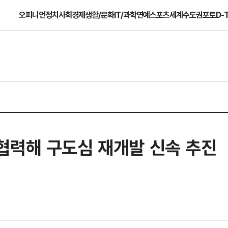
오피니언
정치
사회
경제
생활/문화
IT/과학
연예
스포츠
세계
수도권
포토
D-
협력해 구도심 재개발 신속 추진