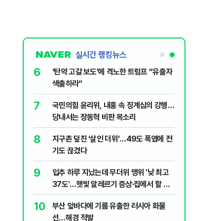
실시간 랭킹뉴스
6
살인사건, 미
‘탄약 고갈 보도’에 격노한 트럼프 “유출자
실체는?
색출하라”
7
' 질타?…국
국민의힘 윤리위, 내홍 속 징계심의 강행…
당내서는 장동혁 비판 목소리
8
어린이 숨져…
지구촌 덮친 ‘살인 더위’…49도 폭염에 전
기도 끊겼다
9
파…“합의해
입추 하루 지났는데 무더위 맹위 '낮 최고
37도'…햇빛 알레르기 증상·집에서 할 수
있는 치료법 [오늘 날씨]
10
니다?…비트코
부산 앞바다에 기름 유출한 러시아 화물
선…해경 적발