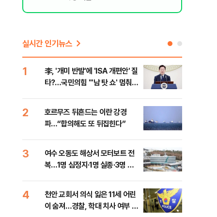
실시간 인기뉴스
1
6
李, '개미 반발'에 'ISA 개편안' 질
민주
타?…국민의힘 "'남 탓 쇼' 멈춰
청래
라"
능 
2
7
호르무즈 뒤흔드는 이란 강경
UA
파…“합의해도 또 뒤집힌다”
줄이
3
8
여수 오동도 해상서 모터보트 전
손현
복…1명 심정지·1명 실종·3명 경
통령
상
4
9
천안 교회서 의식 잃은 11세 어린
[주
이 숨져…경찰, 학대 치사 여부 수
다?