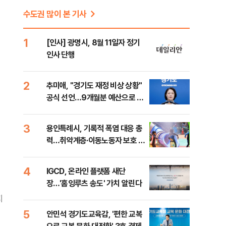
수도권 많이 본 기사
1
[인사] 광명시, 8월 11일자 정기
인사 단행
2
추미애, "경기도 재정 비상 상황"
공식 선언…9개월분 예산으로 민
생사업 중단
3
용인특례시, 기록적 폭염 대응 총
력…취약계층·이동노동자 보호 강
화
4
IGCD, 온라인 플랫폼 새단
장…'홈잉루츠 송도' 가치 알린다
지
5
안민석 경기도교육감, '편한 교복