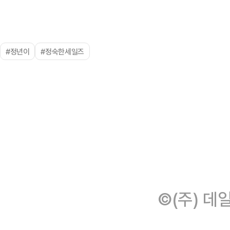
#정년이
#정숙한세일즈
©(주) 데