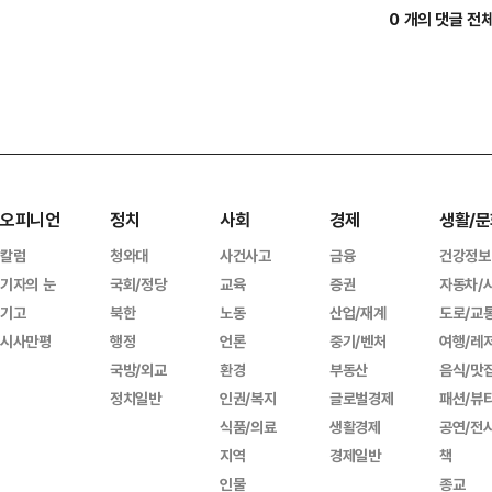
0 개의 댓글 전
오피니언
정치
사회
경제
생활/문
칼럼
청와대
사건사고
금융
건강정보
기자의 눈
국회/정당
교육
증권
자동차/
기고
북한
노동
산업/재계
도로/교
시사만평
행정
언론
중기/벤처
여행/레
국방/외교
환경
부동산
음식/맛
정치일반
인권/복지
글로벌경제
패션/뷰
식품/의료
생활경제
공연/전
지역
경제일반
책
인물
종교