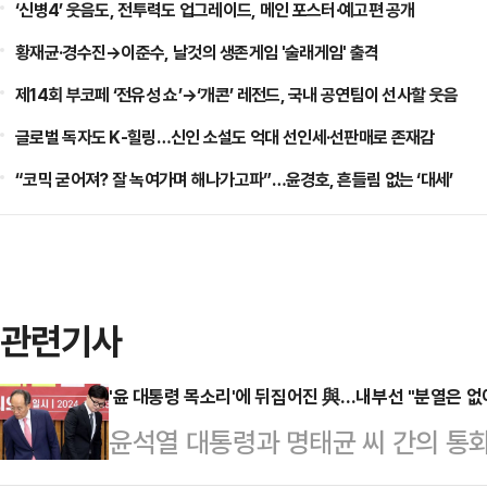
‘신병4’ 웃음도, 전투력도 업그레이드, 메인 포스터·예고편 공개
황재균·경수진→이준수, 날것의 생존게임 '술래게임' 출격
제14회 부코페 ‘전유성 쇼’→‘개콘’ 레전드, 국내 공연팀이 선사할 웃음
글로벌 독자도 K-힐링…신인 소설도 억대 선인세·선판매로 존재감
“코믹 굳어져? 잘 녹여가며 해나가고파”…윤경호, 흔들림 없는 ‘대세’
관련기사
'윤 대통령 목소리'에 뒤집어진 與…내부선 "분열은 없
윤석열 대통령과 명태균 씨 간의 통
의 긴장감이 고조되고 있다. 지금까