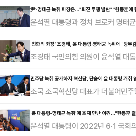
로는 공천 개입 혐의를 입증하기 어려
尹-명태균 녹취 파장은…"퇴진 투쟁 발판" "한동훈에 힘
윤석열 대통령과 정치 브로커 명태균
취가 나오면서 사법 리스크까지 걱정
이 여권에 더욱 불리한 지형이 됐다.
선 일단 단일대오를 형성해야 정권 
공천해야 한다는 뜻을 공천관리위원회
'친한의 좌장' 조경태, 윤 대통령·명태균 녹취에 "당
나온다.국민의힘 4선 이상 중진의원 
조경태 국민의힘 의원이 윤석열 대통
용이 담겼다. 음성을 공개한 더불어
중진회의에 참여해 "당이 분열과 갈등
개입 의혹 관련 녹취가 더불어민주당
할 육성이 최초로 확인됐다"며 '탄핵 
력한 것으로 알려졌…
감사로 진실규명에 나설 필요성을 
민주당 녹취 공개하자 혁신당, 단숨에 윤 대통령 거취
한 여론은 악화하는 게 불가피하다는
조국 조국혁신당 대표가 더불어민주당이
동훈)계의 좌장으로 꼽히는 조경태 
면, 윤 대통령과 명 씨의 통화는 윤
선거 공천 개입 의혹 통화 파일'을 폭
담회 직후 기자들과 만나 녹취록 내
2022년 5월 9…
당은 탄핵추진열차에 탑승하라"며 장
'윤 대통령-명태균 녹취'에 호재 만난 야권…"한동훈 
항"이라며 "그 당시 당대표가 이준석 
윤석열 대통령이 2022년 6·1 국
SNS를 통해 "윤석열, 공천개입 육성
했기 때문에 지금 계시는 중진의원들