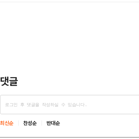
의 공천을 직접 지시했다고 명태균 
대통령에게 보고"라며 이같이 말했다.
말했다.그러면서도 조…
은 큰 호재를 만난 듯 일제히 들고 
그리고 '무식한 오빠'(김건희), '총을
한 탄핵 공세를 이어가는 한편, 한동
은 뒤 "윤석열이 더 대통령직을 수행
한 '결단'까지 촉구했다.박찬대 더불
며…
견을 열어 김영선 전 국민의힘 의원이
뤄진 윤 대통령과 명 씨 사이 통화 
는 "공관위…
댓글
최신순
찬성순
반대순