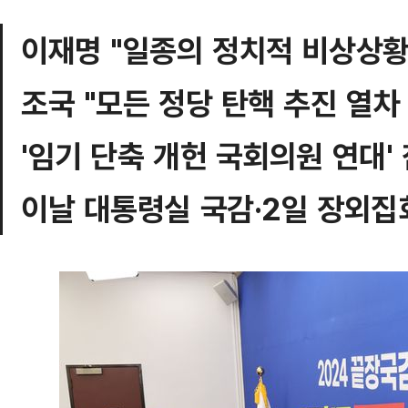
이재명 "일종의 정치적 비상상황
조국 "모든 정당 탄핵 추진 열차
'임기 단축 개헌 국회의원 연대'
이날 대통령실 국감·2일 장외