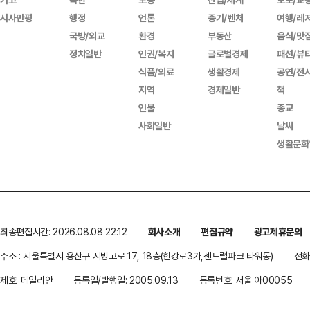
시사만평
행정
언론
중기/벤처
여행/레
국방/외교
환경
부동산
음식/맛
정치일반
인권/복지
글로벌경제
패션/뷰
식품/의료
생활경제
공연/전
지역
경제일반
책
인물
종교
사회일반
날씨
생활문화
최종편집시간: 2026.08.08 22:12
회사소개
편집규약
광고제휴문의
주소 : 서울특별시 용산구 서빙고로 17, 18층(한강로3가,센트럴파크 타워동)
전화 
제호: 데일리안
등록일/발행일: 2005.09.13
등록번호: 서울 아00055