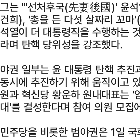
그는 "'선처후국(先妻後國)' 윤석열
건희), '총을 든 다섯 살짜리 꼬마
석열이 더 대통령직을 수행하는 것
라며 탄핵 당위성을 강조했다.
야권 일부는 윤 대통령 탄핵 추진과
동시에 추진하기 위해 움직이고 있
원과 혁신당 황운하 원내대표는 '
대'를 결성한다며 참여 의원 모집
민주당을 비롯한 범야권은 1일 