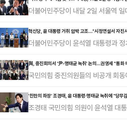
공천해야 한다는 뜻을 공천관리위원회
더불어민주당이 내달 2일 서울역 일
용이 담겼다. 음성을 공개한 더불어
회' 장외집회를 예고한 가운데, 이재
할 육성이 최초로 확인됐다"며 '탄핵 
다.윤석열 대통령과 정치 브로커 명태
혁신당, 윤 대통령 거취 압박 고조…"시정연설서 자진
한 여론은 악화하는 게 불가피하다는
더불어민주당이 윤석열 대통령과 정치
긴 육성 녹취가 민주당으로부터 공개
면, 윤 대통령과 명 씨의 통화는 윤
정되는 음성 파일을 전격 공개하고 "
집회는 윤 대통령을 향한 사실상의 '
2022년 5월 9…
취록)이 최초로 확인됐다"는 주장을
與, 중진회의서 '尹-명태균 녹취' 논의…권영세 "통화 
이재명 대표는 31일 오후 페이스북에 
국민의힘 중진의원들의 비공개 회동
을 맞춰 윤 대통령이 '하야'를 해야 
물결로 서울역을 뒤덮어달라"며 이날
대통령과 정치 브로커 명태균 씨 간의
후 '3년은너무길다특별위원회(탄추위)
는 "악이 승…
의견이 모이거나 상세한 입장이 개진
'친한의 좌장' 조경태, 윤 대통령·명태균 녹취에 "당
민주당 탄핵 동참 촉구 기자회견'을 통
조경태 국민의힘 의원이 윤석열 대통
에 참석했던 권영세 의원은 통화 당시
실이었다"며 "윤석열 대통령은 즉각
개입 의혹 관련 녹취가 더불어민주당
이 아니었던 관계로 큰 문제가 되지
같은날 오…