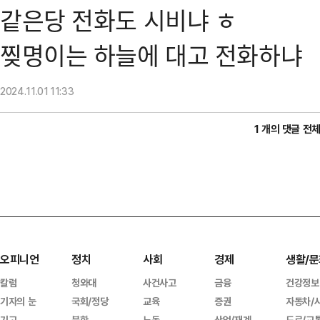
같은당 전화도 시비냐 ㅎ
찢명이는 하늘에 대고 전화하냐
2024.11.01
11:33
1 개의 댓글 전
오피니언
정치
사회
경제
생활/문
칼럼
청와대
사건사고
금융
건강정보
기자의 눈
국회/정당
교육
증권
자동차/
기고
북한
노동
산업/재계
도로/교