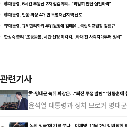
李대통령, 6시간 부동산 2차 점검회의…"과감히 판단·실천하라"
李대통령, 안동·의성 4개 면 특별재난지역 선포
李대통령, 규제합리화위 부위원장에 김태유…국립외교원장 김흥규
한성숙 총리 "초등돌봄, 시간·신청 제각각…확대 전 사각지대부터 정비"
관련기사
尹-명태균 녹취 파장은…"퇴진 투쟁 발판" "한동훈에 힘
윤석열 대통령과 정치 브로커 명태균
이 여권에 더욱 불리한 지형이 됐다.
'녹취 정국'에 기름 붓나…이재명, 11월 2일 장외집회 