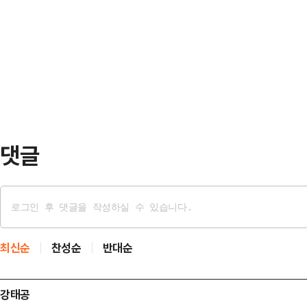
감사로 진실규명에 나설 필요성을 
의원은 31일 국회에서 열린 원내대
동훈)계의 좌장으로 꼽히는 조경태 
직후 기자들과 만난 자리에서 '윤석
담회 직후 기자들과 만나 녹취록 내
나왔느냐'는 질문…
항"이라며 "그 당시 당대표가 이준석 
했기 때문에 지금 계시는 중진의원들
말했다.그러면서도 조…
댓글
최신순
찬성순
반대순
강태공