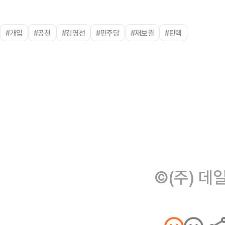
#개입
#공천
#김영선
#민주당
#재보궐
#탄핵
©(주) 데