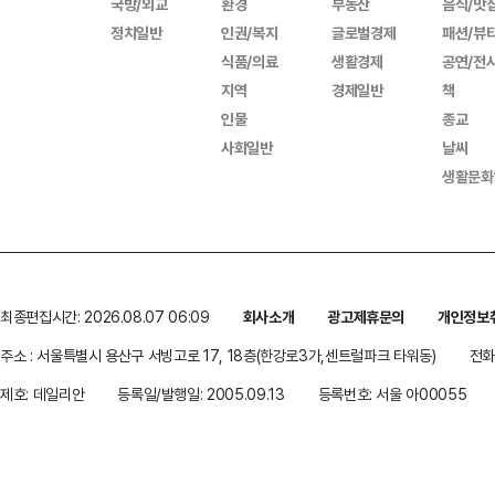
국방/외교
환경
부동산
음식/맛
정치일반
인권/복지
글로벌경제
패션/뷰
식품/의료
생활경제
공연/전
지역
경제일반
책
인물
종교
사회일반
날씨
생활문화
최종편집시간: 2026.08.07 06:09
회사소개
광고제휴문의
개인정보
주소 : 서울특별시 용산구 서빙고로 17, 18층(한강로3가,센트럴파크 타워동)
전화 
제호: 데일리안
등록일/발행일: 2005.09.13
등록번호: 서울 아00055