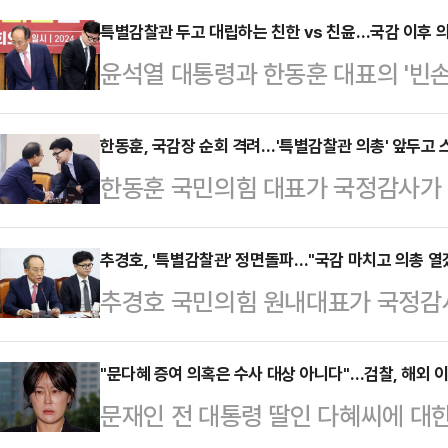
특별감찰관 두고 대립하는 친한 vs 친윤…국감 이후 의총
윤석열 대통령과 한동훈 대표의 '빈손
고 있다. 특별감찰관 추천 절차 진행
내대표는 국정감사 이후 의원총회를 
한동훈, 국감장 순회 격려…'특별감찰관 의총' 앞두고 
한동훈 국민의힘 대표가 국정감사가 
분수령이 될 것으로 예상되면서 중립
아 의원들을 격려했다. 국감 마무리
모이고 있다.현재 특별감찰관을 둘러
전한다는 표면적인 이유였지만, 특
추경호, '특별감찰관' 정면돌파…"국감 마치고 의총 열
대표가 특별감찰관 추천을 꺼내들자,
추경호 국민의힘 원내대표가 국정감
앞두고 당내 스킨십 강화 차원이라는
선을 그은 바 있다. 이에 한 대표도 
원내 의견을 수렴하기 위한 의원총회
후 국회 정무위원회를 비롯해 국
러서지 않을…
원들이 추 원내대표에게 특별감찰관 
"문다혜 증여 의혹은 수사 대상 아니다"…검찰, 해외 
·환경노동위원회·국토교통위원회 등 
문재인 전 대통령 딸인 다혜씨에 대
자 첫 공식 입장을 내놓은 것이다.추
과 피감기관 증인들과 인사를 나눴다