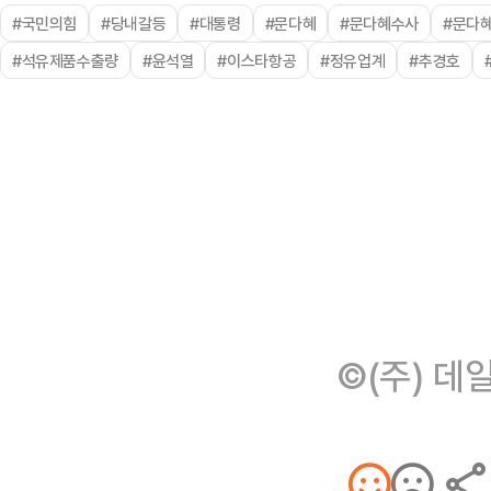
#국민의힘
#당내갈등
#대통령
#문다혜
#문다혜수사
#문다
#석유제품수출량
#윤석열
#이스타항공
#정유업계
#추경호
©(주) 데