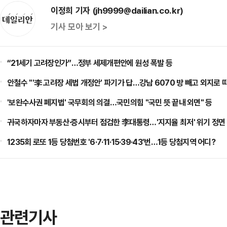
이정희 기자 (jh9999@dailian.co.kr)
기사 모아 보기 >
“21세기 고려장인가”…정부 세제개편안에 원성 폭발 등
안철수 "'李 고려장 세법 개정안' 파기가 답…강남 6070 방 빼고 외지로 
'보완수사권 폐지법' 국무회의 의결…국민의힘 "국민 뜻 끝내 외면" 등
귀국하자마자 부동산·증시부터 점검한 李대통령…'지지율 최저' 위기 정면 
1235회 로또 1등 당첨번호 '6·7·11·15·39·43'번…1등 당첨지역 어디?
관련기사