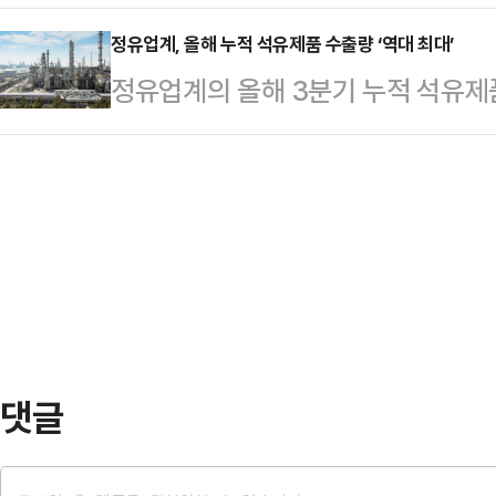
수사 중인 검찰이 다혜씨의 불법 증여
원 108명이 모인 단체 대화방에 "
마이크를 잡고 인사를 하기도 해 주
었다.전주지검은 최근 국정감사에서 
정유업계, 올해 누적 석유제품 수출량 ‘역대 최대’
총회를 개최하도록 하겠다"고 알렸다
정유업계의 올해 3분기 누적 석유제
사안은 현재 수사하고 있거나 수사 
다. 추 원내대표의 말에 따르면 의
로 나타났다.대한석유협회는 국내 정
다.다혜씨의 불법 증여 의혹은 지난
된다.이번 의총은 전날…
·HD현대오일뱅크)의 올해 1~3분
에서 국민의힘 신동욱 의원의 의혹 제
지난해 같은 기간보다 9.5% 증가한
통령이 쓴 '문재인의 운명'을 출간한
기존 3분기 누적 기준 최대치인 201
자인 값으로 지불했다고…
선 것이다.3분기 석유제품 수출량 또한
제품 수출액은 1~3분기 기준 전년보다
(약 …
댓글