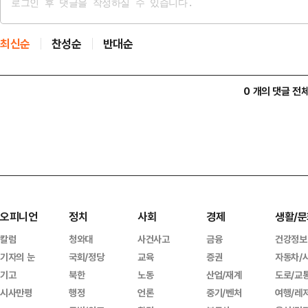
최신순
찬성순
반대순
0 개의 댓글 전
오피니언
정치
사회
경제
생활/문
칼럼
청와대
사건사고
금융
건강정보
기자의 눈
국회/정당
교육
증권
자동차/
기고
북한
노동
산업/재계
도로/교
시사만평
행정
언론
중기/벤처
여행/레