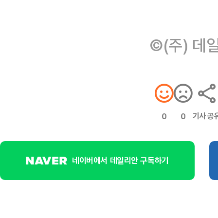
©(주) 데
기사 공
0
0
네이버에서 데일리안 구독하기