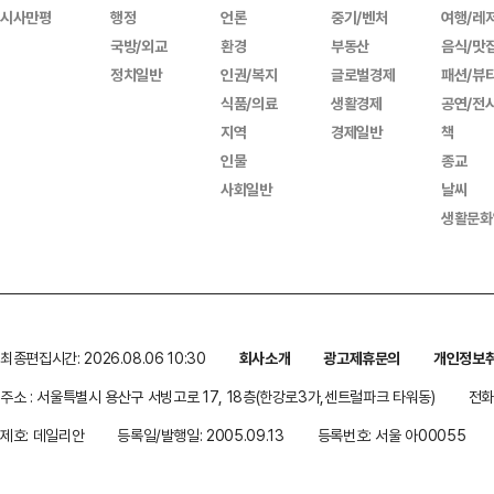
시사만평
행정
언론
중기/벤처
여행/레
국방/외교
환경
부동산
음식/맛
정치일반
인권/복지
글로벌경제
패션/뷰
식품/의료
생활경제
공연/전
지역
경제일반
책
인물
종교
사회일반
날씨
생활문화
최종편집시간: 2026.08.06 10:30
회사소개
광고제휴문의
개인정보
주소 : 서울특별시 용산구 서빙고로 17, 18층(한강로3가,센트럴파크 타워동)
전화 
제호: 데일리안
등록일/발행일: 2005.09.13
등록번호: 서울 아00055