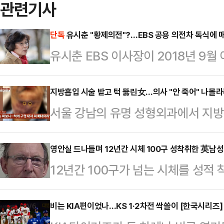
관련기사
단독
유시춘 "황제의전"?…EBS 공용 의전차 독식에 매
유시춘 EBS 이사장이 2018년 9월
명이 공동으로 사용토록 마련된 의
으로 드러났다. 또 유 이사장은 직무
지방흡입 시술 받고 턱 뚫린女…의사 "안 죽어" 나몰라
서울 강남의 유명 성형외과에서 지방
참석 수당 등을 받아 많게는 연 63
을 앓고 있다는 한 여성의 사연이 공개
가 매해 수백억원대의 적자를 내 '부
A씨는 2022년 12월 서울 강남의
영안실 드나들며 12년간 시체 100구 성착취한 英남성
유 이사장에 대한 의전이 과한 것 아
12년간 100구가 넘는 시체를 성적
실리프팅 시술을 받았다.A씨는 "병원
민의힘 의원(국회 과학기술정보방송
있다.22일(현지시간) 영국 BBC 등
이 진행했다"며 "근데 병원 건물에 
터 받은 '업무…
형을 선고받은 데이비드 풀러(70)
비는 KIA편이었나…KS 1·2차전 싹쓸이 [한국시리즈]
고 심하게 부어서 시술 직후에 나타나