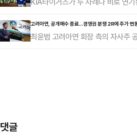
KIA타이거즈가 두 차례나 비로 연기
1987년 20대 여성 두 명을 성폭행한
했다.당시 A씨의 얼굴을 본 직장 동
어 담으며 기세를 올렸다.KIA는 2
포되면서 사건은 수면 위로 떠올랐다
건 성형…
성라이온즈와 한국시리즈(KS·7전 4
고려아연, 공개매수 종료…경영권 분쟁 2R에 주가 변동
러의 컴퓨터에서 그가 시체를 성폭행하
최윤범 고려아연 회장 측의 자사주 
을 거뒀다.이어 KIA는 1차전 종료 
의 하드드라이브에는 81만 8051개
주총까지 장기전 국면에 접어들었다.
발하게 터지면서 8-3으로 대승을 거뒀
찰은…
달성이 만만치 않을 것으로 예상되는 
2017년 이후 7년 만이자 팀 통산 
동성 확대 전망이 나온다.23일 한
리즈에서 1, 2차전을 모두 승리한 팀
증권시장에서 전 거래일 대비 0.23%
를 마쳤다. 이 날은 최 회장 측이 
공개매수가(89만원)를 소폭 하회했
·MBK파트너…
댓글