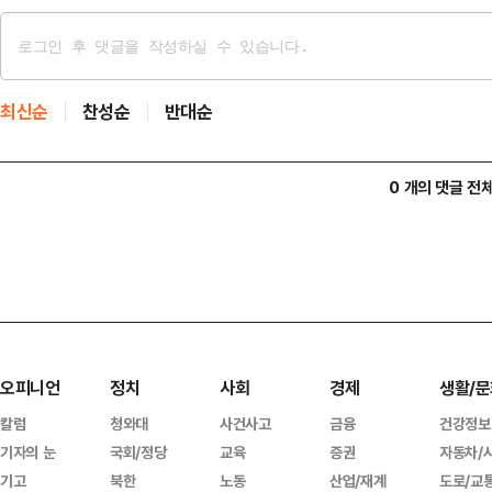
최신순
찬성순
반대순
0 개의 댓글 전
오피니언
정치
사회
경제
생활/문
칼럼
청와대
사건사고
금융
건강정보
기자의 눈
국회/정당
교육
증권
자동차/
기고
북한
노동
산업/재계
도로/교