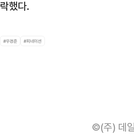
락했다.
#우경준
#피네이션
©(주) 데