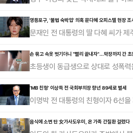
효과를 가져가지 못하고 있다. 무당층
달려있는데, 이재명 더불어민주당 대표
영등포구, '불법 숙박업' 의혹 문다혜 오피스텔 현장 조
문재인 전 대통령의 딸 다혜 씨가 제
(금투세)' 논란 여파가 이어지는 것
박업을 했다는 의혹과 관련해 관할 
무선 97%·유선 3% 혼합 ARS 
구에 따르면 구청 측은 전날(22일)
손 묶고 속옷 벗기더니 "빨리 끝내자"…막장까지 간 
과 국민의힘 양당을 지지하지 않는 무
초등생이 동급생으로 상대로 성폭력을 
소유 오피스텔을 찾았다.다만 문이 
로 나타났다. 지난 5월 3주차(6.8
사건반장에 따르면 지난 4월 강원도 
이뤄지고 있는지는 확인하지 못한 것
가…
군 초대를 받고 집에 놀러 갔다가 성
'MB 친형' 이상득 전 국회부의장 향년 89세로 별세
또 현장 실사를 나가 실제로 숙박업
이명박 전 대통령의 친형이자 6선을 
A군 바지와 속옷을 벗기기 시작했다.
우 경찰에 수사 의뢰할 방침"이라고
89세로 별세했다.이 전 부의장은 이
스크 스트랩으로 손을 묶고는 흉기를
쓰일 수 없다. 오피…
1935년생인 고인은 포항 동지고,
음식에 소변 탄 女가사도우미, 온 가족 간질환 걸렸다
것"이라며 위협을 가했다고.또 화장실