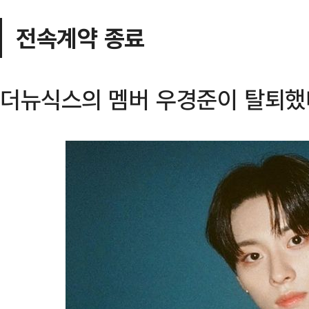
전속계약 종료
더뉴식스의 멤버 우경준이 탈퇴했