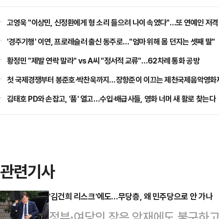
고영욱 "이상민, 신정환에게 형 소리 들으려 나이 속였다"…또 연예인 저격
'경주기행' 이연, 프로레슬러 출신 동주로…"엄마 위해 몸 던지는 셋째 딸"
황정민 "제발 연락 말라" vs A씨 "정서적 교류"…62차례 통화 공방
첫 국제경쟁부터 봉준호·박찬욱까지…장항준이 이끄는 제천국제음악영화제
김태호 PD와 손잡고, '품' 열고…수입·배급사들, 영화 너머 새 활로 찾는다
관련기사
'김건희 리스크'에도…무당층, 왜 민주당으로 안 가나
정부·여당의 잦은 악재에도 불구하고