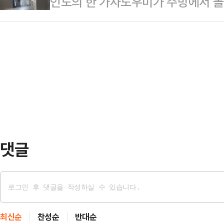
인도의 한 가사도우미가 주방에서 볼
에서 명예 법학박사 학위를 받았다.이
다"며 A군의 주요 부위 등을 찍었다
소변을 타는 모습이 포착돼 조사를 받
로 입사해 코오롱과 코오롱상사 대표
느끼고 있는…
프레스 저널(The Free Press J
한 고인은 이후 13·14·15·16·17
'리나'는 14일 밤 현지 경찰에 의해
의원에 당선됐다. 이후 국회부의장
동안 원인불명의 통증 등 간질환 증상
맹회장·한…
전되지 않았다.수상함을 느낀 가족들
래 설치했다.며칠 뒤 이들은 카메라
댓글
최신순
찬성순
반대순