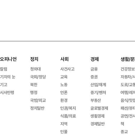
오피니언
정치
사회
경제
생활/문
칼럼
청와대
사건사고
금융
건강정보
기자의 눈
국회/정당
교육
증권
자동차/
기고
북한
노동
산업/재계
도로/교
시사만평
행정
언론
중기/벤처
여행/레
국방/외교
환경
부동산
음식/맛
정치일반
인권/복지
글로벌경제
패션/뷰
식품/의료
생활경제
공연/전
지역
경제일반
책
인물
종교