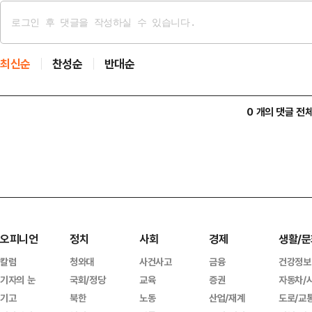
최신순
찬성순
반대순
0 개의 댓글 전
오피니언
정치
사회
경제
생활/문
칼럼
청와대
사건사고
금융
건강정보
기자의 눈
국회/정당
교육
증권
자동차/
기고
북한
노동
산업/재계
도로/교