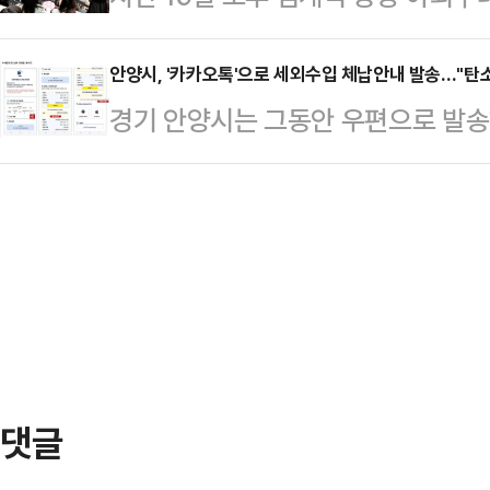
안양시는 블로그·인스타그램·페이스북
문화제'가 청각·언어장애인 등 30
울림교육센터 대표는 '성평등한 조직
6개 채널을 통해 시민…
다.(사)한국농아인협회 경기도협회
안양시, '카카오톡'으로 세외수입 체납안내 발송…"탄
이 조직 내 남성과 여성의 성역할에 
경기 안양시는 그동안 우편으로 발송
이날 행사는 BTS 음악 수어 퍼포
들을 인지하는 성인지 감수성을 강화
카카오 알림톡을 통해 전송하는 '모바
화려한 무대로 시작했다.또 수어민들레
어 '골든벨 퀴즈…
일 밝혔다.시는 이달부터 과징금,
팀이 수어공연 및 웅변공연을 펼쳐 
입 등), 이행강제금 등 세외수입의
서는 수어 발전과 농인의 복지를 위
있다.지난 14일 세외수입 미납자 
여됐다.범계역 광장에 …
며, 다른 미납자에게도 순차적으로 발
예정이다.카카오 알림톡을 통한 모바
존의 종이 안내문 발송…
댓글