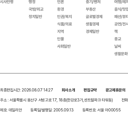
시사만평
행정
언론
중기/벤처
여행/레
국방/외교
환경
부동산
음식/맛
정치일반
인권/복지
글로벌경제
패션/뷰
식품/의료
생활경제
공연/전
지역
경제일반
책
인물
종교
사회일반
날씨
생활문화
최종편집시간: 2026.08.07 14:27
회사소개
편집규약
광고제휴문의
주소 : 서울특별시 용산구 서빙고로 17, 18층(한강로3가,센트럴파크 타워동)
전화 
제호: 데일리안
등록일/발행일: 2005.09.13
등록번호: 서울 아00055