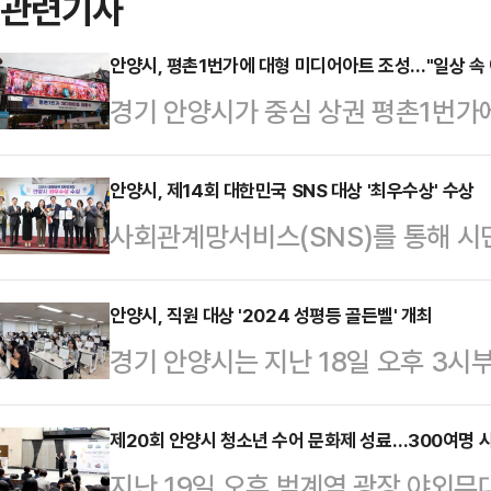
관련기사
안양시, 평촌1번가에 대형 미디어아트 조성…"일상 속 
경기 안양시가 중심 상권 평촌1번가
일상에서 예술을 체험할 수 있는 기
구 평촌대로 223번길 36에 있는 문화
안양시, 제14회 대한민국 SNS 대상 '최우수상' 수상
사회관계망서비스(SNS)를 통해 시
터(m)의 발광다이오드(LED) 디스
14 회 2024 대한민국 SNS 대상
·동양화·풍경 등 다양한 모습이 담긴
상했다.(사)한국소셜콘텐츠진흥협회
안양시, 직원 대상 '2024 성평등 골든벨' 개최
거리를 지나는 누구나 작품을 즐길 수
경기 안양시는 지난 18일 오후 3시
한국인플루언서산업협회 등이 후원하는
악을 제공해 더욱 신비로운 분위기를
직원 대상 성인지 역량 강화를 위한 '
서비스(SNS) 활용 현황을 종합 평
경기도의…
했다고 21일 밝혔다.이날 성평등 
제20회 안양시 청소년 수어 문화제 성료…300여명 
과를 거둔 기업 및 공공기관에 시상
지난 19일 오후 범계역 광장 야외무
대표 직원 80여명이 참여했다.본격