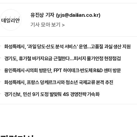
유진상 기자 (yjs@dailian.co.kr)
기사 모아 보기 >
화성특례시, '과일 당도·산도 분석 서비스' 운영…고품질 과실 생산 지원
경기도, 휴가철 바가지요금 근절한다…피서지 물가안정 현장점검
용인특례시·시의회 방문단, FPT 하이테크·반도체 R&D 센터 방문
화성특례시, 프랑스 덩케르크시와 청소년 국제교류 본격 추진
경기신보, 민선 9기 도정 발맞춰 4S 경영전략 가속화