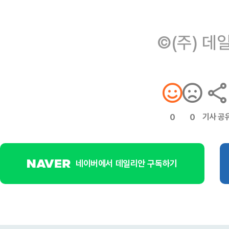
©(주) 데
기사 공
0
0
네이버에서 데일리안 구독하기