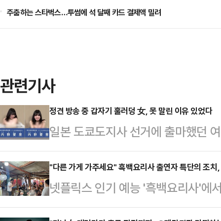
주춤하는 스타벅스…투썸에 석 달째 카드 결제액 밀려
관련기사
정견 방송 중 갑자기 훌러덩 女, 못 말린 이유 있었다
일본 도쿄도지사 선거에 출마했던 여
등 기행을 벌인 일이 발생하면서 공
왔다.앞서 지난 6월 27일 일본 공
"다른 가게 가주세요" 흑백요리사 출연자 특단의 조치,
넷플릭스 인기 예능 '흑백요리사'에서
마한 '카와이 워치 마이 정치방송(Kawa
장시간 대기하는 식당 손님들이 늘자
치노 아이리(31)의 정견 방송이 방