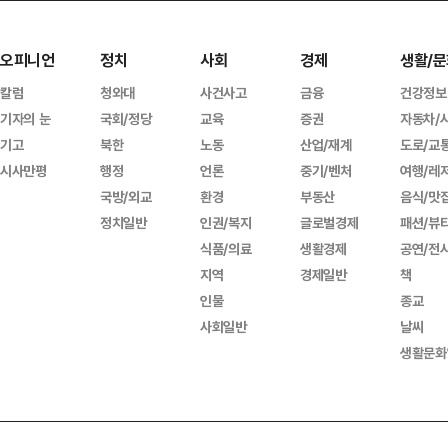
오피니언
정치
사회
경제
생활/문
칼럼
청와대
사건사고
금융
건강정보
기자의 눈
국회/정당
교육
증권
자동차/
기고
북한
노동
산업/재계
도로/교
시사만평
행정
언론
중기/벤처
여행/레
국방/외교
환경
부동산
음식/맛
정치일반
인권/복지
글로벌경제
패션/뷰
식품/의료
생활경제
공연/전
지역
경제일반
책
인물
종교
사회일반
날씨
생활문화