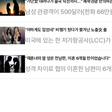
고 요청했다.'비빔대왕'으로 유명해진
"가난女 데려다가 출국 직전까지…" 쾌락관광 만끽하
한 우치노는 "드디어 여러분과 만났다
남성 관광객이 500달러(한화 66
비러 오실 때 참고하세요'란 제목의 
신, 그래 너. 카메라 씨, 저를 그렇
하는 '쾌락 결혼(pleasure marri
찾는 손님들에게 감사 인사를 전했다
시간) 홍콩 사우스차이나모닝포스트(
"야하게도 입었네" 비행기 탔다가 쫓겨난 노출女 둘
까지 발걸음해 주신 여러분의 관심과
미국에 있는 한 저가항공사(LCC)가
양지인 코타 분가(Kota Bunga
희는 굉장한 맛집이 아니다. 비빔 
유로 출발 직전 강제 하차 시켰다.10
들을 통해 현지 여성들을 소개받는다
려 노력하는 평…
일(현지시각) 미국 로스앤젤레스에
"재혼녀와 딸 얻은 전남편, 이혼 6개월 만이었습니다"
고 남성 관광객은 여성에게 신부값을
성격 차이로 협의 이혼한 남편이 6개
객 테레사 아라우조와 그의 친구가 '
편과 성관계를 맺고 집안일도 한다.
위자료 청구에 대해 조언을 구하고 나
로 비행기에서 쫓겨났다.남부 캘리포
다. 무…
의 상담소'는 남편과 사사건건 부딪쳐
얇은 가디건을 걸치고 있었으나 기내
다뤘다.A씨는 "재산분할 절차 없이
탑승해 좌석에 앉자 한 남성 승무원이
"이혼 후 6개월 만에 뒤통수가 얼얼
가와 "(신체 노…