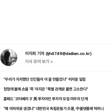
이지희 기자 (ljh4749@dailian.co.kr)
기사 모아 보기 >
"우리가 지지했던 인간들이 이 꼴 만들었다" 허지웅 일침
정청래 볼에 손을 '콕' 이지은 "특별 관계로 몰면 고소한다"
홈페드 '코타베라 3' 美 투자이민 투자자 모집 마무리 단계
"왜 이따위로 생겼냐" 대한민국 독립운동가 조롱, 中플랫폼에 떡하니