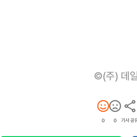
©(주) 데
기사 공
0
0