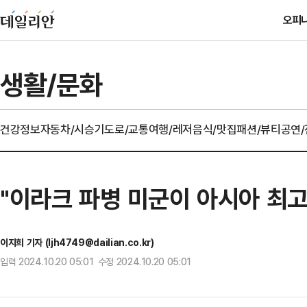
오피
생활/문화
건강정보
자동차/시승기
도로/교통
여행/레저
음식/맛집
패션/뷰티
공연
"이라크 파병 미군이 아시아 최고
이지희 기자 (ljh4749@dailian.co.kr)
입력 2024.10.20 05:01 수정 2024.10.20 05:01