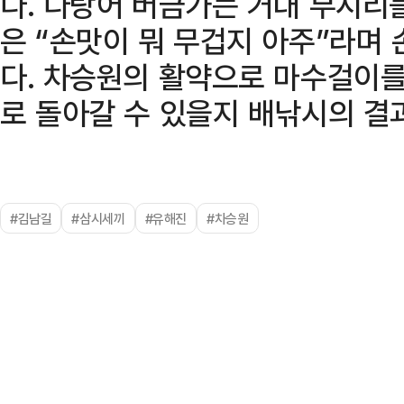
다. 다랑어 버금가는 거대 부시리
은 “손맛이 뭐 무겁지 아주”라며
다. 차승원의 활약으로 마수걸이를
로 돌아갈 수 있을지 배낚시의 결
#김남길
#삼시세끼
#유해진
#차승원