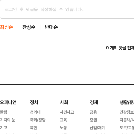
최신순
찬성순
반대순
0 개의 댓글 전
오피니언
정치
사회
경제
생활/문
칼럼
청와대
사건사고
금융
건강정보
기자의 눈
국회/정당
교육
증권
자동차/
기고
북한
노동
산업/재계
도로/교