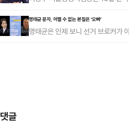
편과 성관계를 맺고 집안일도 한다.
터스 주가조작 사건을 불기소 처분한
최봉의 후보를 공천했던 전남 곡성군
다. 무…
라 처분한 것이라며 "정치적인 요구
명태균 문자, 어쩔 수 없는 본질은 ‘오빠’
은 벽을 실감해야만 했다.하지만 한 
명태균은 인제 보니 선거 브로커가 
루는 게 더 정치검사라 생각했다"고 
전남 곡성5일장을 찾았다. 국민의힘
김건희와 윤석열에게는 그런 역할을 
장은 이날 국회 법제사법위원회의 국
전후로 다시 찾는 모…
대통령 부부가 후보 시절 ‘명태균 선
대로 처리했다고 생각한다"며 이같이
실화처럼 보여 준다.이것이 명태균 
사들이 "이 사건을 기소하는 게 너에
중계방송하는 이유다. 윤석열 부부의 
"결국 검사는 기록을 보고 …
문이다.“제가 명 선생님께 완전 의
고요. 지가 뭘 안다고. 암튼 전 명
다. 해결할 유일…
댓글