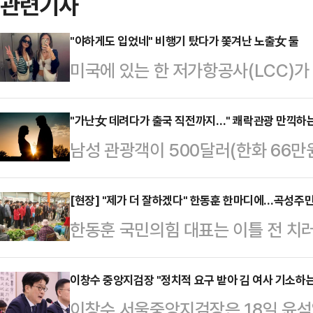
관련기사
"야하게도 입었네" 비행기 탔다가 쫓겨난 노출女 둘
미국에 있는 한 저가항공사(LCC)가
유로 출발 직전 강제 하차 시켰다.10
일(현지시각) 미국 로스앤젤레스에
"가난女 데려다가 출국 직전까지…" 쾌락관광 만끽하
남성 관광객이 500달러(한화 66
객 테레사 아라우조와 그의 친구가 '
하는 '쾌락 결혼(pleasure marri
로 비행기에서 쫓겨났다.남부 캘리포
시간) 홍콩 사우스차이나모닝포스트(
[현장] "제가 더 잘하겠다" 한동훈 한마디에…곡성주민
얇은 가디건을 걸치고 있었으나 기내
한동훈 국민의힘 대표는 이틀 전 치러
양지인 코타 분가(Kota Bunga
탑승해 좌석에 앉자 한 남성 승무원이
將)'이 됐다. 어렵다고 평가받던 
들을 통해 현지 여성들을 소개받는다
가와 "(신체 노…
면서 지지율 위기를 겪던 국민의힘
이창수 중앙지검장 "정치적 요구 받아 김 여사 기소하는
고 남성 관광객은 여성에게 신부값을
이창수 서울중앙지검장은 18일 윤석
다.한 대표가 10·16 재보궐선거에