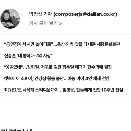
박정선 기자 (composerjs@dailian.co.kr)
기사 모아 보기 >
“공연장에서 시민 놀이터로”…옥상·외벽·앞뜰 다 내준 세종문화회관
신승훈 ‘내 방식대로의 사랑’
“X돌았네”…김희철, 거꾸로 걸린 광복절 태극기 현수막에 일침
캣츠아이 소피아, 건강상 활동 중단…마농 이어 4인 체제 전환
‘미워요’로 시작해 스타디움까지…임영웅, 팬들에게 전한 10주년 진심