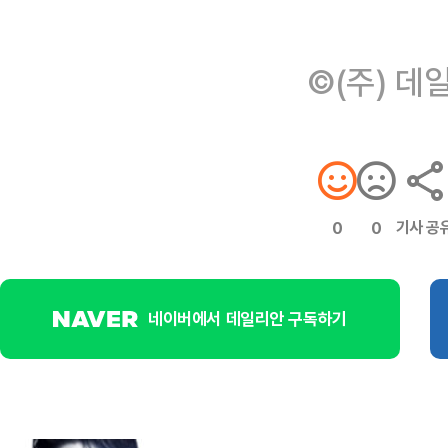
©(주) 데
기사 공
0
0
네이버에서 데일리안 구독하기