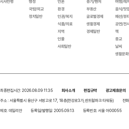
시사만평
행정
언론
중기/벤처
여행/레
국방/외교
환경
부동산
음식/맛
정치일반
인권/복지
글로벌경제
패션/뷰
식품/의료
생활경제
공연/전
지역
경제일반
책
인물
종교
사회일반
날씨
생활문화
최종편집시간: 2026.08.09 11:35
회사소개
편집규약
광고제휴문의
주소 : 서울특별시 용산구 서빙고로 17, 18층(한강로3가,센트럴파크 타워동)
전화 
제호: 데일리안
등록일/발행일: 2005.09.13
등록번호: 서울 아00055