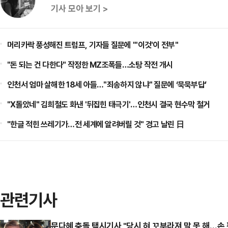
기사 모아 보기 >
머리카락 풍성해진 트럼프, 기자들 질문에 "'이것'이 전부"
"돈 되는 건 다한다" 작정한 MZ조폭들…소탕 작전 개시
인천서 엄마 살해한 18세 아들…"죄송하지 않냐" 질문에 ‘묵묵부답’
"X돌았네" 김희철도 화낸 '뒤집힌 태극기'…인천시 결국 현수막 철거
"한글 적힌 쓰레기가…전 세계에 알려버릴 것" 경고 날린 日
관련기사
문다혜 충돌 택시기사 "당시 혀 꼬부라져 말 못 해…손