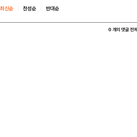
최신순
찬성순
반대순
0 개의 댓글 전