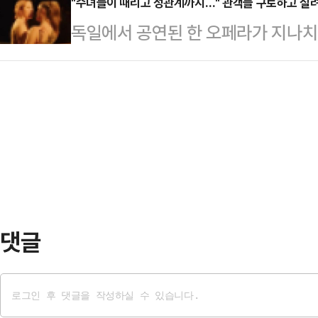
도네시아 출신 간병인이 임신 사실을
"수녀들이 때리고 성관계까지…" 관객들 구토하고 실
고 남성 관광객은 여성에게 신부값을
독일에서 공연된 한 오페라가 지나치
산해 할머니와 가족들이 충격에 빠졌
편과 성관계를 맺고 집안일도 한다.
수십명이 구토하고 병원에 실려 가는 
불편한 할머니를 보살피기 위해 약 
다. 무…
디언 등 외신에 따르면 독일 슈투
고용했다.간병인은 5개월 간 별 탈 없
페라를 보던 관객 18명이 메스꺼움 
족들이 할머니 상태를 확인하기 위해 
관람한 오페라는 파울 힌데미트의 '성스
했다.할머니가…
수녀원에서 억압받는 생활을 하던 
는 이야기를 담고 있다. 1922년 
악적으로는 탁…
댓글