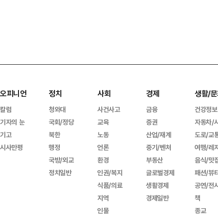
오피니언
정치
사회
경제
생활/문
칼럼
청와대
사건사고
금융
건강정보
기자의 눈
국회/정당
교육
증권
자동차/
기고
북한
노동
산업/재계
도로/교
시사만평
행정
언론
중기/벤처
여행/레
국방/외교
환경
부동산
음식/맛
정치일반
인권/복지
글로벌경제
패션/뷰
식품/의료
생활경제
공연/전
지역
경제일반
책
인물
종교