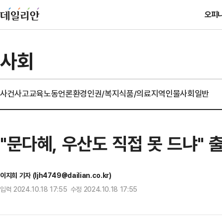
오피
사회
사건사고
교육
노동
언론
환경
인권/복지
식품/의료
지역
인물
사회일반
"문다혜, 우산도 직접 못 드냐" 
이지희 기자 (ljh4749@dailian.co.kr)
입력 2024.10.18 17:55 수정 2024.10.18 17:55