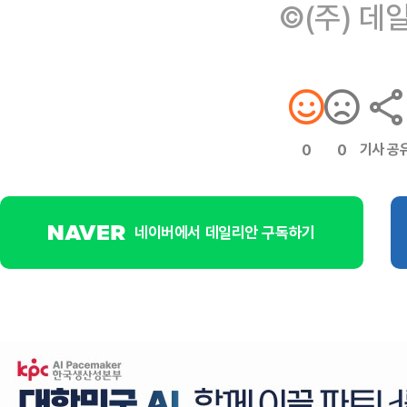
©(주) 데
기사 공
0
0
네이버에서 데일리안 구독하기