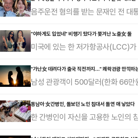
음주운전 혐의를 받는 문재인 전 대통
와 형사 합의를 마친 것으로 알려졌다
사고 피해 택시 기사 A씨는 문 씨 
"야하게도 입었네" 비행기 탔다가 쫓겨난 노출女 둘
미국에 있는 한 저가항공사(LCC)가
것으로 파악됐다.앞서 지난 9일 문 
유로 출발 직전 강제 하차 시켰다.10
피해자 조사를 받았다. 이날 문 씨 
일(현지시각) 미국 로스앤젤레스에
"가난女 데려다가 출국 직전까지…" 쾌락관광 만끽하
만남을 요청한 것으로 알려졌다.문 씨
남성 관광객이 500달러(한화 66
객 테레사 아라우조와 그의 친구가 '
는 경찰에 진단서를 제출하지 않기로 
하는 '쾌락 결혼(pleasure marri
로 비행기에서 쫓겨났다.남부 캘리포
이…
시간) 홍콩 사우스차이나모닝포스트(
동남아 女간병인, 돌보던 노인 침대서 돌연 애 낳았다
얇은 가디건을 걸치고 있었으나 기내
한 간병인이 자신을 고용한 노인의 
양지인 코타 분가(Kota Bunga
탑승해 좌석에 앉자 한 남성 승무원이
충격을 주고 있다.14일 홍콩 사우
들을 통해 현지 여성들을 소개받는다
가와 "(신체 노…