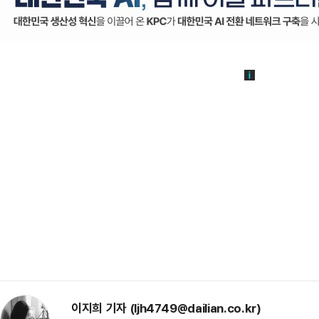
이지희 기자 (ljh4749@dailian.co.kr)