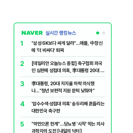
실시간 랭킹뉴스
1
6
"삼성·SK보다 싸게 달라"…애플, 中창신
오세훈 '
에 '더 비싸다' 퇴짜
된 '민주
2
7
[데일리안 오늘뉴스 종합] 축구협회 외국
지진에 
인 심판에 성접대 의혹, 李대통령 20대 지
日 여성..
지율 하락 의식했나, 삼전닉스 올인은 금
3
8
李대통령, 20대 지지율 하락 의식했
보완수사
물, SK하이닉스 프리마켓 시초가 논란 재
나…"청년 보편적 지원 문턱 낮춰야"
몫됐나
점화, 김민석 "과반 승리 가능성 99%" 등
4
9
'압수수색·성접대 의혹' 송두리째 흔들리는
레버리지 
대한민국 축구판
지수로 
5
10
"약만으론 한계"…당뇨병 '시작' 막는 의사
"솟구친 
과학자의 도전 [내일의 닥터]
유공장 화