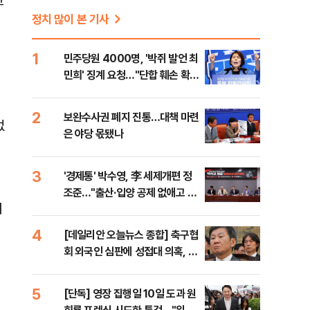
고
정치 많이 본 기사
1
민주당원 4000명, '박쥐 발언 최
고
민희' 징계 요청…"단합 훼손 확인
해야"
2
보완수사권 폐지 진통…대책 마련
없
은 야당 몫됐나
3
'경제통' 박수영, 李 세제개편 정
조준…"출산·입양 공제 없애고 세
이
금폭탄"
4
[데일리안 오늘뉴스 종합] 축구협
회 외국인 심판에 성접대 의혹, 李
대통령 20대 지지율 하락 의식했
나, 삼전닉스 올인은 금물, SK하
5
[단독] 영장 집행일 10일 도과 원
이닉스 프리마켓 시초가 논란 재