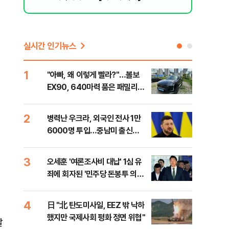
실시간 인기뉴스
1
6
"아빠, 왜 이렇게 빨라?"…볼보
"삼
EX90, 640마력 품은 패밀리카
中창
[시승기]
2
7
병력난 우크라, 외국인 전사 1만
보완
6000명 투입…중남미 출신
은 
40%
3
8
오세훈 '여론조사비 대납' 1심 유
[데
죄에 회자된 '민주당 돈봉투 의
회 
혹'…왜?
대통
나,
4
9
日 "北 탄도미사일, EEZ 밖 낙하
'경
이닉
했지만 국제사회 평화 정면 위협"
조준
말
점화