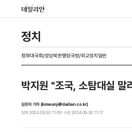
정치
청와대
국회/정당
북한
행정
국방/외교
정치일반
박지원 "조국, 소탐대실 
김은지 기자 (kimeunji@dailian.co.kr)
입력 2024.09.30 11:09 수정 2024.09.30 11:17