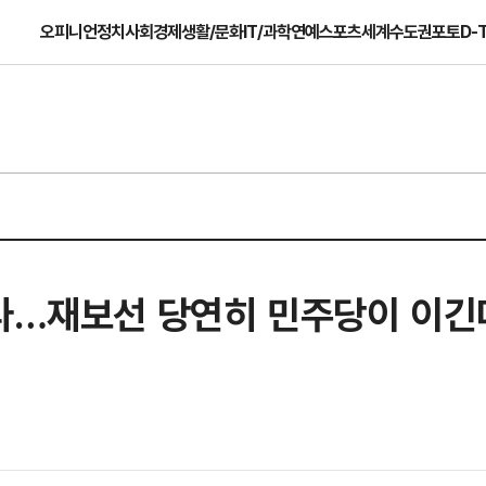
오피니언
정치
사회
경제
생활/문화
IT/과학
연예
스포츠
세계
수도권
포토
D-
말라…재보선 당연히 민주당이 이긴