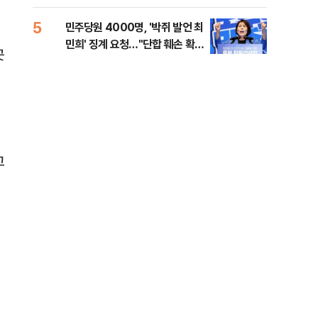
금폭
99
5
10
민주당원 4000명, '박쥐 발언 최
美,
민희' 징계 요청…"단합 훼손 확인
협에
곳
해야"
고