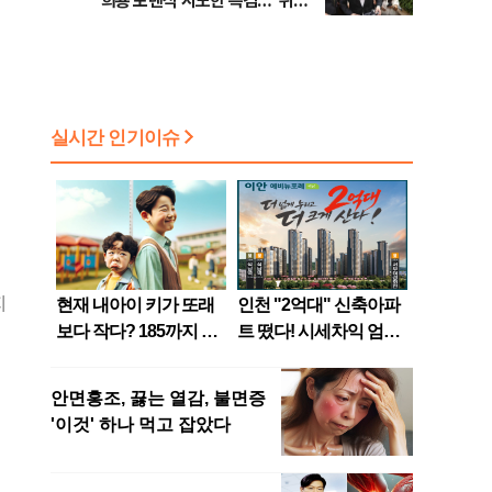
희룡 포렌식 시도한 특검…"위법
점화, 김민석 "과반 승리 가능성
증거 수집" 지적
99%" 등
지