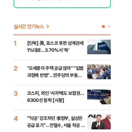
실시간 인기뉴스
1
6
[단독] 美, 포스코 후판 상계관세
[르
1%대로…3.70%서 '뚝'
비…
2
7
"오세훈이 주택 공급 않아" "입법
네이
과정에 반영"…민주당의 부동산
외연
세제개편 해법은
출(
3
8
코스피, 외인 ‘사자’에도 보합권…
[속
6300선 등락 [시황]
감사
4
9
"'닥공' 강조하던 李정부, 실상은
민주
공급 포기"…안철수, 서울 착공 실
공…