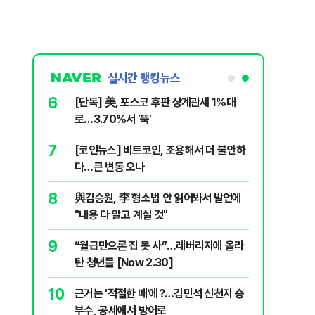
실시간 랭킹뉴스
6
...태풍 '돌
[단독] 美, 포스코 후판 상계관세 1%대
로…3.70%서 '뚝'
7
입법과정에
[코인뉴스] 비트코인, 조용해서 더 불안하
개편 해법은
다…큰 변동 오나
8
..." 과열
與김승원, 李 형소법 안 읽어봐서 발언에
"내용 다 알고 계실 것"
9
, '이란전
“월급만으론 집 못 사”…레버리지에 올라
탄 청년들 [Now 2.30]
10
히고…세입
근거는 '적절한 때'에?…김민석 신천지 승
부수, 공세에서 방어로