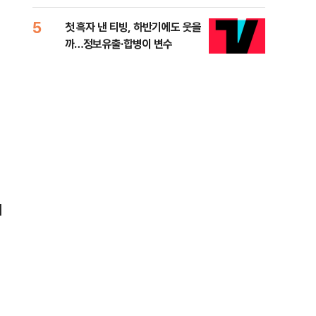
적 미달 비판
5
10
첫 흑자 낸 티빙, 하반기에도 웃을
[코
까…정보유출·합병이 변수
더 
며