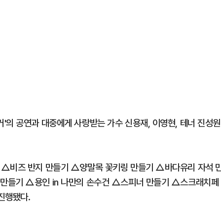
'의 공연과 대중에게 사랑받는 가수 신용재, 이영현, 테너 진성원
 △비즈 반지 만들기 △양말목 꽃키링 만들기 △바다유리 자석 
만들기 △용인 in 나만의 손수건 △스피너 만들기 △스크래치페
진행됐다.