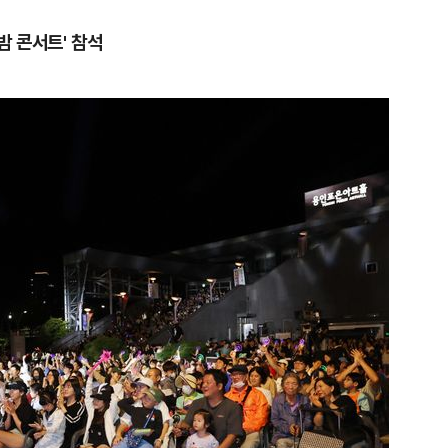
밤 콘서트' 참석
1
日 "오봉 연휴 '더블 태풍' 영향"
핀' 한국 영향 줄까
2
"오세훈이 주택 공급 않아" "
반영"…민주당의 부동산 세제
3
버핏 "美 증시, 투자 아닌 도박이
신호에 경고
4
"탄약 왜 부족한 거야"…트럼프
무기고 고갈'에 국방장관 질책
5
집주인 들어오고 전세대출 막
자 보호책은 어디에