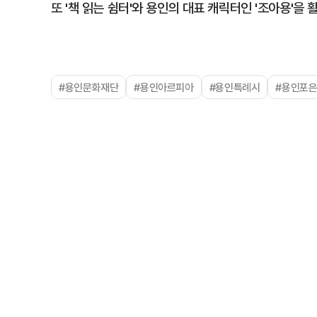
또 '책 읽는 쉼터'와 용인의 대표 캐릭터인 '조아용'
#용인문화재단
#용인아르피아
#용인특례시
#용인포