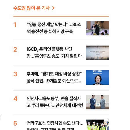
수도권 많이 본 기사
1
“영종 정전 재발 막는다”…354
억 송전선 증설·해저망 구축
2
IGCD, 온라인 플랫폼 새단
장…'홈잉루츠 송도' 가치 알린다
3
추미애, "경기도 재정 비상 상황"
공식 선언…9개월분 예산으로 민
생사업 중단
4
인천시·고용노동부, 맨홀 질식사
고 뿌리 뽑는다…안전체계 대전환
지
5
청라 7호선 연장사업 속도 낸다…