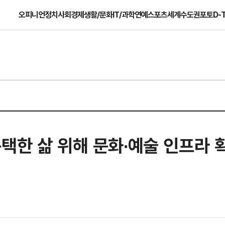
오피니언
정치
사회
경제
생활/문화
IT/과학
연예
스포츠
세계
수도권
포토
D-
택한 삶 위해 문화·예술 인프라 