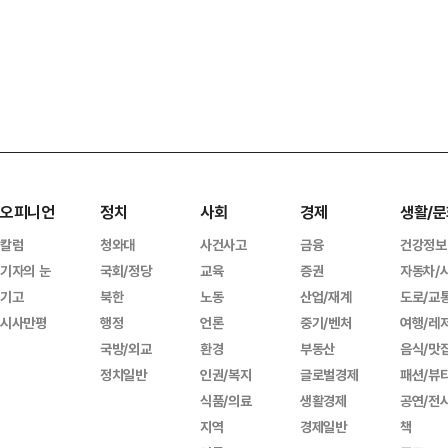
오피니언
정치
사회
경제
생활/문
칼럼
청와대
사건사고
금융
건강정보
기자의 눈
국회/정당
교육
증권
자동차/
기고
북한
노동
산업/재계
도로/교
시사만평
행정
언론
중기/벤처
여행/레
국방/외교
환경
부동산
음식/맛
정치일반
인권/복지
글로벌경제
패션/뷰
식품/의료
생활경제
공연/전
지역
경제일반
책