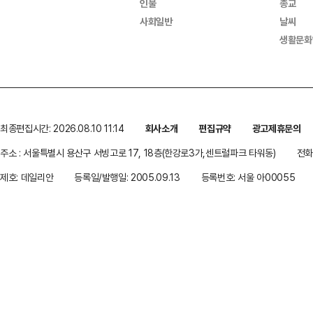
인물
종교
사회일반
날씨
생활문화
최종편집시간: 2026.08.10 11:14
회사소개
편집규약
광고제휴문의
주소 : 서울특별시 용산구 서빙고로 17, 18층(한강로3가,센트럴파크 타워동)
전화 
제호: 데일리안
등록일/발행일: 2005.09.13
등록번호: 서울 아00055