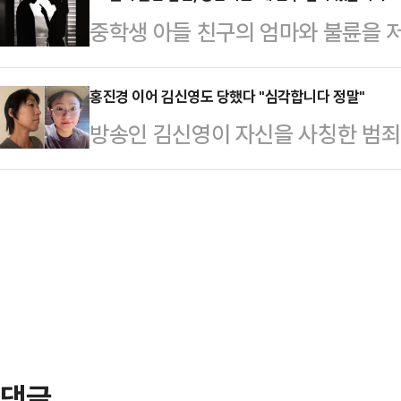
만 고의로 병역의무를 회피했다는 비난
중학생 아들 친구의 엄마와 불륜을 
답답한 마음에 놀라움과 실망까지 얹
에게 입국 금지 결정을 내렸다. 그렇
만행이 아내에 의해 알려졌다.5일 JT
의견에 윤석열이 예정일 직전 반(半) 
있다.최근 …
신의 아내인 50대 여성 B씨를 허위
홍진경 이어 김신영도 당했다 "심각합니다 정말"
도부와의 만찬 모임이 TV 영상 없이
방송인 김신영이 자신을 사칭한 범죄
학생 아들 친구의 엄마 C씨에 대한
다. 그 행사가 북한에서 비밀리에 
를 당부했다.26일 김신영은 자신의
다는 이유에서다.사건은 A씨가 음식
시나 윤-한 두…
렉트 메시지(DM) 내용을 공개하며 
내 B씨 명의로 대출받아 음식점을 
에는 "어떤 사이트에서 김신영님을 
켰고, 그만큼 직원도 더 채용했다. 
을 보고 메시지 드린다"라는 글과 
이들은 불륜 …
다.또 다른 메시지에는 "요즘 신영님
해 큰돈을 벌었고, 이것이 공개되면
라"라며 "신영님 믿고 (사이트…
댓글