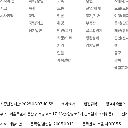
기자의 눈
국회/정당
교육
증권
자동차/
기고
북한
노동
산업/재계
도로/교
시사만평
행정
언론
중기/벤처
여행/레
국방/외교
환경
부동산
음식/맛
정치일반
인권/복지
글로벌경제
패션/뷰
식품/의료
생활경제
공연/전
지역
경제일반
책
인물
종교
사회일반
날씨
생활문화
최종편집시간: 2026.08.07 10:58
회사소개
편집규약
광고제휴문의
주소 : 서울특별시 용산구 서빙고로 17, 18층(한강로3가,센트럴파크 타워동)
전화 
제호: 데일리안
등록일/발행일: 2005.09.13
등록번호: 서울 아00055