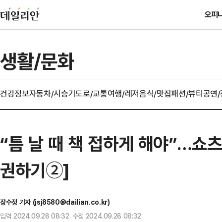
오피
생활/문화
건강정보
자동차/시승기
도로/교통
여행/레저
음식/맛집
패션/뷰티
공연
“틈 날 때 책 접하게 해야”…쇼츠
권하기②]
장수정 기자 (jsj8580@dailian.co.kr)
입력 2024.09.28 08:32 수정 2024.09.28 08:32