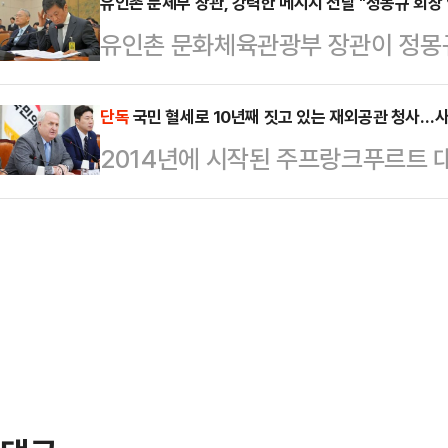
고 약속했다.김택규 회장은 24일 
유인촌 문체부 장관, 강력한 메시지 전달 "정몽규 회장
적절한 운용이 적발돼 처분이 내려진
유인촌 문화체육관광부 장관이 정몽
인으로 출석해 “(규정은) 혼자 개인
304건으로 나타났다.연도별로 살펴보면
지를 던졌다.유 장관은 26일 SBS
아니다”면서도 관련 규정을 손질하
건, …
에게 거취 결단을 요구한 이유에 대
단독
국민 혈세로 10년째 짓고 있는 재외공관 청사…사
대표 선수들이 후원사가 아닌 브랜드의
2014년에 시작된 주프랑크푸르트 
이다. 불명예스럽게 (퇴진하게) 된다
도록 규정하고 있다. 이에 여자 단식
난 현재까지도 공사 중인 것으로 확인
게 훨씬 명예롭지 않겠나”라고 말했다
편함을 호소했다.이날 더불…
한 사업 진행은 물론 사업방식 및 사
라’고 요구했던 유 장관은 지난 24일
돼 공사비도 3배 가까이 늘어난 것
퇴 입장을 밝히지 않은 것에 대해 “
소속 인요한 국민의힘 의원(국민의힘
얘기하기는 …
따르면, 독일 프랑크푸르트에 대한민
확정돼 부지 매입, 설계 착수를 시작
다.이후 201…