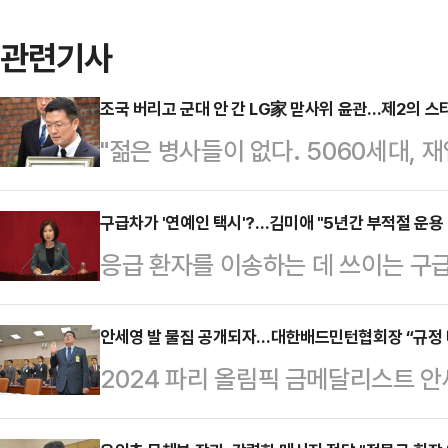
관련기사
조국 버리고 군대 안 간 LG家 맏사위 윤관…제2의 스티
"젊은 병사들이 없다. 5060세대, 재
고?…병력절벽 대책이 '노인 재입대'
역린(逆鱗)이다. 이 역린을 건드려
구급차가 '연예인 택시'?…김미애 "5년간 부적절 운용 
응급 환자를 이송하는 데 쓰이는 구급차
다. 유승준은 2002년 다시 돌아오
용되거나, 의료장비·의약품 구비가 제
을 포기하고 미국 시민권을 얻었다.
는 것으로 드러났다.김미애 국민의힘
안세영 발 물집 공개되자…대한배드민턴협회장 “규정
만 고의로 병역의무를 회피했다는 비난
2024 파리 올림픽 금메달리스트 
재선·부산 해운대을)이 25일 보건
에게 입국 금지 결정을 내렸다. 그렇
편함을 호소했던 것과 관련, 김택
및 관리실태 점검 결과'에 따르면, 
있다.최근 …