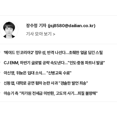
장수정 기자 (jsj8580@dailian.co.kr)
기사 모아 보기 >
‘메이드 인 코리아2’ 정우성, 반격 나선다…초췌한 얼굴 담긴 스틸
CJ ENM, 하반기 글로벌 공략 속도낸다…"인도·중동 파트너 발굴"
이신영, 뒤늦은 입대 소식… "신병교육 수료"
신동엽, 대학로 공연 폄하 논란 사과 "경솔한 발언 죄송"
이승기 측 "차가원 전세금 미반환, 고도의 사기…죄질 불량해"