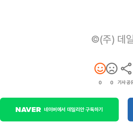
©(주) 데
기사 공
0
0
네이버에서 데일리안 구독하기