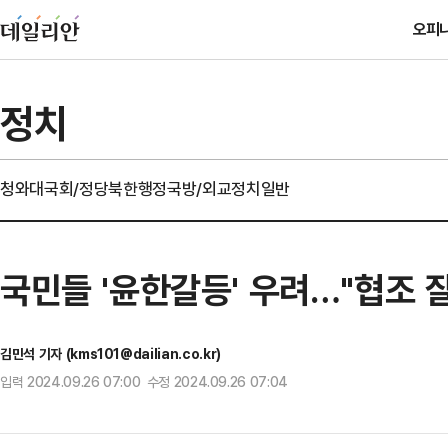
오피
정치
청와대
국회/정당
북한
행정
국방/외교
정치일반
국민들 '윤한갈등' 우려…"협조 잘
김민석 기자 (kms101@dailian.co.kr)
입력 2024.09.26 07:00 수정 2024.09.26 07:04