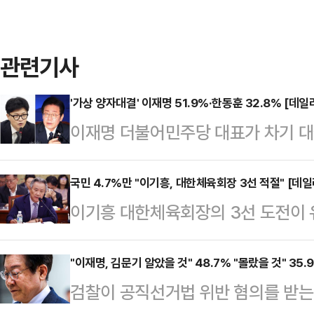
관련기사
'가상 양자대결' 이재명 51.9%·한동훈 32.8% [데
이재명 더불어민주당 대표가 차기 대
고 있다. 한동훈 국민의힘 대표가 이
는 쉽사리 좁혀지지 않는 흐름이다.
국민 4.7%만 "이기흥, 대한체육회장 3선 적절" [데
이기흥 대한체육회장의 3선 도전이 유
압도적 우위가 지속되는 가운데 정치
3선 도전이 적절하다고 생각하는 것
크' 이슈의 색이 바랜 점, 국민의힘 내
문기관 여론조사공정㈜에 의뢰해 지난 
"이재명, 김문기 알았을 것" 48.7% "몰랐을 것" 35
표의 정치적 성장에 발목을 잡고 있
검찰이 공직선거법 위반 혐의를 받는
로 '대한체육회 이기흥 회장의 3선 
전문기관 여론조사공정㈜에 의뢰해 지