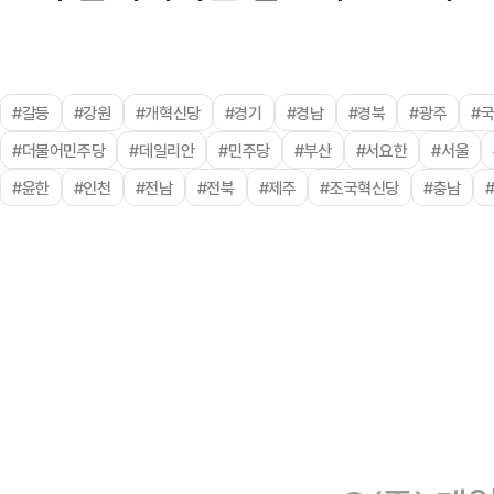
#갈등
#강원
#개혁신당
#경기
#경남
#경북
#광주
#
#더불어민주당
#데일리안
#민주당
#부산
#서요한
#서울
#윤한
#인천
#전남
#전북
#제주
#조국혁신당
#충남