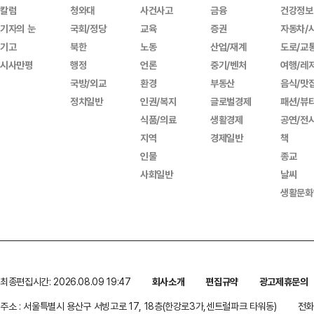
칼럼
청와대
사건사고
금융
건강정보
기자의 눈
국회/정당
교육
증권
자동차/
기고
북한
노동
산업/재계
도로/교
시사만평
행정
언론
중기/벤처
여행/레
국방/외교
환경
부동산
음식/맛
정치일반
인권/복지
글로벌경제
패션/뷰
식품/의료
생활경제
공연/전
지역
경제일반
책
인물
종교
사회일반
날씨
생활문화
최종편집시간: 2026.08.09 19:47
회사소개
편집규약
광고제휴문의
주소 : 서울특별시 용산구 서빙고로 17, 18층(한강로3가,센트럴파크 타워동)
전화 