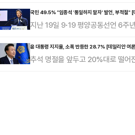
년을 구형한 가운데, 국민의 절반에 가
결과 68.4%가 "부적절하다"고 응답
ARS 방…
기 성남도시개발공사 전 처장을 알
국민 49.5% "임종석 '통일하지 말자' 발언, 부적절"
며, "적절하다"는 응답은 4.7%에 
지난 19일 9·19 평양공동선언 6
여론조사 전문기관 여론조사공정㈜에 
하다"는 응답이 압도적이었다. 지역
비서실장이 "통일하지 말자"며 "남북
ARS 방식으로 '이재명 당시 성남시
이 80%대…
다"라고 주장한 것과 관련, 우리 국민
윤 대통령 지지율, 소폭 반등한 28.7% [데일리안 여
남도시개발공사 처장을 알고 있었을 
추석 명절을 앞두고 20%대로 떨어
적절하다'라고 생각하는 것으로 조
각하느냐'라고 물은 결과 응답자의 48
가고 있다.데일리안이 여론조사 전
론조사공정㈜에 의뢰해 지난 23~24
전 처장은 이 대…
23~24일 이틀간 조사한 결과, 윤
'그동안 통일을 주장해 오던 임종석 
28.7%로 나타났다. '부정평가'는 68
다" 발언에 대해 어떻게 생각하는가'라
체적으론 △매우 잘못함 61.3% △매
…
△잘못하는 편 7.1% △잘 모름 2.
전 조사와 비교하면, 긍정평가는 1.0