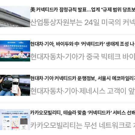
美 커넥티드카 잠정규칙 발표…업계 "규제 범위 당초보
산업통상자원부는 24일 미국의 커넥
응회의를 개최했다. 이는 미국 상무
해 커넥티드 차량(Connected Veh
현대차·기아­, 바이두와 中 ‘커넥티드카’ 생태계 조성 
현대자동차·기아가 중국 빅테크 바이
Rule)을 발표한 데 따른 조치다.회
박차를 가한다.현대차·기아는 지난 
방안을 논의하기 위한 것으로 산업부
텔에서 송창현 현대차·기아 AVP 본부
현대차‧기아 커넥티드카 운행정보, 서울시 에코마일리
계와 관련 협회 관계자 등이 참석했
현대자동차‧기아‧제네시스 고객이 
두그룹 부총재 및 양 사 관계자가 참
이 적용된 특정 하드웨어·소프트웨어
서비스를 이용할 수 있게 된다.현대
력 MOU'를 맺었다고 28일 밝혔다
매 또는 …
량 운행 정보와 서울시 승용차용 에
카카오모빌리티, 테슬라 맞춤 ‘커넥티드카’ 서비스 선
커넥티드카 시장을 선도하고 고객이 
카카오모빌리티는 무선 네트워크로 차
절차를 대폭 간소화하고, 녹색실천 
겠다는 양 사 공동의 목표와 도전 의