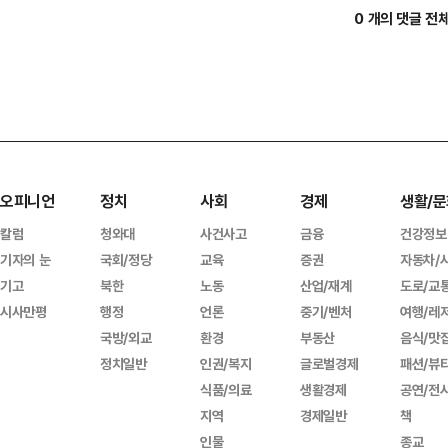
0 개의 댓글 전
오피니언
정치
사회
경제
생활/문
칼럼
청와대
사건사고
금융
건강정보
기자의 눈
국회/정당
교육
증권
자동차/
기고
북한
노동
산업/재계
도로/교
시사만평
행정
언론
중기/벤처
여행/레
국방/외교
환경
부동산
음식/맛
정치일반
인권/복지
글로벌경제
패션/뷰
식품/의료
생활경제
공연/전
지역
경제일반
책
인물
종교