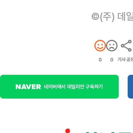
©(주) 데
기사 공
0
0
네이버에서 데일리안 구독하기