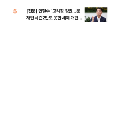
준비 [Now 2.30]
5
10
[전문] 안철수 "고려장 정권…문
고파
재인 시즌2만도 못한 세제 개편
스는
안" [정국 기상대]