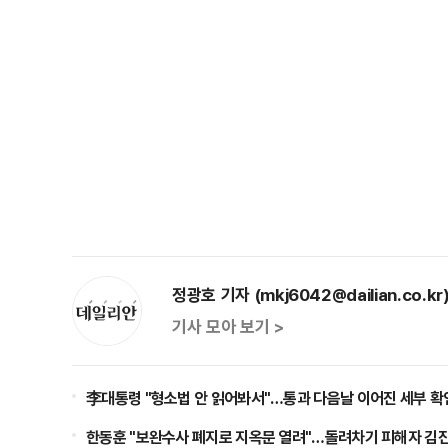
정광호 기자 (mkj6042@dailian.co.kr
기사 모아 보기 >
李대통령 "형소법 안 읽어봐서"…통과 다음날 이어진 세부 확인
한동훈 "보완수사 폐지로 지옥문 열려"…돌려차기 피해자 김진주