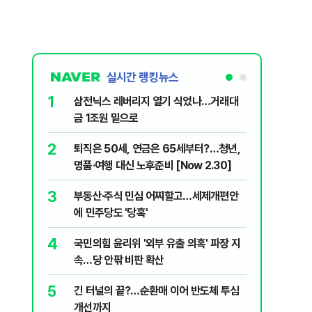
실시간 랭킹뉴스
1
6
삼전닉스 레버리지 열기 식었나…거래대
'입추 코
금 1조원 밑으로
위'…'파
하는 법 
2
7
퇴직은 50세, 연금은 65세부터?…청년,
2030은
명품·여행 대신 노후준비 [Now 2.30]
줄 알았나
리 헬스]
3
8
부동산·주식 민심 어찌할고…세제개편안
이란 "호
에 민주당도 '당혹'
상당수 우
4
9
국민의힘 윤리위 '외부 유출 의혹' 파장 지
​"정청래
속…당 안팎 비판 확산
내부서 나
5
10
긴 터널의 끝?…순환매 이어 반도체 투심
“길거리 
개선까지
세입자 ‘발