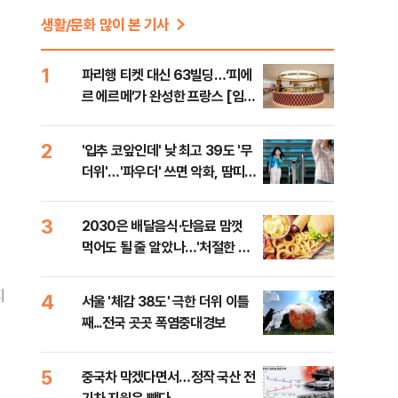
생활/문화 많이 본 기사
1
파리행 티켓 대신 63빌딩…‘피에
르 에르메’가 완성한 프랑스 [임유
정의 체크인 로그]
2
'입추 코앞인데' 낮 최고 39도 '무
더위'…'파우더' 쓰면 악화, 땀띠
증상과 치료하는 법 [오늘 날씨]
3
2030은 배달음식·단음료 맘껏
먹어도 될 줄 알았나…'처절한 대
가' [김효경의 데일리 헬스]
지
4
서울 '체감 38도' 극한 더위 이틀
째...전국 곳곳 폭염중대경보
5
중국차 막겠다면서…정작 국산 전