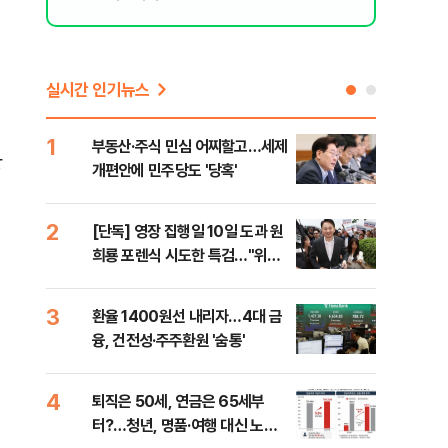
실시간 인기뉴스
1
6
부동산·주식 민심 어찌할고…세제
긴 
상
개편안에 민주당도 '당혹'
체 
2
7
[단독] 영장 집행일 10일 도과 원
[오
희룡 포렌식 시도한 특검…"위법
동산
증거 수집" 지적
3
8
환율 1400원선 내리자…4대 금
국내
융, 건전성·주주환원 '숨통'
코스
4
9
퇴직은 50세, 연금은 65세부
보험
터?…청년, 명품·여행 대신 노후
괴…