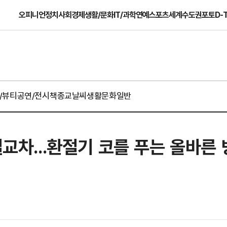
오피니언
정치
사회
경제
생활/문화
IT/과학
연예
스포츠
세계
수도권
포토
D-
/뷰티
공연/전시
책
종교
날씨
생활문화일반
일교차...환절기 코를 푸는 올바른