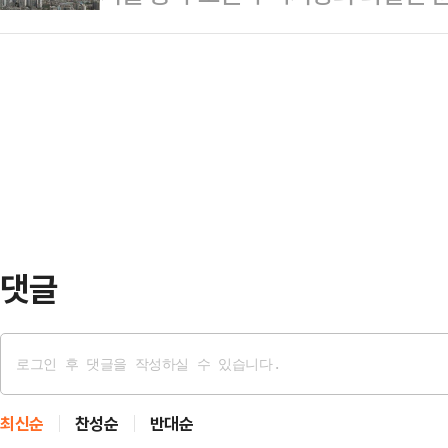
가 퍼지긴 어렵다는 전망이 지배적이
의 예상 강수량은 ▲서울·인천·경기
사를 겸해 안…
기를 안고 갈 것이라는 예상이 나오
강원동해안·산지 100~200㎜ ▲강
는 목소리가 커지고 있다.20일 한
㎜ ▲대전·세종·충남 30~80㎜ 
사’에 따르면 지난달까지 서울(1.9
울산·경남 30~1…
은 0.69%로 집계됐다. 반면 같은 
주택 유형 중 아파트값의 격차가 컸다
률은 3.05%이며…
댓글
최신순
찬성순
반대순