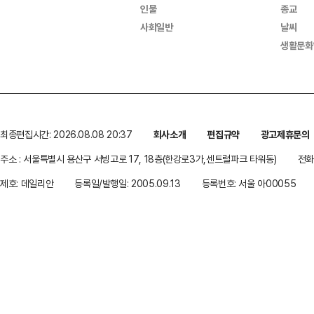
인물
종교
사회일반
날씨
생활문화
최종편집시간: 2026.08.08 20:37
회사소개
편집규약
광고제휴문의
주소 : 서울특별시 용산구 서빙고로 17, 18층(한강로3가,센트럴파크 타워동)
전화 
제호: 데일리안
등록일/발행일: 2005.09.13
등록번호: 서울 아00055