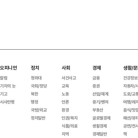
오피니언
정치
사회
경제
생활/문
칼럼
청와대
사건사고
금융
건강정보
기자의 눈
국회/정당
교육
증권
자동차/
기고
북한
노동
산업/재계
도로/교
시사만평
행정
언론
중기/벤처
여행/레
국방/외교
환경
부동산
음식/맛
정치일반
인권/복지
글로벌경제
패션/뷰
식품/의료
생활경제
공연/전
지역
경제일반
책