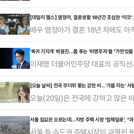
대북 정책 노선을 맹비난하면서, 한
협력이 필요하다고 주장했다.이 과정
[데일리 헬스] 염정아, 결혼생활 18년간 조심한 ‘이것’
배우 염정아가 결혼 18년 차에도 아
했던 임종석 전 청와대 비서실장은 
움을 샀다.방귀는 자연스러운 생리
'2국가론'이 돼야한다고 제시했다. 임
뀌어버리기엔 부끄럽기 마련이다. 그
'복귀 기지개' 박용진…몸 푸는 '비명주자'들 "가만있을
께 살며 서로 존중하고 같이 행복하면
이재명 더불어민주당 대표의 공직선거
좋지 않을 수도 있어 주의가 필요하
사실을 수용해야 한다"고 주장했다. 
며 '사법리스크' 그늘도 짙어지고 있다
간 공기가 장 내용물의 발효에 의해 
면적 재검토…
으로도 지목됐던 만큼 비명계(비이재
[오늘 날씨] 전국 무더위 쫓는 강한 비...'가을 타는' 사
자연스런 생리현상이다. 누구나 뀐다.
오늘(20일)은 전국에 강하고 많은 비
보인다. 지난 총선에서 '비명횡사'를
그리고 약간의 메탄으로 구성되며 개
독했던 더위를 씻겨낼 것으로 예상된
과 공정성을 앞세워 재건을 위한 몸풀
14~23회 가량 배출…
분 지역에 비가 내린다. 저녁까지는 
서울 집값은 오르는데…지방 주택 시장 ‘침체일로’, “
난 총선에서 '비명횡사'를 당한 박용
서울 등 수도권 주택시장의 과열된 
부지방(전남권 제외)에 최대 40㎜
활동 재개 의지를 드러냈다. 박 전 의