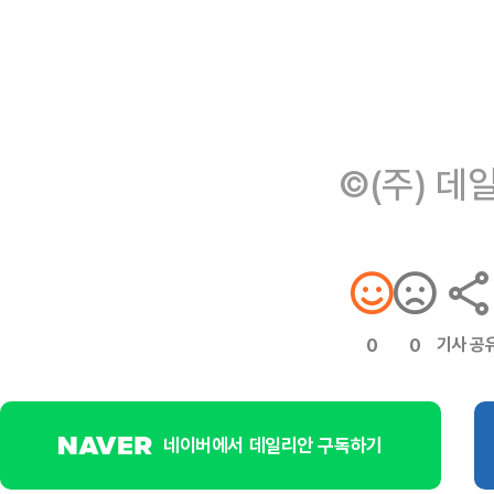
©(주) 데
기사 공
0
0
네이버에서 데일리안 구독하기