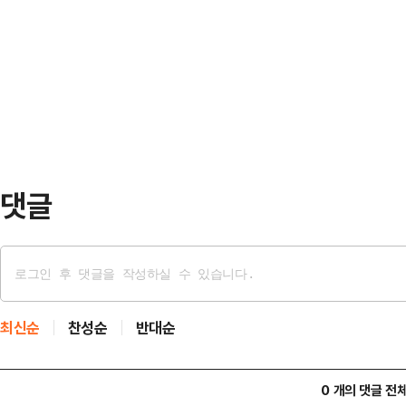
주식 특혜 사건 등을 수사한 경험이 
강원동해안·산지 100~200㎜ ▲강
전 11시 서울 서초구 대검찰청에서 
㎜ ▲대전·세종·충남 30~80㎜ 
충남 공주에서 충남도지사 등을 지낸
울산·경남 30~1…
어나 서울 휘문고와 서울대 법학과를 
격한 그는 2000년 서울지검 검사로
찰연구관…
댓글
최신순
찬성순
반대순
0 개의 댓글 전