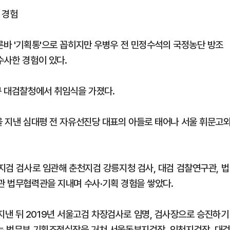
 경험
른바 '기획통'으로 꼽히지만 우병우 전 민정수석의 국정농단 방조
수사한 경험이 있다.
구 대검찰청에서 취임식을 가졌다.
을 지낸 심대평 전 자유선진당 대표의 아들로 태어나 서울 휘문고
울지검 검사로 임관해 춘천지검 강릉지청 검사, 대검 검찰연구관, 법
관 법무협력관을 지내며 수사·기획 경험을 쌓았다.
낸 뒤 2019년 서울고검 차장검사로 임명, 검사장으로 승진하기
하는 법무부 기획조정실장을 거쳐 서울동부지검장, 인천지검장, 대