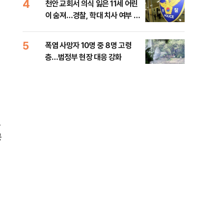
4
9
천안 교회서 의식 잃은 11세 어린
[주
이 숨져…경찰, 학대 치사 여부 수
다?
사
5
10
폭염 사망자 10명 중 8명 고령
송영
층…범정부 현장 대응 강화
'통
격해
으
공