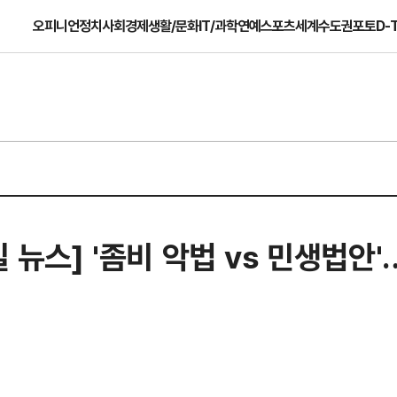
오피니언
정치
사회
경제
생활/문화
IT/과학
연예
스포츠
세계
수도권
포토
D-
길 뉴스] '좀비 악법 vs 민생법