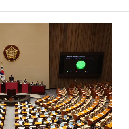
1
"숙련된 모습" 통영 60대女 
제로 갈 가능성 있나…범인의 
2
천안 교회서 의식 잃은 11세 
경찰, 학대 치사 여부 수사
3
李, '개미 반발'에 'ISA 개편안
민의힘 "'남 탓 쇼' 멈춰라"
4
부산 앞바다에 기름 유출한 러
선…해경 적발