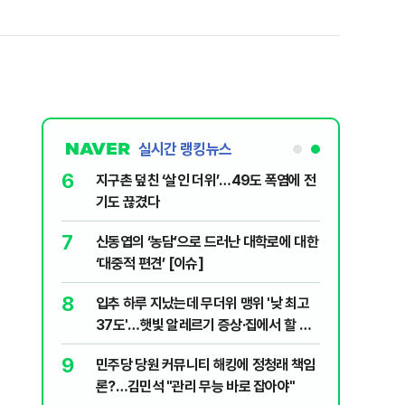
실시간 랭킹뉴스
6
살인사건, 미
지구촌 덮친 ‘살인 더위’…49도 폭염에 전
실체는?
기도 끊겼다
7
어린이 숨져…
신동엽의 ‘농담’으로 드러난 대학로에 대한
‘대중적 편견’ [이슈]
8
' 질타?…국
입추 하루 지났는데 무더위 맹위 '낮 최고
37도'…햇빛 알레르기 증상·집에서 할 수
있는 치료법 [오늘 날씨]
9
시아 화물
민주당 당원 커뮤니티 해킹에 정청래 책임
론?…김민석 "관리 무능 바로 잡아야"