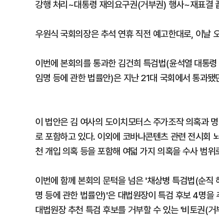
강행 처리~대통령 재의요구권(거부권) 행사~재표결 끝
우원식 국회의장은 추석 연휴 직전 예고한대로, 이날 
이번에 본회의를 통과한 김건희 특검법(윤석열 대통령
임명 등에 관한 법률안)은 지난 21대 국회에서 통과됐
이 법안은 김 여사의 도이치모터스 주가조작 의혹과 명
로 포함하고 있다. 이외에 코바나콘텐츠 관련 전시회 뇌물
천 개입 의혹 등을 포함해 여덟 가지 의혹을 수사 범위
이번에 함께 본회의 문턱을 넘은 '채상병 특검법(순직 
명 등에 관한 법률안)'은 대법원장이 특검 후보 4명을
대법원장 추천 특검 후보를 거부할 수 있는 '비토권(거부