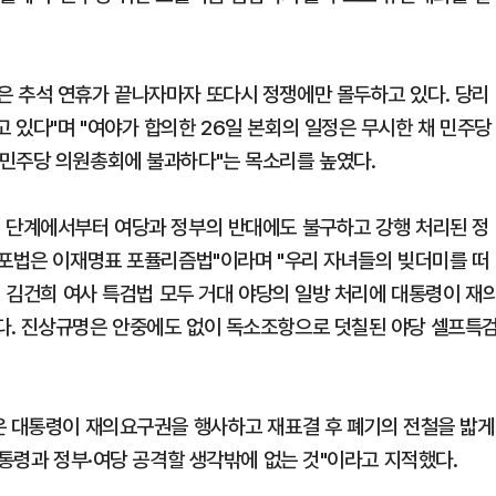
은 추석 연휴가 끝나자마자 또다시 정쟁에만 몰두하고 있다. 당리
 있다"며 "여야가 합의한 26일 본회의 일정은 무시한 채 민주당
 민주당 의원총회에 불과하다"는 목소리를 높였다.
위 단계에서부터 여당과 정부의 반대에도 불구하고 강행 처리된 정
살포법은 이재명표 포퓰리즘법"이라며 "우리 자녀들의 빚더미를 떠
, 김건희 여사 특검법 모두 거대 야당의 일방 처리에 대통령이 재
다. 진상규명은 안중에도 없이 독소조항으로 덧칠된 야당 셀프특
은 대통령이 재의요구권을 행사하고 재표결 후 폐기의 전철을 밟게
대통령과 정부·여당 공격할 생각밖에 없는 것"이라고 지적했다.