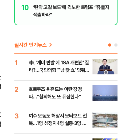
10
파…“합의해
‘탄약 고갈 보도’에 격노한 트럼프 “유출자
색출하라”
실시간 인기뉴스
1
6
李, '개미 반발'에 'ISA 개편안' 질
민주
타?…국민의힘 "'남 탓 쇼' 멈춰
청래
단
라"
능 
법
2
7
호르무즈 뒤흔드는 이란 강경
UA
파…“합의해도 또 뒤집힌다”
줄이
토
3
8
여수 오동도 해상서 모터보트 전
손현
복…1명 심정지·1명 실종·3명 경
통령
침
상