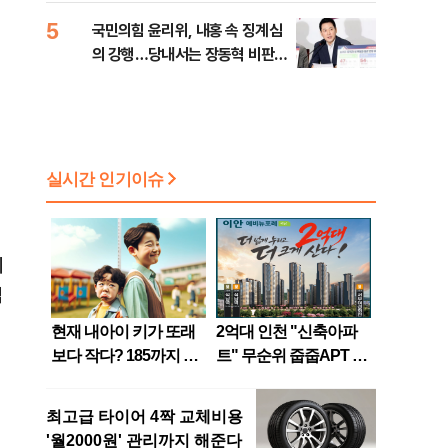
5
국민의힘 윤리위, 내홍 속 징계심
의 강행…당내서는 장동혁 비판
목소리
의
검