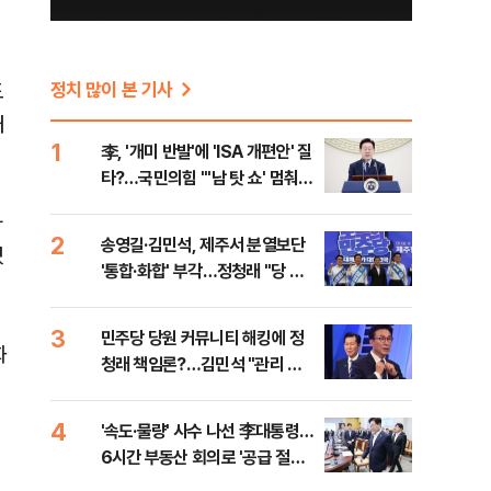
도
정치 많이 본 기사
내
1
李, '개미 반발'에 'ISA 개편안' 질
타?…국민의힘 "'남 탓 쇼' 멈춰
라"
가
2
송영길·김민석, 제주서 분열보단
겠
'통합·화합' 부각…정청래 "당 공
격해 놓고 뻔뻔해"
3
민주당 당원 커뮤니티 해킹에 정
화
청래 책임론?…김민석 "관리 무
능 바로 잡아야"
4
'속도·물량' 사수 나선 李대통령…
6시간 부동산 회의로 '공급 절벽'
타개 총력전