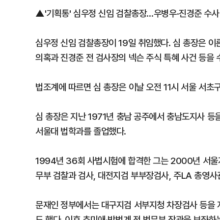
▲'기획통' 심우정 신임 검찰총장…우병우·진경준 수사
심우정 신임 검찰총장이 19일 취임했다. 심 총장은 이
의혹과 진경준 전 검사장의 넥슨 주식 특혜 사건 등을 
법조계에 따르면 심 총장은 이날 오전 11시 서울 서초
심 총장은 지난 1971년 충남 공주에서 충남도지사 등
서울대 법학과를 졸업했다.
1994년 36회 사법시험에 합격한 그는 2000년 서
무부 검찰과 검사, 대전지검 부부장검사, 주LA 총영사
문재인 정부에서는 대구지검 서부지청 차장검사 등을 지
도 했다. 이후 추미애·박범계 전 법무부 장관을 보좌