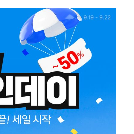
1
[데일리안 오늘뉴스 종합] 축
인 심판에 성접대 의혹, 李대통
지율 하락 의식했나, 삼전닉스
2
"오세훈이 주택 공급 않아" "
물, SK하이닉스 프리마켓 시초
반영"…민주당의 부동산 세제
점화, 김민석 "과반 승리 가능성
3
美 원정출산 전면 차단…트럼프
민권 금지' 행정명령 서명
4
“월급만으론 집 못 사”…레버
탄 청년들 [Now 2.30]
5
"탄약 왜 부족한 거야"…트럼프
무기고 고갈'에 국방장관 질책