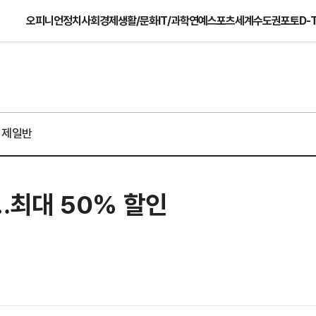
오피니언
정치
사회
경제
생활/문화
IT/과학
연예
스포츠
세계
수도권
포토
D-
경제일반
최…최대 50% 할인