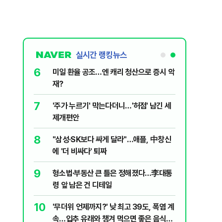
실시간 랭킹뉴스
6
구협회 외국
미일 환율 공조…엔 캐리 청산으로 증시 악
령 20대 지
재?
 올인은 금
7
입법과정에
'주가 누르기' 막는다더니…'허점' 남긴 세
가 논란 재
개편 해법은
제개편안
 99%" 등
8
, '출생시
"삼성·SK보다 싸게 달라"…애플, 中창신
에 '더 비싸다' 퇴짜
9
리지에 올라
형소법·부동산 큰 틀은 정해졌다…李대통
령 앞 남은 건 디테일
10
, '이란전
'무더위 언제까지?' 낮 최고 39도, 폭염 계
속…입추 유래와 챙겨 먹으면 좋은 음식