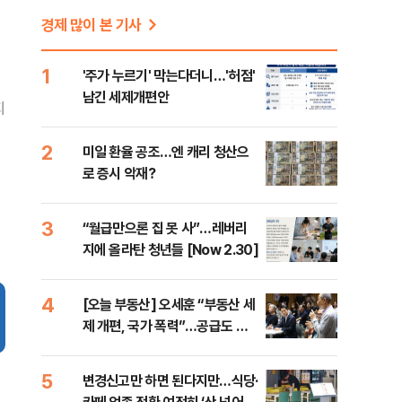
경제 많이 본 기사
1
'주가 누르기' 막는다더니…'허점'
남긴 세제개편안
지
2
미일 환율 공조…엔 캐리 청산으
로 증시 악재?
3
“월급만으론 집 못 사”…레버리
지에 올라탄 청년들 [Now 2.30]
4
[오늘 부동산] 오세훈 “부동산 세
제 개편, 국가 폭력”…공급도 정
부와 온도차
5
변경신고만 하면 된다지만…식당·