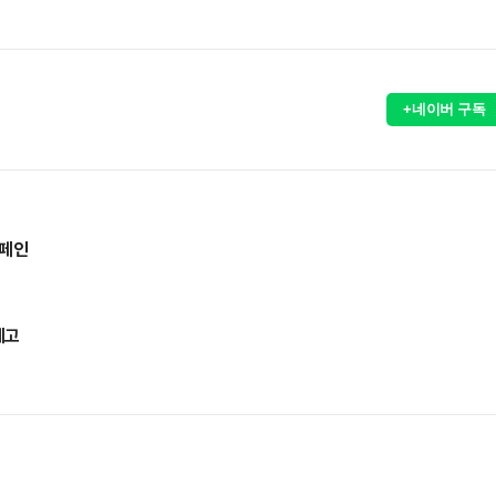
+네이버 구독
캠페인
제고