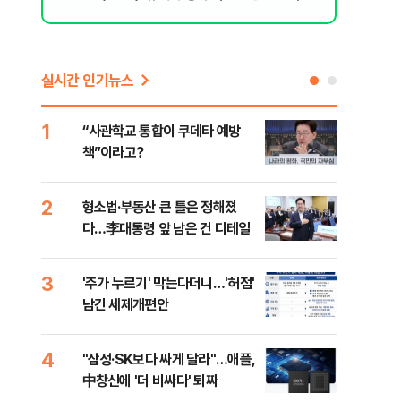
[오늘 날씨]
실시간 인기뉴스
1
6
“사관학교 통합이 쿠데타 예방
美 
책”이라고?
스닥
2
7
형소법·부동산 큰 틀은 정해졌
“월
다…李대통령 앞 남은 건 디테일
지에
3
8
'주가 누르기' 막는다더니…'허점'
미일
남긴 세제개편안
로 
4
9
"삼성·SK보다 싸게 달라"…애플,
"오
中창신에 '더 비싸다' 퇴짜
과정