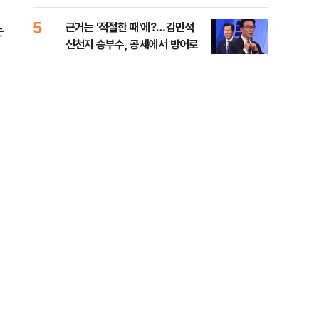
세제
5
10
근거는 '적절한 때'에?…김민석
美 
는
신천지 승부수, 공세에서 방어로
은 