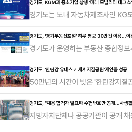
의 꿈과 비전, 다양한 경험을 서로 나
경기도, KGM과 중소기업 상생 ‘미래 모빌리티 테크쇼’
경기도는 도내 자동차제조사인 KG모
기도 청년참여기구’ 위원 등 도내 청
빌리티 본사에서 ‘2024년 미래 모
청년참여기구는 청년의 도정 참여 기
다.미래 모빌리티 테크쇼에서는 70
경기도, ‘경기부동산포털’ 하루 평균 30만건 이용…이용
진하기 위해 2021년 구성된 청년
경기도가 운영하는 부동산 종합정보
품업체의 기술을 소개한다.참여하는
참여 기회를 제공해 청년들이 직접 
이용건수는 30만건에 달하며, 이용
술력을 알려 판로를 개척하고, KG
제안한 정책…
사결과가 나왔다.19일 경기도에 따
경기도, ‘한탄강 유네스코 세계지질공원’재인증 성공
확보를 위한 기회를 제공하는 상생의
50만년의 시간이 빚은 '한탄강지질
지난달 30일 기준 약 7200만건이다
모빌리티 임직원, KG모빌리티에 부
성공했다.경기도는 지난 8일부터 1
다.도가 지난 7월 30일부터 지난달
등과 도내 기업 …
APGN(아시아-태평양 지질공원 네
경기도, "채용 합격자 발표때 수험번호만 공개…사생활
자를 대상으로 설문조사를 한 결과 응
지방자치단체나 공공기관이 공개 채
원’이 ‘유네스코 세계지질공원’ 재
86.9%가 경기부동산포털 서비스에
일부 등 특정인을 추정할 수 있는 공
지위를 유지하게 됐다고 19일 밝혔
족도는 매우 만족 42…