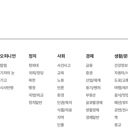
오피니언
정치
사회
경제
생활/문
칼럼
청와대
사건사고
금융
건강정보
기자의 눈
국회/정당
교육
증권
자동차/
기고
북한
노동
산업/재계
도로/교
시사만평
행정
언론
중기/벤처
여행/레
국방/외교
환경
부동산
음식/맛
정치일반
인권/복지
글로벌경제
패션/뷰
식품/의료
생활경제
공연/전
지역
경제일반
책
인물
종교