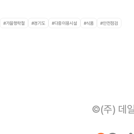
#가을행락철
#경기도
#다중이용시설
#식품
#안전점검
©(주) 데