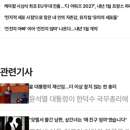
케이팝 시상식 최초 EU 무대 진출…‘디 어워즈 2027’, 내년 1월 프랑스 
‘전지적 세포 시점’으로 찾은 내 안의 자존감, 뮤지컬 ‘유미의 세포들’
‘건전지 아빠’ 이어 ‘건전지 엄마’ 나온다…내년 1월 개막
관련기사
윤 대통령의 재신임…더 이상 참지 않는 한 총리
윤석열 대통령이 한덕수 국무총리에 
각'에 힘이 실렸다. 한 총리는 국회
강력하게 대응하면서 목소리를 높이고
"모텔서 즐긴 남편, 상간녀는 '애 친구 엄마'였습니다"