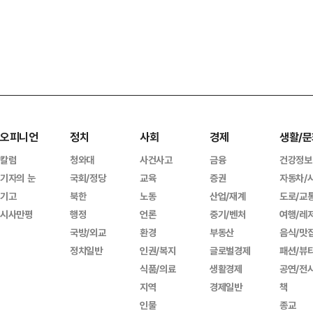
오피니언
정치
사회
경제
생활/문
칼럼
청와대
사건사고
금융
건강정보
기자의 눈
국회/정당
교육
증권
자동차/
기고
북한
노동
산업/재계
도로/교
시사만평
행정
언론
중기/벤처
여행/레
국방/외교
환경
부동산
음식/맛
정치일반
인권/복지
글로벌경제
패션/뷰
식품/의료
생활경제
공연/전
지역
경제일반
책
인물
종교