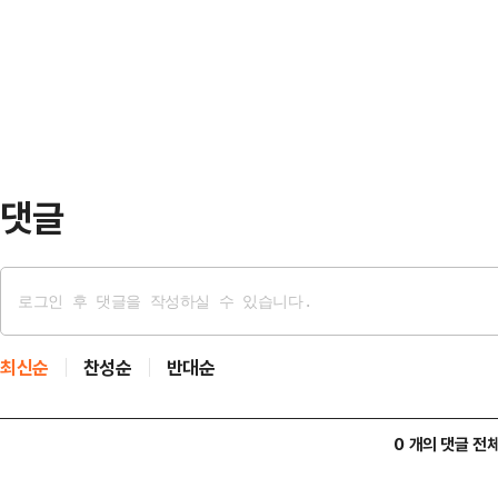
같이 밝혔다.그는 "명절을 맞아 성묘
다.현재는 이들의 자녀가 장례 등을
니, 아버지 산소를 보니 생전에 투닥
잃은 유…
웠다"고 말했다.이어 "배곯았던 시절
장 도로도 사라졌으나 그 경치와 꽃
"따사한 햇볕과 …
댓글
최신순
찬성순
반대순
0 개의 댓글 전