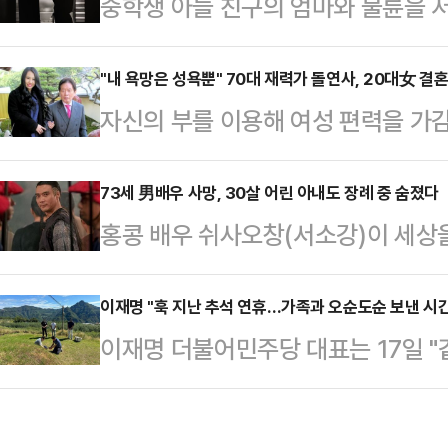
중학생 아들 친구의 엄마와 불륜을 
먹으며 한 총리와 20년 인연을 이어
만행이 아내에 의해 알려졌다.5일 JT
던 한 총리가 요즘 대통령이 싸우라
신의 아내인 50대 여성 B씨를 허위
"내 욕망은 성욕뿐" 70대 재력가 돌연사, 20대女 결
로 반항을 하고 있다"고 평가하기도 
자신의 부를 이용해 여성 편력을 가감
학생 아들 친구의 엄마 C씨에 대한
지난달 29일 '국정브리핑 및 기자회
안'이라 칭한 70대 사업가의 사망과 
다는 이유에서다.사건은 A씨가 음식
문에 당분간은 한…
인으로 지목된 전 부인은 혐의를 전
73세 男배우 사망, 30살 어린 아내도 장례 중 숨졌다
내 B씨 명의로 대출받아 음식점을 
홍콩 배우 쉬사오창(서소강)이 세상을
지난 2018년 5월 급성 각성제 중
켰고, 그만큼 직원도 더 채용했다. 
이나타임즈 등 외신에 따르면 쉬사오창
77세) 살인 혐의를 받는 전처 스도 
이들은 불륜 …
징에서 사망했다.서소강은 두 차례 이
이재명 "훅 지난 추석 연휴…가족과 오순도순 보낸 시간
다.검찰은 스도가 각성제를 사용해 
이재명 더불어민주당 대표는 17일 "
징에 정착했다. 슬하에 2남 2녀가 
망 약 2개월 전부터 인터넷에 '완전 
얼마나 귀한지 절감하는 존재가 가족
중 과로로 인한 심장마비로 사망한 
를…
당일인 이날 자신의 페이스북 계정에
사오창의 아내는 남편보다 30세 연하