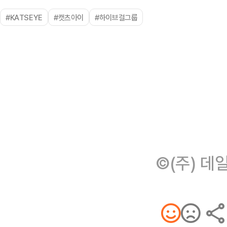
#KATSEYE
#캣츠아이
#하이브걸그룹
©(주) 데