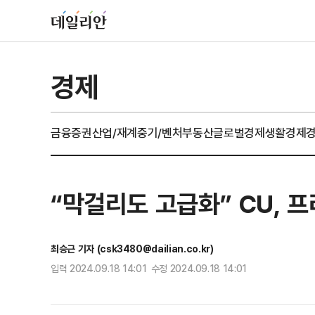
경제
금융
증권
산업/재계
중기/벤처
부동산
글로벌경제
생활경제
“막걸리도 고급화” CU, 프
최승근 기자 (csk3480@dailian.co.kr)
입력 2024.09.18 14:01 수정 2024.09.18 14:01