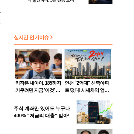
더 불안하다…큰 변동 오나
하
상