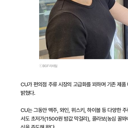
ⓒBGF리테일
CU가 편의점 주류 시장의 고급화를 꾀하며 기존 제품
밝혔다.
CU는 그동안 맥주, 와인, 위스키, 하이볼 등 다양한
서도 초저가(1500원 밤값 막걸리), 콜라보(농심 꿀꽈
신을 주도해 왔다.