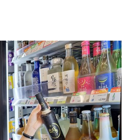
1
"숙련된 모습" 통영 60대女 
제로 갈 가능성 있나…범인의 
2
신동엽의 ‘농담’으로 드러난 
‘대중적 편견’ [이슈]
3
‘탄약 고갈 보도’에 격노한 트
색출하라”
4
"정청래, 李 모욕에 침묵" vs 
말라"…친명-친청 최고위원 후
격돌
5
강원 동해안 '물폭탄'…도로 침
고립