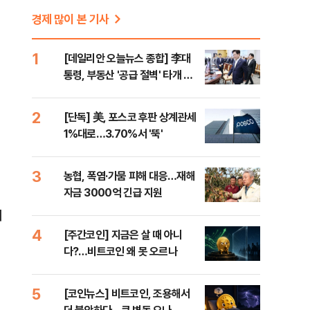
경제 많이 본 기사
1
[데일리안 오늘뉴스 종합] 李대
통령, 부동산 '공급 절벽' 타개 총
력전, 국민의힘, '청년 지지' 사수
위해 李 견제 사활 등
2
[단독] 美, 포스코 후판 상계관세
1%대로…3.70%서 '뚝'
3
농협, 폭염·가뭄 피해 대응…재해
자금 3000억 긴급 지원
어
4
[주간코인] 지금은 살 때 아니
다?…비트코인 왜 못 오르나
5
[코인뉴스] 비트코인, 조용해서