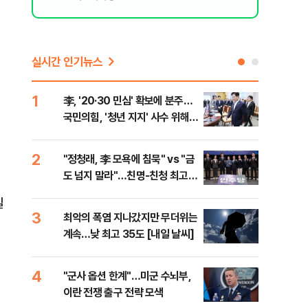
실시간 인기뉴스
1
6
李, '20·30 민심' 확보에 분주…
美 
국민의힘, '청년 지지' 사수 위해
질…
李 견제 사활
2
7
"정청래, 李 모욕에 침묵" vs "금
서울
도 넘지 말라"…친명-친청 최고위
쓸이
원 후보, 제주서 격돌
일
3
8
최악의 폭염 지나갔지만 무더위는
李, 
계속…낮 최고 35도 [내일 날씨]
타?
라"
4
9
"군사 옵션 한계"…미군 수뇌부,
경찰
혁
이란 전쟁 출구 전략 모색
수사