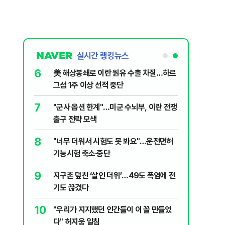
실시간 랭킹뉴스
6
살인사건, 미
美 해상봉쇄로 이란 원유 수출 차질…하르
실체는?
그섬 1주 이상 선적 중단
7
대학로에 대한
"군사 옵션 한계"…미군 수뇌부, 이란 전쟁
출구 전략 모색
8
럼프 “유출자
"너무 더워서 시험도 못 봐요"…운전면허
기능시험 축소·중단
9
"금도 넘지
지구촌 덮친 ‘살인 더위’…49도 폭염에 전
보, 제주서
기도 끊겼다
10
수·피서객
"우리가 지지했던 인간들이 이 꼴 만들었
다" 허지웅 일침