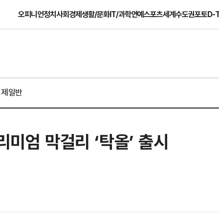
오피니언
정치
사회
경제
생활/문화
IT/과학
연예
스포츠
세계
수도권
포토
D-
경제일반
리미엄 막걸리 ‘탁올’ 출시