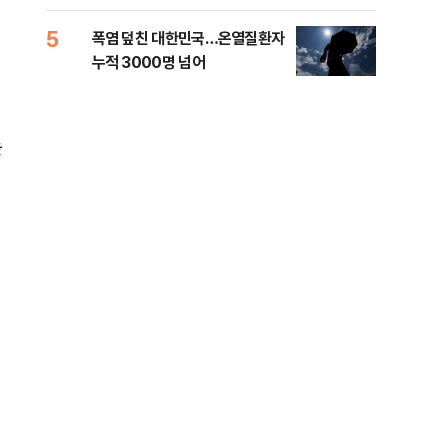
5
10
폭염 덮친 대한민국…온열질환자
고수
누적 3000명 넘어
27
높