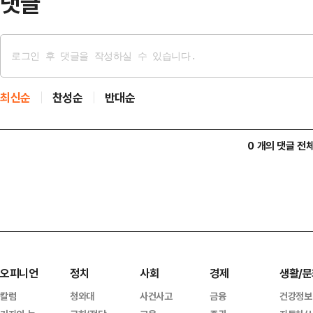
댓글
최신순
찬성순
반대순
0 개의 댓글 전
오피니언
정치
사회
경제
생활/문
칼럼
청와대
사건사고
금융
건강정보