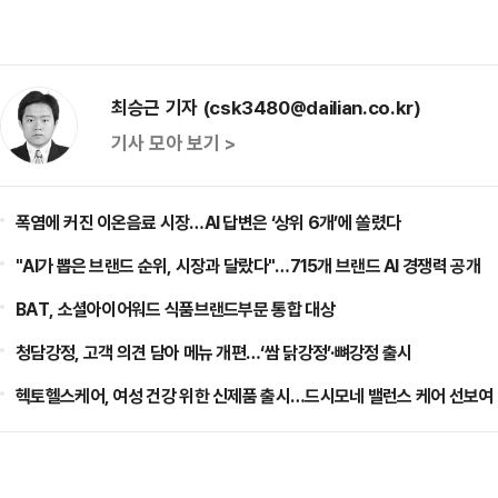
최승근 기자 (csk3480@dailian.co.kr)
기사 모아 보기 >
폭염에 커진 이온음료 시장…AI 답변은 ‘상위 6개’에 쏠렸다
"AI가 뽑은 브랜드 순위, 시장과 달랐다"…715개 브랜드 AI 경쟁력 공개
BAT, 소셜아이어워드 식품브랜드부문 통합 대상
청담강정, 고객 의견 담아 메뉴 개편…‘쌈 닭강정’·뼈강정 출시
헥토헬스케어, 여성 건강 위한 신제품 출시…드시모네 밸런스 케어 선보여