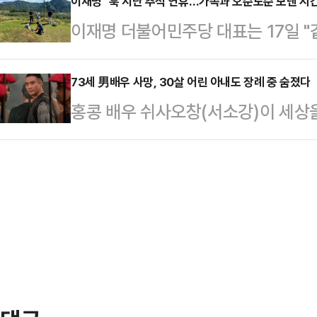
신의 아내인 50대 여성 B씨를 허위
이재명 "훅 지난 추석 연휴…가족과 오순도순 보낸 시간
다.검찰은 스도가 각성제를 사용해 
이재명 더불어민주당 대표는 17일 "
학생 아들 친구의 엄마 C씨에 대한
망 약 2개월 전부터 인터넷에 '완전 
얼마나 귀한지 절감하는 존재가 가족
다는 이유에서다.사건은 A씨가 음식
를…
당일인 이날 자신의 페이스북 계정에
73세 男배우 사망, 30살 어린 아내도 장례 중 숨졌다
내 B씨 명의로 대출받아 음식점을 
홍콩 배우 쉬사오창(서소강)이 세상을
같이 밝혔다.그는 "명절을 맞아 성묘
켰고, 그만큼 직원도 더 채용했다. 
이나타임즈 등 외신에 따르면 쉬사오창
니, 아버지 산소를 보니 생전에 투닥
이들은 불륜 …
징에서 사망했다.서소강은 두 차례 이
웠다"고 말했다.이어 "배곯았던 시절
징에 정착했다. 슬하에 2남 2녀가 
장 도로도 사라졌으나 그 경치와 꽃
중 과로로 인한 심장마비로 사망한 
"따사한 햇볕과 …
사오창의 아내는 남편보다 30세 연하
다.현재는 이들의 자녀가 장례 등을
잃은 유…