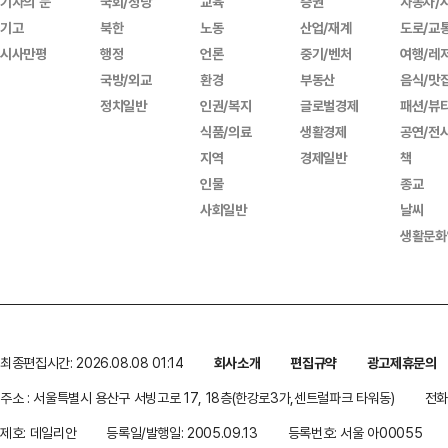
기자의 눈
국회/정당
교육
증권
자동차/
기고
북한
노동
산업/재계
도로/교
시사만평
행정
언론
중기/벤처
여행/레
국방/외교
환경
부동산
음식/맛
정치일반
인권/복지
글로벌경제
패션/뷰
식품/의료
생활경제
공연/전
지역
경제일반
책
인물
종교
사회일반
날씨
생활문화
최종편집시간: 2026.08.08 01:14
회사소개
편집규약
광고제휴문의
주소 : 서울특별시 용산구 서빙고로 17, 18층(한강로3가,센트럴파크 타워동)
전화 
제호: 데일리안
등록일/발행일: 2005.09.13
등록번호: 서울 아00055