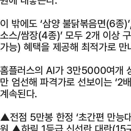
이 밖에도 ‘삼양 불닭볶음면(6종)’,
소스/쌈장(4종)’ 모두 2개 이상 
가능) 혜택을 제공해 최적가로 만나
홈플러스의 AI가 3만5000여개 
만 엄선해 파격가로 선보이는 ‘2배
계속된다.
▲전점 5만봉 한정 ‘초간편 만능대패
원 ▲하림 1등급 신선란 대란(15구)