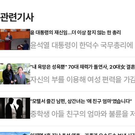
관련기사
윤 대통령의 재신임…더 이상 참지 않는 한 총리
윤석열 대통령이 한덕수 국무총리에 
각'에 힘이 실렸다. 한 총리는 국회
강력하게 대응하면서 목소리를 높이고
"내 욕망은 성욕뿐" 70대 재력가 돌연사, 20대女 결
자신의 부를 이용해 여성 편력을 가감
먹으며 한 총리와 20년 인연을 이어
안'이라 칭한 70대 사업가의 사망과 
던 한 총리가 요즘 대통령이 싸우라
인으로 지목된 전 부인은 혐의를 전
"모텔서 즐긴 남편, 상간녀는 '애 친구 엄마'였습니다"
로 반항을 하고 있다"고 평가하기도 
중학생 아들 친구의 엄마와 불륜을 
지난 2018년 5월 급성 각성제 중
지난달 29일 '국정브리핑 및 기자회
만행이 아내에 의해 알려졌다.5일 JT
77세) 살인 혐의를 받는 전처 스도 
문에 당분간은 한…