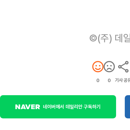
©(주) 데
기사 공
0
0
네이버에서 데일리안 구독하기