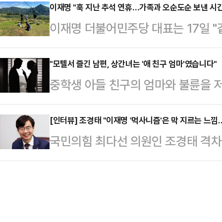
강력하게 대응하면서 목소리를 높이고
이재명 "훅 지난 추석 연휴…가족과 오순도순 보낸 시간
다.검찰은 스도가 각성제를 사용해 
이재명 더불어민주당 대표는 17일 "
먹으며 한 총리와 20년 인연을 이어
망 약 2개월 전부터 인터넷에 '완전 
얼마나 귀한지 절감하는 존재가 가족
던 한 총리가 요즘 대통령이 싸우라
를…
당일인 이날 자신의 페이스북 계정에
"모텔서 즐긴 남편, 상간녀는 '애 친구 엄마'였습니다"
로 반항을 하고 있다"고 평가하기도 
중학생 아들 친구의 엄마와 불륜을 
같이 밝혔다.그는 "명절을 맞아 성묘
지난달 29일 '국정브리핑 및 기자회
만행이 아내에 의해 알려졌다.5일 JT
니, 아버지 산소를 보니 생전에 투닥
문에 당분간은 한…
신의 아내인 50대 여성 B씨를 허위
[인터뷰] 조경태 "이재명 '먹사니즘'은 막 지르는 느
웠다"고 말했다.이어 "배곯았던 시절
국민의힘 최다선 의원인 조경태 격
학생 아들 친구의 엄마 C씨에 대한
장 도로도 사라졌으나 그 경치와 꽃
활동은 '격차해소'로 축약된다. 그는
다는 이유에서다.사건은 A씨가 음식
"따사한 햇볕과 …
며 주거환경·지역·의료 등 격차해소
내 B씨 명의로 대출받아 음식점을 
방문진료사업을 실시하도록 하는 법
켰고, 그만큼 직원도 더 채용했다. 
외곽지역 연담도시를 편입해 생활 편
이들은 불륜 …