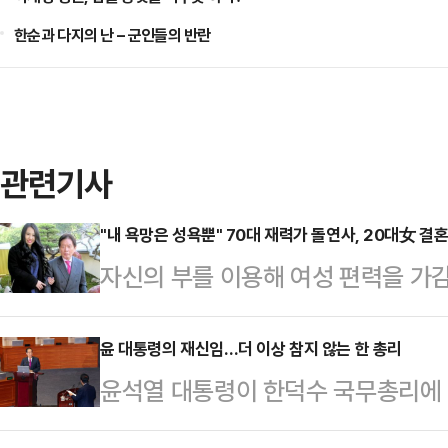
한순과 다지의 난 – 군인들의 반란
관련기사
"내 욕망은 성욕뿐" 70대 재력가 돌연사, 20대女 결
자신의 부를 이용해 여성 편력을 가감
안'이라 칭한 70대 사업가의 사망과 
인으로 지목된 전 부인은 혐의를 전
윤 대통령의 재신임…더 이상 참지 않는 한 총리
윤석열 대통령이 한덕수 국무총리에 
지난 2018년 5월 급성 각성제 중
각'에 힘이 실렸다. 한 총리는 국회
77세) 살인 혐의를 받는 전처 스도 