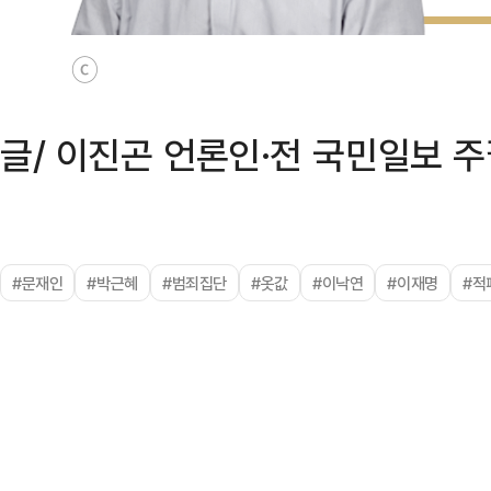
ⓒ
글/ 이진곤 언론인·전 국민일보 
#문재인
#박근혜
#범죄집단
#옷값
#이낙연
#이재명
#적