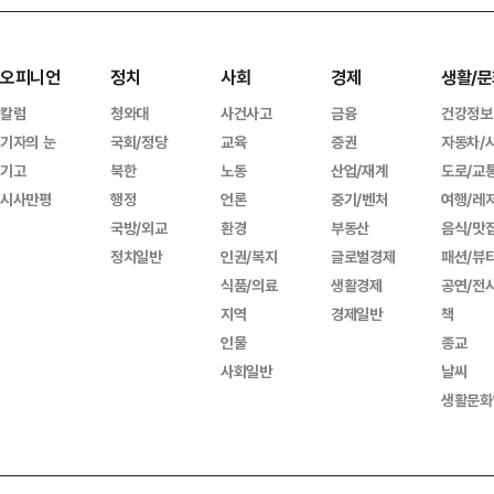
오피니언
정치
사회
경제
생활/문
칼럼
청와대
사건사고
금융
건강정보
기자의 눈
국회/정당
교육
증권
자동차/
기고
북한
노동
산업/재계
도로/교
시사만평
행정
언론
중기/벤처
여행/레
국방/외교
환경
부동산
음식/맛
정치일반
인권/복지
글로벌경제
패션/뷰
식품/의료
생활경제
공연/전
지역
경제일반
책
인물
종교
사회일반
날씨
생활문화