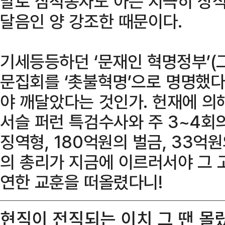
말로 삼척동자도 아는 지극히 상식
달음인 양 강조한 때문이다.
기세등등하던 ‘문재인 혁명정부’(
문집회를 ‘촛불혁명’으로 명명했다
야 깨달았다는 것인가. 헌재에 의해
서슬 퍼런 특검수사와 주 3~4회
징역형, 180억원의 벌금, 33
의 총리가 지금에 이르러서야 그 
연한 교훈을 떠올렸다니!
현직이 전직되는 이치 그 땐 몰