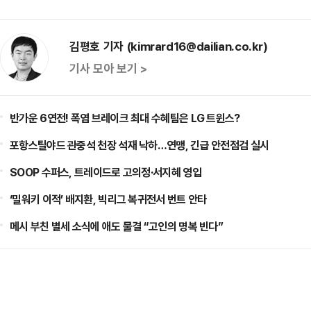
김평호 기자 (kimrard16@dailian.co.kr)
기사 모아 보기 >
반가운 6연전! 폭염 브레이크 최대 수혜팀은 LG 트윈스?
포항스틸야드 관중석 천장 석재 낙하…연맹, 긴급 안전점검 실시
SOOP 수퍼스, 트레이드로 고의정·서지혜 영입
‘밀워키 이적’ 배지환, 빅리그 복귀전서 번트 안타
메시 부친 별세 소식에 애도 물결 “고인의 명복 빈다”