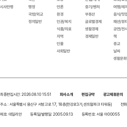
시사만평
행정
언론
중기/벤처
여행/레
국방/외교
환경
부동산
음식/맛
정치일반
인권/복지
글로벌경제
패션/뷰
식품/의료
생활경제
공연/전
지역
경제일반
책
인물
종교
사회일반
날씨
생활문화
최종편집시간: 2026.08.10 15:51
회사소개
편집규약
광고제휴문의
주소 : 서울특별시 용산구 서빙고로 17, 18층(한강로3가,센트럴파크 타워동)
전화 
제호: 데일리안
등록일/발행일: 2005.09.13
등록번호: 서울 아00055