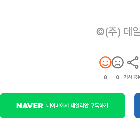
©(주) 데
기사 공
0
0
네이버에서 데일리안 구독하기