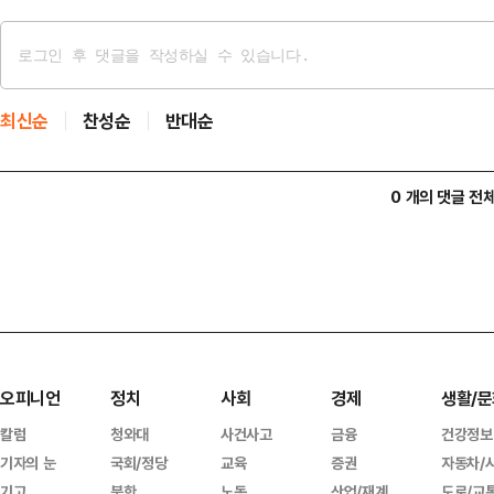
최신순
찬성순
반대순
0 개의 댓글 전
오피니언
정치
사회
경제
생활/문
칼럼
청와대
사건사고
금융
건강정보
기자의 눈
국회/정당
교육
증권
자동차/
기고
북한
노동
산업/재계
도로/교