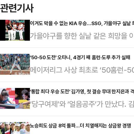
관련기사
이겨도 막을 수 없는 KIA 우승…SSG, 가을야구 실낱
가을야구를 향한 실낱 같은 희망을 
KIA와 운명의 맞대결을 펼친다.SSG
서 '2024 KBO리그' KIA와 홈경
‘50-50 도전’ 오타니, 4경기 째 홈런·도루 추가 실패
메이저리그 사상 최초로 ‘50홈런-5
인 SSG는 5위 kt에 2경기 차로 
(30·LA 다저스)가 4경기 째 홈런
고 있다. 최근 2연승 중인 SSG는 
(한국시각) 미국 조지아주 애틀랜타의
‘통합 최다 우승 도전’ 김가영, 첫 결승 무대 한지은과 
잡아야 한다.하지만 원정 팀 KIA가
‘당구여제’와 ‘얼음공주’가 만났다.
저리그 애틀랜타 브레이브스와의 원정
수 있기 때문에 SSG 입장에서는 쉽
LPBA 결승서 격돌한다.16일 경기도
타수 무안타 2타점 1득점을 기록했다
서 열린 ‘크라운해태 LPBA 챔피언십
노승희도 상금 8억 돌파…더 치열해지는 상금왕 경쟁
만을 남겨 놓은 오타니는 지난 14