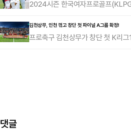
2024시즌 한국여자프로골프(KLPG
민영(우리금융캐피탈)을 세트스코어 3
추가하지 못해 아쉬움을 남겼다.이날
해지는 양상이다.시즌 초반 일찌감치
으로 완승하면서 나란히 결승 진출에
에 그쳤다.1회초 …
도로 진행된 상금왕 경쟁은 5월 들어
김천상무, 인천 꺾고 창단 첫 파이널 A그룹 확정!
세트를 실점 없이 11-0(8이닝)으
프로축구 김천상무가 창단 첫 K리그
만 2승을 추가, 독주 체제를 구축하
나 김민영에 연속 두 세트를 허용하며
15일 김천종합운동장에서 열린 인천
나가 샷감을 잡고 나더니 거의 대부분
3…
리그1 2024’ 30라운드 홈경기에서
우승 경쟁까지 펼쳤고 결국 하반기 첫
널 A그룹을 확정했다.김천상무는 경
로피에 입을 맞추며 상금왕 판도를 크
며 전반 8분 위기를 맞았지만, 김동
지한 배소현…
중반으로 접어들며 서서히 조직력을 
21분 인천 골키퍼의 패스를 전방 압
이어 김승섭이…
댓글