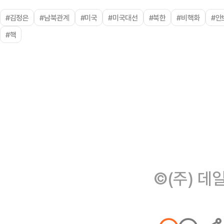
#김정은
#남북관계
#미국
#미국대선
#북한
#비핵화
#안
#핵
©(주) 데