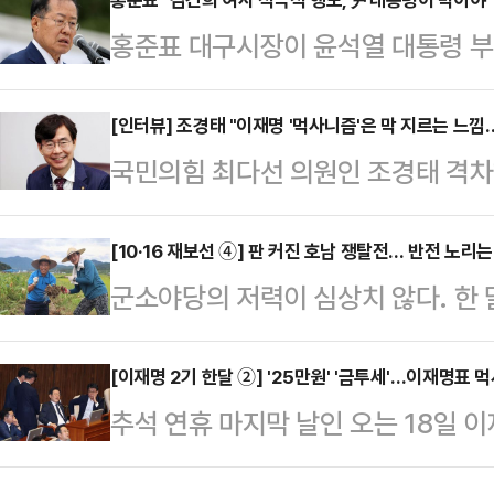
"이례적인 가을 늦더위가 기승을 부
홍준표 대구시장이 윤석열 대통령 부
어지지 않고 있다"며 이같이 말했다
에 대해 "답답하더라도 지금은 나오
에 더 귀를 기울이면서, '격차해소'와
했다.홍 시장은 16일 밤 CBS라디오
[인터뷰] 조경태 "이재명 '먹사니즘'은 막 지르는 느
다"며 "한 해의 풍성한 결실을 나누
국민의힘 최다선 의원인 조경태 격
근 적극적인 행보에 대해 야당에서 비
한가위 되시기를 기원한다"고 했다.
활동은 '격차해소'로 축약된다. 그는
지금은 온갖 구설수에 다 올라 있다"
부족한 마당에, …
며 주거환경·지역·의료 등 격차해소
[10·16 재보선 ④] 판 커진 호남 쟁탈전… 반전 노리
문에 국민들은 그걸 긍정적으로 보지
군소야당의 저력이 심상치 않다. 한 달
방문진료사업을 실시하도록 하는 법
활동은 국민들을 더 힘들게 할 수도 
곳의 기초자치단체장 자리를 놓고 '무
외곽지역 연담도시를 편입해 생활 편
앞두고…
를 가른다는 '구도'와 '바람'이 시시
[이재명 2기 한달 ②] '25만원' '금투세'…이재명표
벌 메가시티로 발전시키겠다는 구상을 
추석 연휴 마지막 날인 오는 18일 
분류되는 영광군수 선거를 중심으로
표적이다.조 위원장이 이끌고 있는 
맞이한다. 이재명 대표는 지난 7월 1
선거 지역은 정당 공천이 금지된 서
위'로 정치권 안팎의 많은 …