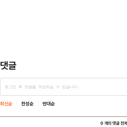
주당의 집권을 염두에 두듯 '수권정당
청장과 인천 강화군수, 전남 영광과
는 문제를 해결하겠다는 슬로건)이 
흐름은 10·16 재보선 최대 승부처로
했다. 그랬던 만큼, 이재명 2기 출범 
전남도의원…
얼마만큼 나아갔는지에 관심이 집중되
민주당이 '민생을 되살리기 위해 가
기…
댓글
최신순
찬성순
반대순
0 개의 댓글 전