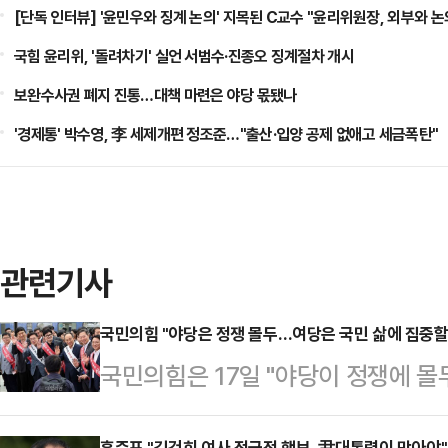
[단독 인터뷰] '윤민우와 징계 논의' 지목된 C교수 "윤리위원장, 외부와 논
국힘 윤리위, '돌려차기' 실언 서범수·진종오 징계절차 개시
보완수사권 폐지 진통…대책 마련은 야당 몫됐나
'경제통' 박수영, 李 세제개편 정조준…"출산·입양 공제 없애고 세금폭탄"
관련기사
국민의힘 "야당은 정쟁 몰두…여당은 국민 삶에 집중할
국민의힘은 17일 "야당이 정쟁에 
국민의 삶에 집중하겠다"고 강조했다
홍준표 "김건희 여사 적극적 행보, 尹대통령이 막아야"