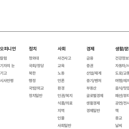
오피니언
정치
사회
경제
생활/문
칼럼
청와대
사건사고
금융
건강정보
기자의 눈
국회/정당
교육
증권
자동차/
기고
북한
노동
산업/재계
도로/교
시사만평
행정
언론
중기/벤처
여행/레
국방/외교
환경
부동산
음식/맛
정치일반
인권/복지
글로벌경제
패션/뷰
식품/의료
생활경제
공연/전
지역
경제일반
책
인물
종교
사회일반
날씨