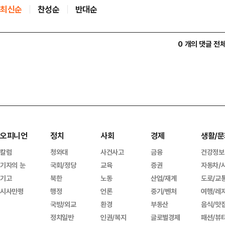
최신순
찬성순
반대순
0 개의 댓글 전
오피니언
정치
사회
경제
생활/문
칼럼
청와대
사건사고
금융
건강정보
기자의 눈
국회/정당
교육
증권
자동차/
기고
북한
노동
산업/재계
도로/교
시사만평
행정
언론
중기/벤처
여행/레
국방/외교
환경
부동산
음식/맛
정치일반
인권/복지
글로벌경제
패션/뷰