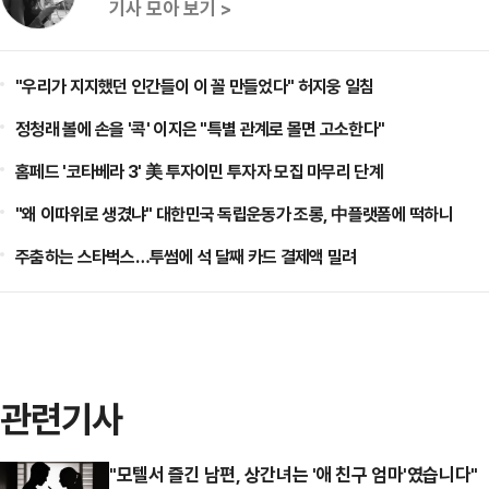
기사 모아 보기 >
"우리가 지지했던 인간들이 이 꼴 만들었다" 허지웅 일침
정청래 볼에 손을 '콕' 이지은 "특별 관계로 몰면 고소한다"
홈페드 '코타베라 3' 美 투자이민 투자자 모집 마무리 단계
"왜 이따위로 생겼냐" 대한민국 독립운동가 조롱, 中플랫폼에 떡하니
주춤하는 스타벅스…투썸에 석 달째 카드 결제액 밀려
관련기사
"모텔서 즐긴 남편, 상간녀는 '애 친구 엄마'였습니다"