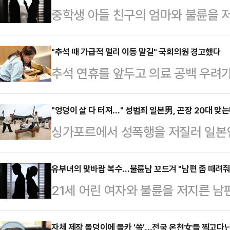
중학생 아들 친구의 엄마와 불륜을 
만행이 아내에 의해 알려졌다.5일 JT
신의 아내인 50대 여성 B씨를 허위
"추석 때 가급적 멀리 이동 말길" 국회의원 경고했다
추석 연휴를 앞두고 의료 공백 우려가
학생 아들 친구의 엄마 C씨에 대한
대 국회의원이 "연휴에 가급적 멀리 
다는 이유에서다.사건은 A씨가 음식
것은 드시지 말라는 이야기를 지인과
"엉덩이 살 다 터져…" 성범죄 일본男, 곤장 20대 맞
내 B씨 명의로 대출받아 음식점을 
싱가포르에서 성폭행을 저질러 일본인
황"이라며 주의를 당부했다.이주영 개
켰고, 그만큼 직원도 더 채용했다. 
항소를 포기하면서 형이 확정됐다.10
라이브'에서 '추석에 많이 아프거나 
이들은 불륜 …
생을 성폭행한 혐의로 싱가포르 법원으
유부녀의 맞바람 복수…불륜남 꼬드겨 "남편 좀 때려줘
어떻게 대응해야 하냐'는 질문에 "지
21세 어린 여자와 불륜을 저지른 남
를 선고받은 일본인 미용사 A(38)
렇기 때문에 저도 저희 가족에게 '가
피우면서 자신의 내연남에게 남편의 
무거운 만큼 감형을 위해 항소하지 
다"고 말…
자체 제작 돌덩이에 몰카 '쏙'…전국 온천女들 찍고다