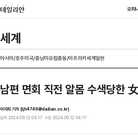
오피
세계
아시아/호주
미국/중남미
유럽
중동/아프리카
세계일반
남편 면회 직전 알몸 수색당한 女
이지희 기자 (ljh4749@dailian.co.kr)
입력 2024.09.12 04:17 수정 2024.09.12 04:17