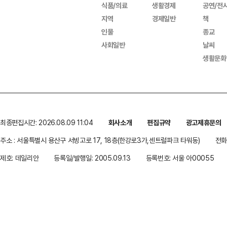
식품/의료
생활경제
공연/전
지역
경제일반
책
인물
종교
사회일반
날씨
생활문화
최종편집시간: 2026.08.09 11:04
회사소개
편집규약
광고제휴문의
주소 : 서울특별시 용산구 서빙고로 17, 18층(한강로3가,센트럴파크 타워동)
전화 
제호: 데일리안
등록일/발행일: 2005.09.13
등록번호: 서울 아00055