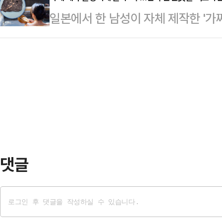
JTBC '사건반장'에 따르면 10년 전
시 타케히로 변호사는 항소하지 않은
일본에서 한 남성이 자체 제작한 '가
성 B씨와 결혼식을 올렸다.A씨는 
성이고 단점은 형이 더 길어질 가능
돌아다니며 목욕하는 여성 1000명을
핏을 취미로 즐기던 중 20대 후반의
가능성이 높지…
다.10일(현지시간) 사우스차이나모
린 여성과 관계를 가지고 있다는 사실
에 거주하는 31세 남성 A씨는 지난
편은 오히려 B씨를 의부증 취급했다.
성의 신고로 체포됐다.이 여성은 한
싱 댄스…
고 그 안에 카메라가 있다는 것을 
한 경찰은 가짜 바위를 회수한 뒤 카
경찰에 온라인상에서…
댓글