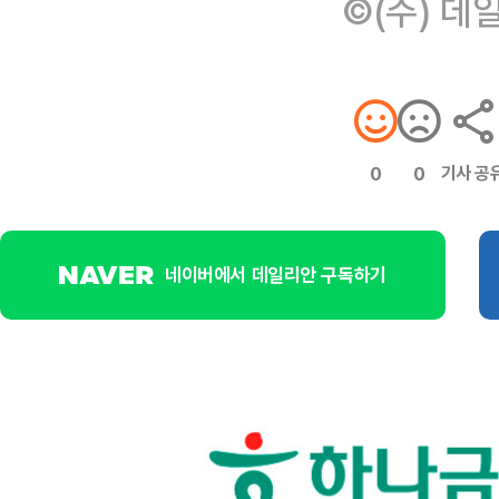
©(주) 데
기사 공
0
0
네이버에서 데일리안 구독하기