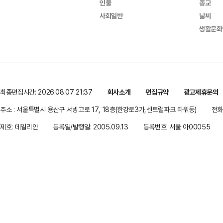
인물
종교
사회일반
날씨
생활문화
최종편집시간: 2026.08.07 21:37
회사소개
편집규약
광고제휴문의
주소 : 서울특별시 용산구 서빙고로 17, 18층(한강로3가,센트럴파크 타워동)
전화 
제호: 데일리안
등록일/발행일: 2005.09.13
등록번호: 서울 아00055