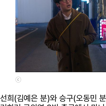
ⓒ
선희(김예은 분)와 승구(오동민 