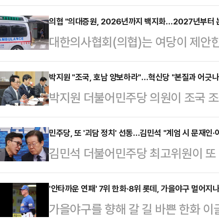
업들이 9월 한국을 찾는다.8일 연
러 해외 석유 기업을 상대로 2차 
의협 "의대증원, 2026년까지 백지화…2027년부터
대한의사협회(의협)는 여당이 제안한
지 글로벌 메이저 석유사인 엑손모빌
기 위해서는 2025년과 2026년 의
등을 대상으로 자체 분석한 데이터를
원부터 재논의해야 한다고 밝혔다.8
박지원 "조국, 호남 양보하라"…혁신당 "본질과 어긋나
차례 진행한 바 있다.이후 동해 심해
박지원 더불어민주당 의원이 조국 조
는 "상식적으로 의대 정원을 급하게 
외 석유 기업들이 있어 2차 로드쇼
전남 영광, 곡성에서는 경쟁을 하고,
리는 것이 합당하다면 2027년이나
외 기업들만 대상…
과 관련해 "호남을 양보하라"며 역
민주당, 또 '괴담 정치' 선동…김민석 "계엄 시 문재인
다"고 밝혔다.이 관계자는 "여야의정
김민석 더불어민주당 최고위원이 또 다
반응을 보였다.박 의원은 8일 자신
자가 얼마인지를 논의하게 될 텐데, 
성을 주장하고 나섰다. 민주당이 '괴
진보 분화가 시작될 우려가 있기에 
년과 2026년…
이 나온다.김 최고위원은 전날인 7일
'안타까운 연패' 7위 한화·8위 롯데, 가을야구 멀어지
강화, 부산 금정에서 범야권 단일후보
가을야구를 향해 갈 길 바쁜 한화 
고특강을 시작합니다. 첫 시리즈는 
표는 지난 2일 민주당을 향해 호남에