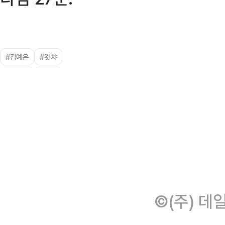
#김예은
#왓챠
©(주) 데