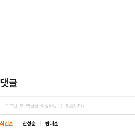
빠졌다.한화는 8일 잠실야구장에서 펼쳐
김 최고위원은 "윤 대통령은 23년부
서는 단일화를 …
LG 트윈스전에서 3-14 대패했다.
력을 얘기했다"며 "북한 친북세력 내
운데 대체 선발 조동욱(2이닝 2실점
이다. 교집합이 아닌 대한민국 국민 
서 초토화됐다. 조동욱 이후 4명의 
했다.그러…
아내지 못했다. 장단 19개의 안타
기록한 LG 타선에서는 9번 타자 이
4타…
댓글
최신순
찬성순
반대순