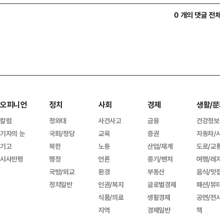
0 개의 댓글 전
오피니언
정치
사회
경제
생활/문
칼럼
청와대
사건사고
금융
건강정보
기자의 눈
국회/정당
교육
증권
자동차/
기고
북한
노동
산업/재계
도로/교
시사만평
행정
언론
중기/벤처
여행/레
국방/외교
환경
부동산
음식/맛
정치일반
인권/복지
글로벌경제
패션/뷰
식품/의료
생활경제
공연/전
지역
경제일반
책