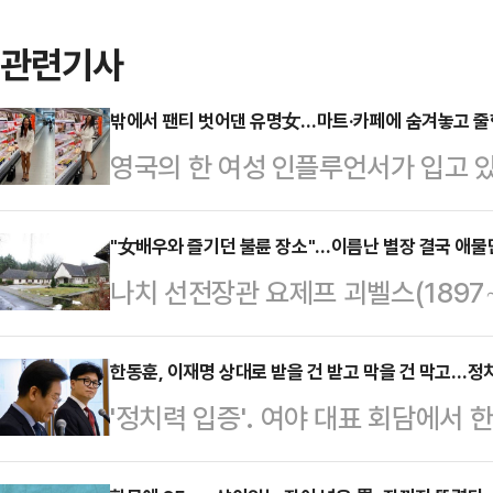
관련기사
밖에서 팬티 벗어댄 유명女…마트·카페에 숨겨놓고 
영국의 한 여성 인플루언서가 입고 
숨겨 놓는 영상을 공개해 현지 주민들
각) 데일리메일에 따르면 성인모델
"女배우와 즐기던 불륜 장소"…이름난 별장 결국 애물
나치 선전장관 요제프 괴벨스(1897
는 최근 스페인의 한 휴양지를 방문해
서 처치 곤란한 곳으로 전락했다.25
이 입고 있던 속옷을 숨겨두는 엽기
면 지난 5월 베를린시 당국은 베를
한동훈, 이재명 상대로 받을 건 받고 막을 건 막고…정
다.공개된 영상들에 따르면 로페즈는 
'정치력 입증'. 여야 대표 회담에서
한 괴벨스의 별장을 한 푼도 받지 
료품 코너 등에 숨겨놓고 있다.또한
로 축약된다. 한 대표가 추진해 온
그 후로 3개월간 별장 인수에 관심
신 뒤 일어나 치마…