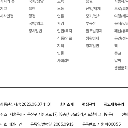
기자의 눈
국회/정당
교육
증권
자동차/
기고
북한
노동
산업/재계
도로/교
시사만평
행정
언론
중기/벤처
여행/레
국방/외교
환경
부동산
음식/맛
정치일반
인권/복지
글로벌경제
패션/뷰
식품/의료
생활경제
공연/전
지역
경제일반
책
인물
종교
사회일반
날씨
생활문화
최종편집시간: 2026.08.07 11:01
회사소개
편집규약
광고제휴문의
주소 : 서울특별시 용산구 서빙고로 17, 18층(한강로3가,센트럴파크 타워동)
전화 
제호: 데일리안
등록일/발행일: 2005.09.13
등록번호: 서울 아00055