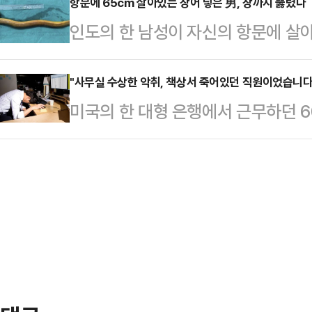
내지 못했지만, 의료개혁 주도권을 
항문에 65cm 살아있는 장어 넣은 男, 장까지 뚫렸다
만, 당국은 아직 적절한 인수자를 
인도의 한 남성이 자신의 항문에 살
의 채상병 특검법 폭주를 견제한 점,
반들리츠 시장은 더타임스에 "정말 
서 긴급 치료를 받았다.1일(현지시간
각하며 여론의 주목도를 높인 점 등이
"현재 여러 제안을 수…
면 지난달 27일 베트남에 거주하는 
"사무실 수상한 악취, 책상서 죽어있던 직원이었습니다
열린 여야 대표 회담 종료 후 공개한
미국의 한 대형 은행에서 근무하던 
하며 하노이의 비엣득 병원 응급실을
는 양당의 민생 공통공약 추진을 위
진 후 4일 만에 발견됐다.1일(현지시
의료진에게 '항문을 통해 장어를 삽
다. 이 기구는…
일 애리조나주 템피의 웰스파고 사무
정확한 진단을 위해 항문 내시경을 
이 숨진 채 발견됐다.프루돔은 지난 
항문을 막고 있었기 때문이다.결국 
사실이 확인됐다. 그러나 그 후 기록
술(배를 가르는 …
미동도 없는 프루돔을 동료가 발견해
확인했다.웰스파고에 따르면 프루돔
다고. 그가…