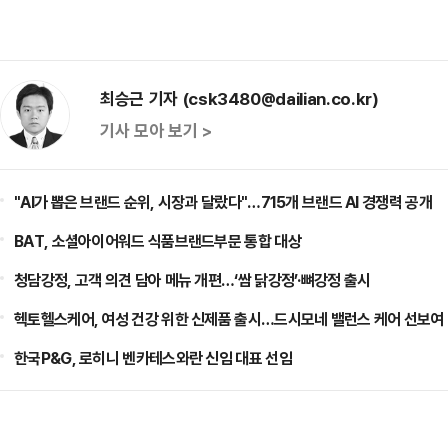
최승근 기자 (csk3480@dailian.co.kr)
기사 모아 보기 >
"AI가 뽑은 브랜드 순위, 시장과 달랐다"…715개 브랜드 AI 경쟁력 공개
BAT, 소셜아이어워드 식품브랜드부문 통합 대상
청담강정, 고객 의견 담아 메뉴 개편…‘쌈 닭강정’·뼈강정 출시
헥토헬스케어, 여성 건강 위한 신제품 출시…드시모네 밸런스 케어 선보여
한국P&G, 로히니 벤카테스와란 신임 대표 선임