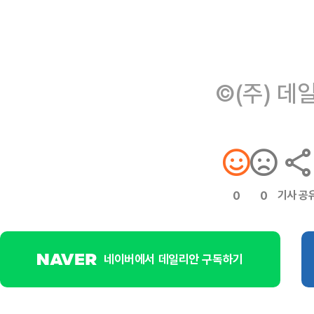
©(주) 데
기사 공
0
0
네이버에서 데일리안 구독하기