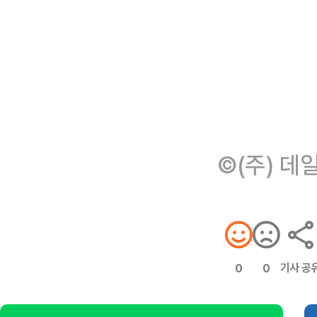
©(주) 데
기사 공
0
0