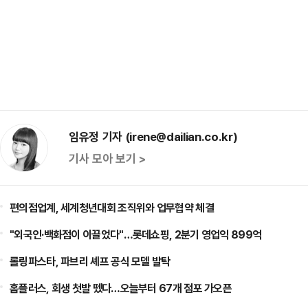
임유정 기자 (irene@dailian.co.kr)
기사 모아 보기 >
편의점업계, 세계청년대회 조직위와 업무협약 체결
"외국인·백화점이 이끌었다"…롯데쇼핑, 2분기 영업익 899억
롤링파스타, 파브리 셰프 공식 모델 발탁
홈플러스, 회생 첫발 뗐다…오늘부터 67개 점포 가오픈