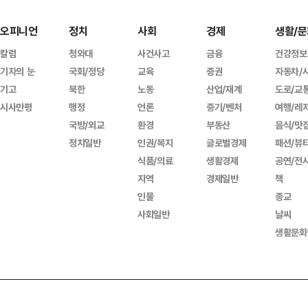
오피니언
정치
사회
경제
생활/문
칼럼
청와대
사건사고
금융
건강정보
기자의 눈
국회/정당
교육
증권
자동차/
기고
북한
노동
산업/재계
도로/교
시사만평
행정
언론
중기/벤처
여행/레
국방/외교
환경
부동산
음식/맛
정치일반
인권/복지
글로벌경제
패션/뷰
식품/의료
생활경제
공연/전
지역
경제일반
책
인물
종교
사회일반
날씨
생활문화