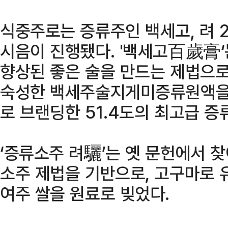
식중주로는 증류주인 백세고, 려 2
시음이 진행됐다. '백세고百歲膏‘
향상된 좋은 술을 만드는 제법으
숙성한 백세주술지게미증류원액을 
로 브랜딩한 51.4도의 최고급 증
‘증류소주 려驪’는 옛 문헌에서 찾
소주 제법을 기반으로, 고구마로 
여주 쌀을 원료로 빚었다.