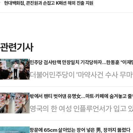
현대백화점, 콘진원과 손잡고 K패션 해외 진출 지원
관련기사
민주당 검사탄핵 만장일치 기각당하자…한동훈 "이재명
더불어민주당이 '마약사건 수사 무마
검사 탄핵 사건이 헌법재판소에서 "
직무집행과 무관하다"는 이유로 재판
밖에서 팬티 벗어댄 유명女…마트·카페에 숨겨놓고 
영국의 한 여성 인플루언서가 입고 
동훈 국민의힘 대표가 애초부터 이재
숨겨 놓는 영상을 공개해 현지 주민들
판 방해 목적으로 강행된 탄핵이니만
각) 데일리메일에 따르면 성인모델
항문에 65cm 살아있는 장어 넣은 男, 장까지 뚫렸다
동훈 국민의힘 대표는 29일 인천