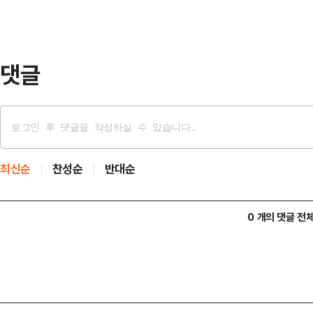
다고 보도했다.이들 계정은 젊고 수
'#MAGAPatriots' '#MAGA202
댓글
최신순
찬성순
반대순
0 개의 댓글 전