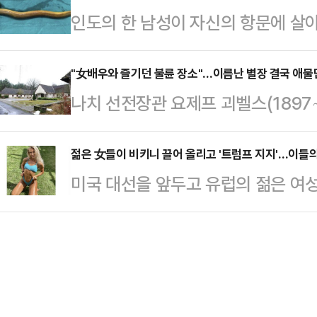
인도의 한 남성이 자신의 항문에 살
는 최근 스페인의 한 휴양지를 방문해
열린 정기국회 대비 의원 연찬회 도
서 긴급 치료를 받았다.1일(현지시간
이 입고 있던 속옷을 숨겨두는 엽기
검사 탄핵사건 만장일치 기각…
면 지난달 27일 베트남에 거주하는 
"女배우와 즐기던 불륜 장소"…이름난 별장 결국 애물
다.공개된 영상들에 따르면 로페즈는 
나치 선전장관 요제프 괴벨스(1897
하며 하노이의 비엣득 병원 응급실을
료품 코너 등에 숨겨놓고 있다.또한
서 처치 곤란한 곳으로 전락했다.25
의료진에게 '항문을 통해 장어를 삽
신 뒤 일어나 치마…
면 지난 5월 베를린시 당국은 베를
젊은 女들이 비키니 끌어 올리고 '트럼프 지지'…이들의 
정확한 진단을 위해 항문 내시경을 
미국 대선을 앞두고 유럽의 젊은 여
한 괴벨스의 별장을 한 푼도 받지 
항문을 막고 있었기 때문이다.결국 
트럼프 전 대통령을 지지하는 가짜 엑
그 후로 3개월간 별장 인수에 관심
술(배를 가르는 …
다.28일(현지시간) CNN은 영국 
만, 당국은 아직 적절한 인수자를 
와 공동 디지털 조사를 벌여 미국 공
반들리츠 시장은 더타임스에 "정말 
통령 후보 J.D. 밴스 연방 상원의원
"현재 여러 제안을 수…