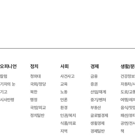
오피니언
정치
사회
경제
생활/문
칼럼
청와대
사건사고
금융
건강정보
기자의 눈
국회/정당
교육
증권
자동차/
기고
북한
노동
산업/재계
도로/교
시사만평
행정
언론
중기/벤처
여행/레
국방/외교
환경
부동산
음식/맛
정치일반
인권/복지
글로벌경제
패션/뷰
식품/의료
생활경제
공연/전
지역
경제일반
책