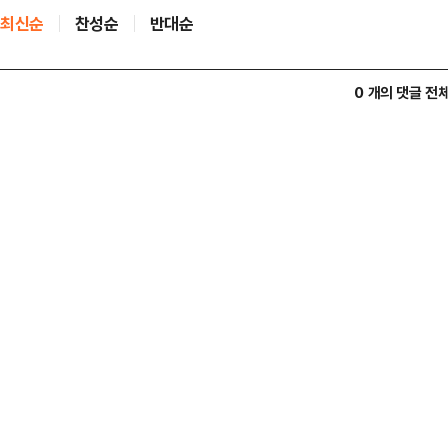
최신순
찬성순
반대순
0 개의 댓글 전