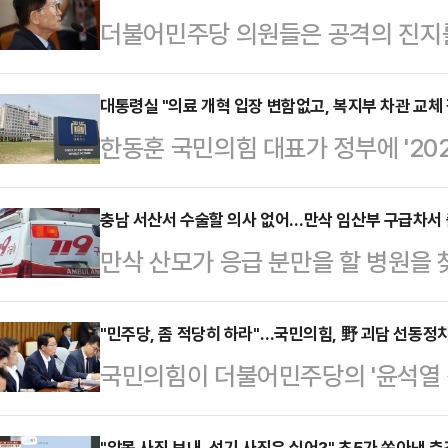
더불어민주당 의원들은 공격의 진지를
쟁의 욕구가 생기면 잽싸게 과거 속
의 기관총을 난사한다. 화약의 재료
대통령실 "의료 개혁 입장 변함없고, 복지부 차관 교체 
한동훈 국민의힘 대표가 정부에 '20
채운 탄환을 난사하면 상대의 정치·사
가운데 대통령실은 "의료 개혁과 관
김형석 독립기념관장을 매도해대던 
함없다"며 기존 입장을 재확인했다.
충남 서산서 수술할 의사 없어…만삭 임산부 구급차서
인사청문회(26일)에서 이 논란에 불
만삭 산모가 응급 분만을 할 병원을 
에서 기자들과 만나 이같이 밝힌 뒤 
주당 박홍배 의원은 김문수 고용노동부
산하는 사건이 발생했다.지난 27일 
총리께서 당에 입장을 전달한 것으로
교회에서 ‘1919…
쯤 충남 서산에서 진통을 느낀 산모 
"민주당, 좀 적당히 하라"…국민의힘, 野 괴담 선동정
는 "당의 입장과 무관하게 대통령실
국민의힘이 더불어민주당의 '윤석열 정
분만을 담당할 의사가 없었다.소방 당
린다"고 했다.일각에서 제기된 박민
상 수준의 괴담 선동정치'로 규정하고
색했으나, 당장 수술할 의사가 없다는 
혀 검토한 바 없다"고…
"알몸 사진 보내, 성기 사진은 싫어?" 초5가 쏟아낸 