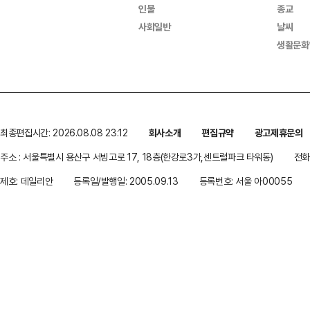
인물
종교
사회일반
날씨
생활문화
최종편집시간: 2026.08.08 23:12
회사소개
편집규약
광고제휴문의
주소 : 서울특별시 용산구 서빙고로 17, 18층(한강로3가,센트럴파크 타워동)
전화 
제호: 데일리안
등록일/발행일: 2005.09.13
등록번호: 서울 아00055