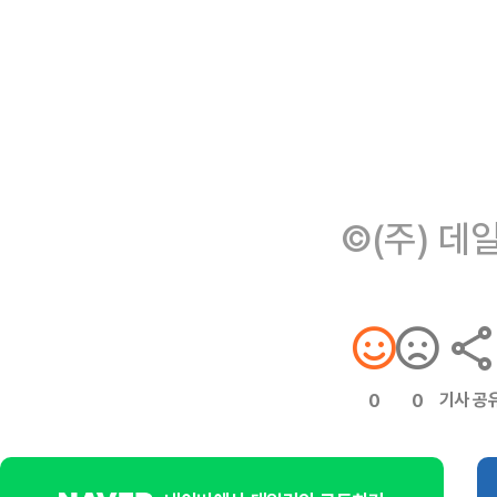
©(주) 데
기사 공
0
0