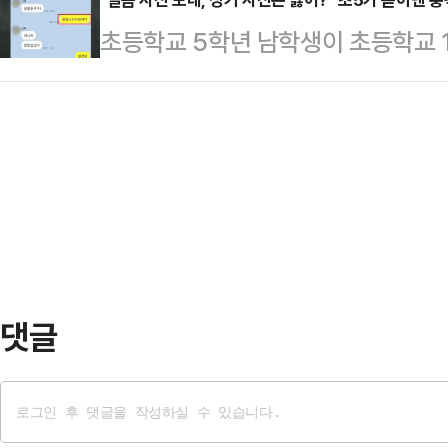
력이 큰 '친일 공세'에 미온적으로 대
㎞ 떨어진 경기도 수원의 한 종합병
초등학교 5학년 남학생이 초등학교 
재보선에까지 영향을 미칠 수 있다는
받았다.그러나 당시 산모 A씨의 출
지를 보낸 사실이 드러나 충격을 주고 
위의장은 27일 국회에서 열린 원내
은 응급 분만…
딸이 지난달 태권도장 주최 관원 모
괴담 선동정치가 계속된다"며 "어제(
았다는 한 부모의 제보를 전했다.초등
확진 판정으로 인해 입원한 병상에서 
화를 하던 사이였고 저 역시 둘의 관
행태에 대한 …
딸의 휴대전화에서 '알몸 사진을 보
밝혔다.A씨가 공개한 문자에 따르면 
모르지…
댓글