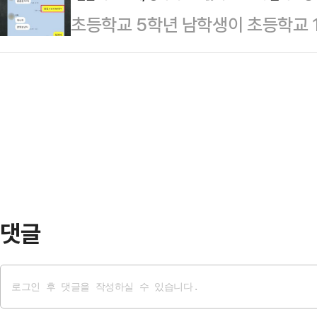
㎞ 떨어진 경기도 수원의 한 종합병
초등학교 5학년 남학생이 초등학교 
재보선에까지 영향을 미칠 수 있다는
받았다.그러나 당시 산모 A씨의 출
지를 보낸 사실이 드러나 충격을 주고 
위의장은 27일 국회에서 열린 원내
은 응급 분만…
딸이 지난달 태권도장 주최 관원 모
괴담 선동정치가 계속된다"며 "어제(
았다는 한 부모의 제보를 전했다.초등
확진 판정으로 인해 입원한 병상에서 
화를 하던 사이였고 저 역시 둘의 관
행태에 대한 …
딸의 휴대전화에서 '알몸 사진을 보
밝혔다.A씨가 공개한 문자에 따르면 
모르지…
댓글