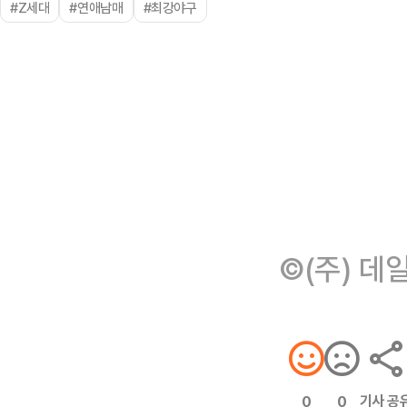
#Z세대
#연애남매
#최강야구
©(주) 데
기사 공
0
0