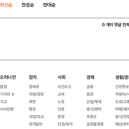
최신순
찬성순
반대순
0 개의 댓글 전
오피니언
정치
사회
경제
생활/문
칼럼
청와대
사건사고
금융
건강정보
기자의 눈
국회/정당
교육
증권
자동차/
기고
북한
노동
산업/재계
도로/교
시사만평
행정
언론
중기/벤처
여행/레
국방/외교
환경
부동산
음식/맛
정치일반
인권/복지
글로벌경제
패션/뷰