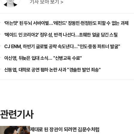
기사 모아 보기 >
‘아는맛’ 된 두뇌 서바이벌…‘레전드’ 장동민·현정완도 피할 수 없는 과제
‘메이드 인 코리아2’ 정우성, 반격 나선다…초췌한 얼굴 담긴 스틸
CJ ENM, 하반기 글로벌 공략 속도낸다…"인도·중동 파트너 발굴"
이신영, 뒤늦은 입대 소식… "신병교육 수료"
신동엽, 대학로 공연 폄하 논란 사과 "경솔한 발언 죄송"
관련기사
제대로 된 장관이 되려면 김문수처럼