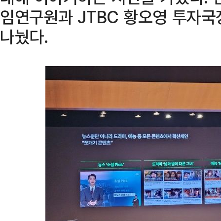
임연구원과 JTBC 황오영 투자국
나눴다.