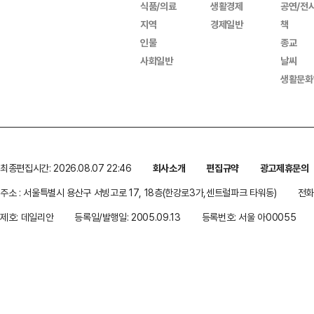
식품/의료
생활경제
공연/전
지역
경제일반
책
인물
종교
사회일반
날씨
생활문화
최종편집시간: 2026.08.07 22:46
회사소개
편집규약
광고제휴문의
주소 : 서울특별시 용산구 서빙고로 17, 18층(한강로3가,센트럴파크 타워동)
전화 
제호: 데일리안
등록일/발행일: 2005.09.13
등록번호: 서울 아00055