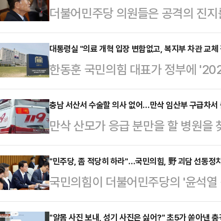
더불어민주당 의원들은 공격의 진지를
쟁의 욕구가 생기면 잽싸게 과거 속
의 기관총을 난사한다. 화약의 재료
대통령실 "의료 개혁 입장 변함없고, 복지부 차관 교체 
한동훈 국민의힘 대표가 정부에 '20
채운 탄환을 난사하면 상대의 정치·사
가운데 대통령실은 "의료 개혁과 관
김형석 독립기념관장을 매도해대던 
함없다"며 기존 입장을 재확인했다.
충남 서산서 수술할 의사 없어…만삭 임산부 구급차서
인사청문회(26일)에서 이 논란에 불
만삭 산모가 응급 분만을 할 병원을 
에서 기자들과 만나 이같이 밝힌 뒤 
주당 박홍배 의원은 김문수 고용노동부
산하는 사건이 발생했다.지난 27일 
총리께서 당에 입장을 전달한 것으로
교회에서 ‘1919…
쯤 충남 서산에서 진통을 느낀 산모 
"민주당, 좀 적당히 하라"…국민의힘, 野 괴담 선동정
는 "당의 입장과 무관하게 대통령실
국민의힘이 더불어민주당의 '윤석열 정
분만을 담당할 의사가 없었다.소방 당
린다"고 했다.일각에서 제기된 박민
상 수준의 괴담 선동정치'로 규정하고
색했으나, 당장 수술할 의사가 없다는 
혀 검토한 바 없다"고…
력이 큰 '친일 공세'에 미온적으로 대
"알몸 사진 보내, 성기 사진은 싫어?" 초5가 쏟아낸 