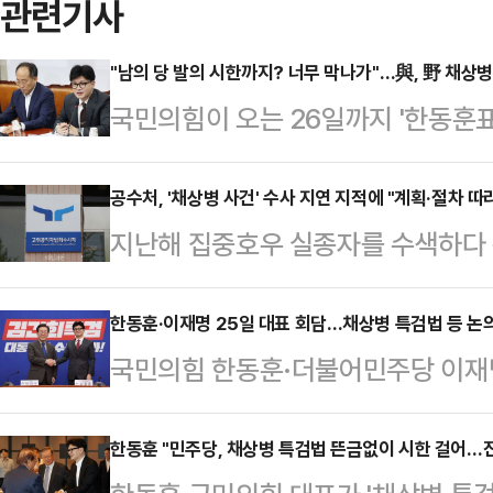
관련기사
"남의 당 발의 시한까지? 너무 막나가"…與, 野 채상
국민의힘이 오는 26일까지 '한동훈
주당의 통첩에 "너무 막나간다"며 불
훈 대표와 이재명 민주당 대표의 회
공수처, '채상병 사건' 수사 지연 지적에 "계획·절차 따라
지난해 집중호우 실종자를 수색하다 
대해서도 "대화를 하지 말자는 것"
외압 의혹을 수사하는 고위공직자범
대변인은 20일 MBC라디오 '시선집
다는 정치권 등의 지적에 "계획과 절
한동훈·이재명 25일 대표 회담…채상병 특검법 등 논
의제로 삼자는 민주당의 주장에 대한
국민의힘 한동훈·더불어민주당 이재명
다.20일 공수처 관계자는 경기 과
문제를 논의하자는 것은 결국엔 민주
다.19일 양당에 따르면, 한 대표와 
핑에서 '정치권에서 공수처가 수사를
수용 가능성을 일…
내에서 회담을 갖기로 합의했다. 이
한동훈 "민주당, 채상병 특검법 뜬금없이 시한 걸어…
"관련 자료를 분석하고 있다"며 이같