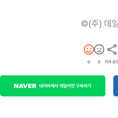
©(주) 데
기사 공
0
0
네이버에서 데일리안 구독하기