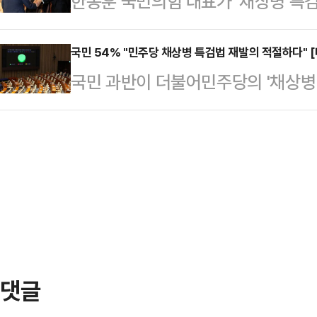
한동훈 국민의힘 대표가 '채상병 특검
수락연설을 통해 한 대표에 회담을 
(피의자를) 추가 소환할 계획은 없느
어민주당을 향해 "말 자체는 환영하
오후 공지를 통해 "한 대표와 이 대
기간은 말씀드리기…
다"고 지적했다.한동훈 대표는 19
국민 54% "민주당 채상병 특검법 재발의 적절하다" 
했다"며 회담 일정을 알렸다.이해식
국민 과반이 더불어민주당의 '채상병 
오찬을 가진 뒤 기자들과 만나 "뜬
에서 기자들과 만나 "한 대표가 용
폐 등의 진상규명을 위한 특별검사의
입장과는 맞지 않다"며 이같이 말했다
인 당정 관계를 …
적절하다고 보는 것으로 조사됐다. 다
안과 관련해 "보훈과 안보에 관한 
지층에서는 부적절하다는 의견이 우
실기한 면이 있어 대법원장이 특검을
여론조사공정㈜에 의뢰해 지난 12~1
대안으로 제시했던 것"…
병 특검법이 민주당 주도로 국회에서
어본 결과, 54.0%가 "적절하다"고
에 그쳤으며,…
댓글