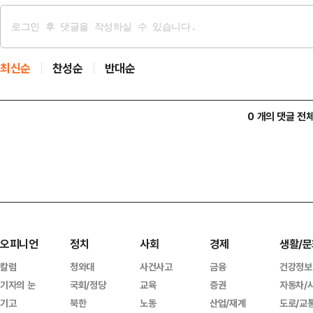
최신순
찬성순
반대순
0 개의 댓글 전
오피니언
정치
사회
경제
생활/문
칼럼
청와대
사건사고
금융
건강정보
기자의 눈
국회/정당
교육
증권
자동차/
기고
북한
노동
산업/재계
도로/교