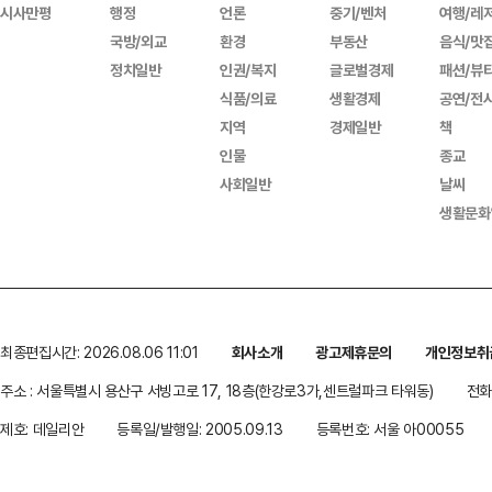
시사만평
행정
언론
중기/벤처
여행/레
국방/외교
환경
부동산
음식/맛
정치일반
인권/복지
글로벌경제
패션/뷰
식품/의료
생활경제
공연/전
지역
경제일반
책
인물
종교
사회일반
날씨
생활문화
최종편집시간: 2026.08.06 11:01
회사소개
광고제휴문의
개인정보취
주소 : 서울특별시 용산구 서빙고로 17, 18층(한강로3가,센트럴파크 타워동)
전화 
제호: 데일리안
등록일/발행일: 2005.09.13
등록번호: 서울 아00055