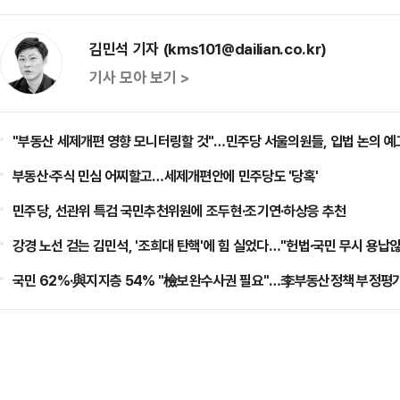
김민석 기자 (kms101@dailian.co.kr)
기사 모아 보기 >
"부동산 세제개편 영향 모니터링할 것"…민주당 서울의원들, 입법 논의 예
부동산·주식 민심 어찌할고…세제개편안에 민주당도 '당혹'
민주당, 선관위 특검 국민추천위원에 조두현·조기연·하상응 추천
강경 노선 걷는 김민석, '조희대 탄핵'에 힘 실었다…"헌법·국민 무시 용납
국민 62%·與지지층 54% "檢보완수사권 필요"…李부동산정책 부정평가