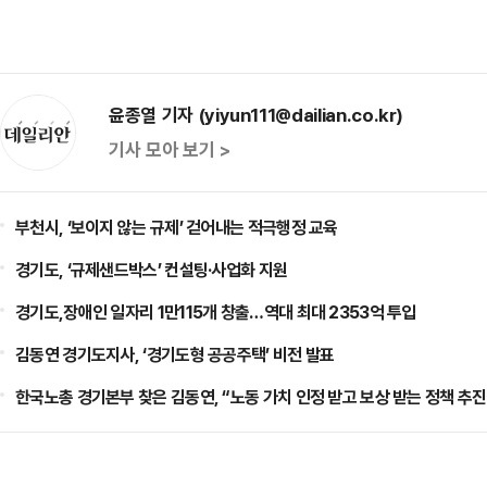
윤종열 기자 (yiyun111@dailian.co.kr)
기사 모아 보기 >
부천시, ‘보이지 않는 규제’ 걷어내는 적극행정 교육
경기도, ‘규제샌드박스’ 컨설팅·사업화 지원
경기도,장애인 일자리 1만115개 창출…역대 최대 2353억 투입
김동연 경기도지사, ‘경기도형 공공주택’ 비전 발표
한국노총 경기본부 찾은 김동연, “노동 가치 인정 받고 보상 받는 정책 추진