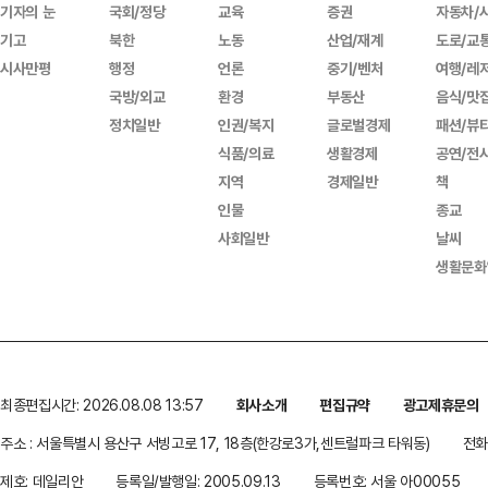
기자의 눈
국회/정당
교육
증권
자동차/
기고
북한
노동
산업/재계
도로/교
시사만평
행정
언론
중기/벤처
여행/레
국방/외교
환경
부동산
음식/맛
정치일반
인권/복지
글로벌경제
패션/뷰
식품/의료
생활경제
공연/전
지역
경제일반
책
인물
종교
사회일반
날씨
생활문화
최종편집시간: 2026.08.08 13:57
회사소개
편집규약
광고제휴문의
주소 : 서울특별시 용산구 서빙고로 17, 18층(한강로3가,센트럴파크 타워동)
전화 
제호: 데일리안
등록일/발행일: 2005.09.13
등록번호: 서울 아00055