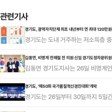
관련기사
경기도, 광역자치단체 최초 내년부터 연 최대 120만원
경기도는 도내 거주하는 저소득층 중
에 입원해 간병서비스를 받은 65세 
최대 120만원을 지원하는 방안을 추
김동연, 비명계 전해철 전 의원 신임 경기도정자문위원
김동연 경기도지사는 26일 비명계인
경기도지사가 임기 후반기 신규 사업의
문위원회 위원장으로 위촉하고 위촉
을 추진하기로 하면서 도가 내년 시
철 신임 도정자문위원장에게 두 개의
경기도, ‘제50회 국가품질혁신경진대회’개막
준비에 돌입한다.경기도 간병 SOS
경기도는 26일부터 30일까지 5일
필, 또 하나는 파란 지갑 속에 담긴
구를 위한 시범사업이다. 내년부터 1
혁신경진대회’를 개최한다고 밝혔다.
는 푸른색 만년필에 적혀 있는 문구
는 6인…