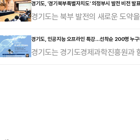
지사를 비롯해 진종욱 산업통상자원
경기도, '경기북부특별자치도' 의정부시 발전 비전 발
다”를 직접 읽었다.배석했던 도 관계
경기도는 북부 발전의 새로운 도약을 
강명수 한국표준협회장 등 700여
념선물’이라고 설명했다.그러자 전 
회’를 26일 의정부시청 대회의실에서
1975년부터 기업의 품질개선 활동
니다”고 답했다.이날 김 지사…
시를 시작으로 경기북부 10개 시군
경기도, 인공지능 오프라인 특강…선착순 200명 누구
기 위해 매년 광역자치단체 순회 개
경기도는 경기도경제과학진흥원과 함께
이다. 시군별 발전 비전을 제시하고
사례 발표를 통해 품질혁신 주역들이
AI 리터러시(인공지능 문해력) 교육
하는 등 경기북부발전에 대한 시군과
올해에는 산업통상자원부 국가기술
밝혔다.이날 특강에는 최재붕 성균
간담회에는 오후석 경기도 행정2부지
지능융합원 교수, AI 에듀테크 기업
균 의정부시의회 의장, 김정영·이영
여한다.이들은 산업·생활·교육 등 다
50여명이 참석했다.경기연…
고 있으며 앞으로 어떤 방향으로 나아
성형 AI 체험 특강을 통해 남녀노소
를 제공 한다…