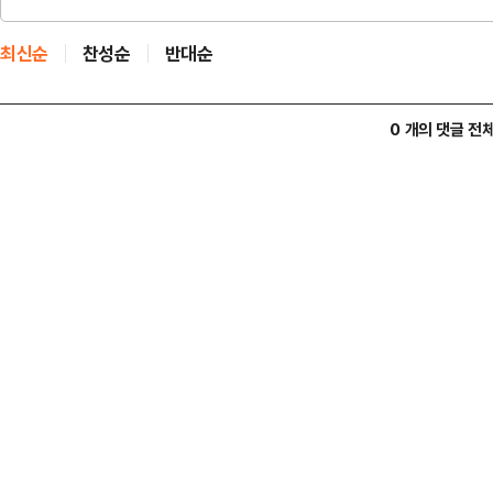
최신순
찬성순
반대순
0 개의 댓글 전