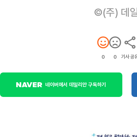
©(주) 데
기사 공
0
0
네이버에서 데일리안 구독하기