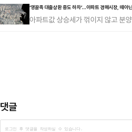
가 아내를 상대로 제기한 이혼 소송
‘영끌족 대출상환 중도 하차’…아파트 경매시장, 때아닌 
영상이 이달 초 중국 SNS를 통해 
아파트값 상승세가 꺾이지 않고 분
다.이들은 2014년 결혼해 2명의 자
부 주민들은 그녀의 옷차림이 부적절
실수요자들의 발길이 경매시장으로 향
터 성관계를 월 1회로 제한하는 등
고했다.경쟁 업체로 …
샀다가 높은 이자를 감당하지 못한 ‘
했다. 이후 2019년부터는 아예 성
들의 관심도 이어지면서 경매시장 분
오씨는 아내가 친척들에게 "성생활이 
등기정보광장에 따르면 지난달 부동
본 사실을…
정등기 신청 건수는 1만3831건으로 
다. 1년 전 9328건이던 것과 비교
에서도 다세대·오피…
댓글