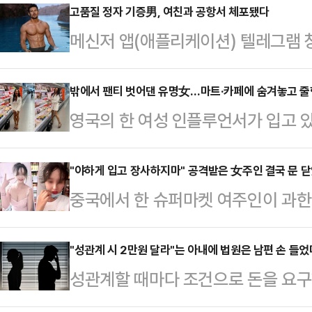
고품질 정자 기증男, 여친과 공항서 체포됐다
메신저 앱(애플리케이션) 텔레그램 
로프(40)가 프랑스 공항에서 체포됐다.
스 방송은 익명의 소식통을 인용해 
밖에서 팬티 벗어댄 유명女…마트·카페에 숨겨놓고 
영국의 한 여성 인플루언서가 입고 
공항에서 여자친구, 경호원과 함께 
숨겨 놓는 영상을 공개해 현지 주민들
가 개인 전용기를 타고 아제르바이잔
각) 데일리메일에 따르면 성인모델
"야하게 입고 장사하지마" 공격받은 女주인 결국 문 
프는 텔레그램이 범죄에 악용되는 것
중국에서 한 슈퍼마켓 여주인이 과한
는 최근 스페인의 한 휴양지를 방문해
받고 있다. 텔레그램에서 많은 범죄
닫게 됐다.23(현지시간) 홍콩 사
이 입고 있던 속옷을 숨겨두는 엽기
을 묻겠다는 것이…
저장성 항저우에서 작은 슈퍼마켓의
"성관계 시 2만원 달라"는 아내에 법원은 남편 손 들었
다.공개된 영상들에 따르면 로페즈는 
성관계할 때마다 조건으로 돈을 요구
서 유명세를 탔는데, 이로인해 주변의
료품 코너 등에 숨겨놓고 있다.또한
남편의 손을 들어줬다.최근 태국 매체 
됐다.현지 매체인 레드스타뉴스는 "
신 뒤 일어나 치마…