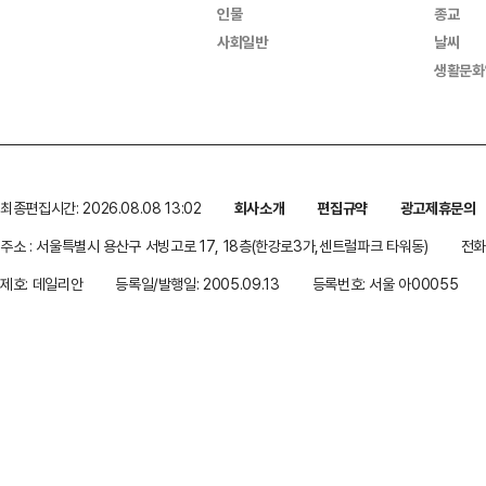
인물
종교
사회일반
날씨
생활문화
최종편집시간: 2026.08.08 13:02
회사소개
편집규약
광고제휴문의
주소 : 서울특별시 용산구 서빙고로 17, 18층(한강로3가,센트럴파크 타워동)
전화 
제호: 데일리안
등록일/발행일: 2005.09.13
등록번호: 서울 아00055