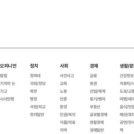
오피니언
정치
사회
경제
생활/문
칼럼
청와대
사건사고
금융
건강정보
기자의 눈
국회/정당
교육
증권
자동차/
기고
북한
노동
산업/재계
도로/교
시사만평
행정
언론
중기/벤처
여행/레
국방/외교
환경
부동산
음식/맛
정치일반
인권/복지
글로벌경제
패션/뷰
식품/의료
생활경제
공연/전
지역
경제일반
책