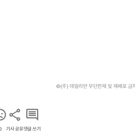
©(주) 데일리안 무단전재 및 재배포 금
기사 공유
댓글 쓰기
0