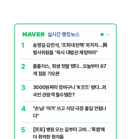
실시간 랭킹뉴스
1
6
송영길·김민석, '조희대 탄핵' 외치자…與
[단독] 
법사위원들 "즉시 대법관 제청하라"
로…3.70
2
7
홈플러스, 회생 첫발 뗐다…오늘부터 67
"집값 아
개 점포 가오픈
민의힘, 
3
8
3000원짜리 장바구니 'K굿즈' 됐다...외
영업정지
국인 관광객 필수템은?
에 5위 
4
9
"손님! '이거' 쓰고 식당·극장 출입 안됩니
"오세훈이
다"
반영"…
5
10
[르포] 병원 오는 길부터 고비…'폭염'에
[코인뉴스
더 취약한 환자들
다…큰 변