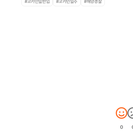
#코카인밀반입
#코카인밀수
#해양경찰
0