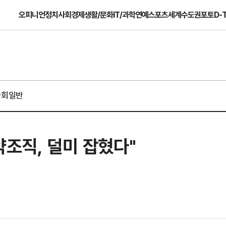
오피니언
정치
사회
경제
생활/문화
IT/과학
연예
스포츠
세계
수도권
포토
D-
사회일반
약조직, 덜미 잡혔다"