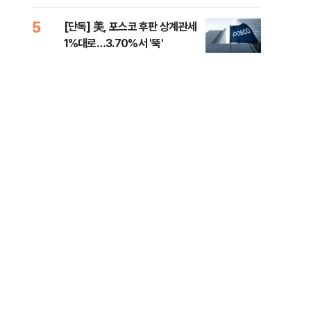
제청하라"
적 
5
10
[단독] 美, 포스코 후판 상계관세
네이
1%대로…3.70%서 '뚝'
외연
출(