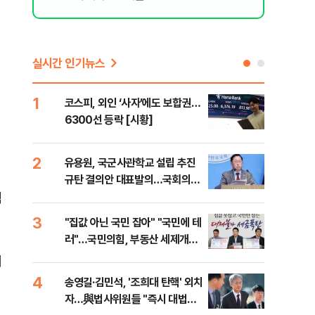
실시간 인기뉴스
1
6
코스피, 외인 ‘사자’에도 보합권…
靑,
6300선 등락 [시황]
점식
고'"
2
7
유용원, 국군사관학교 설립 추진
與김
규탄 결의안 대표발의…국회의원
발언
직
36명 동참
3
8
"집값 아닌 국민 잡아" "국민에 테
"오
러"…국민의힘, 부동산 세제개편
과정
안 맹폭
세제
처
4
9
송영길·김민석, '조희대 탄핵' 외치
"'
자…與법사위원들 "즉시 대법관
공급