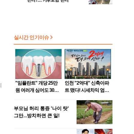
는다?…'기후보험' 뜬다
지