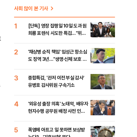
사회 많이 본 기사
1
[단독] 영장 집행일 10일 도과 원
희룡 포렌식 시도한 특검…"위법
로
증거 수집" 지적
2
'채상병 순직 책임' 임성근 항소심
도 징역 3년…"생명·신체 보호 의
무 저버려"
3
종합특검, '관저 이전 부실 감사'
조
유병호 감사위원 구속기소
4
'외유성 출장 의혹' 노태악, 배우자
현지수행 공무원 배정 사전 인
지?…합수본, 진술 확보
5
폭염에 아프고 일 못하면 보상받