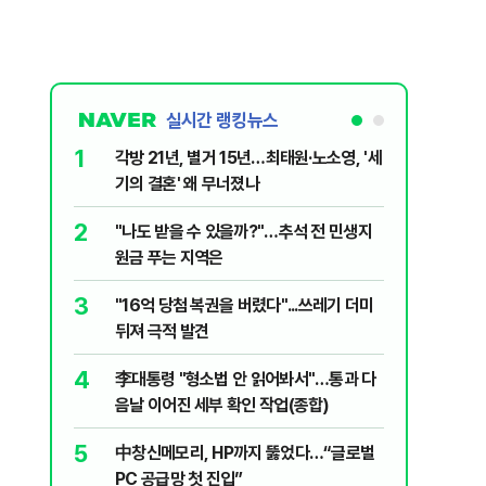
실시간 랭킹뉴스
1
6
각방 21년, 별거 15년…최태원·노소영, '세
선거 겨냥
기의 결혼' 왜 무너졌나
명 정부
2
7
"나도 받을 수 있을까?"…추석 전 민생지
[데일리안
원금 푸는 지역은
행일 10
검…"위법
3
8
"16억 당첨 복권을 버렸다"...쓰레기 더미
한동훈, 
거 15년
뒤져 극적 발견
거래' 주
무너졌나
4
9
李대통령 "형소법 안 읽어봐서"…통과 다
우크라 "
음날 이어진 세부 확인 작업(종합)
화"…에
5
10
中창신메모리, HP까지 뚫었다…“글로벌
[코인뉴스
PC 공급망 첫 진입”
못 오를