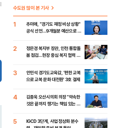
지
수도권 많이 본 기사
1
추미애, "경기도 재정 비상 상황"
공식 선언…9개월분 예산으로 민
생사업 중단
2
정은경 복지부 장관, 인천 통합돌
봄 점검…현장 중심 복지 협력 강
화
3
안민석 경기도교육감, '편한 교복
으로 교복 문화 대전환' 3호 결제
4
김종욱 오산시의회 의장 "약속한
것은 끝까지 챙기는 책임 있는 의
회 만들겠다"
5
IGCD 3단계, 사업 정상화 분수