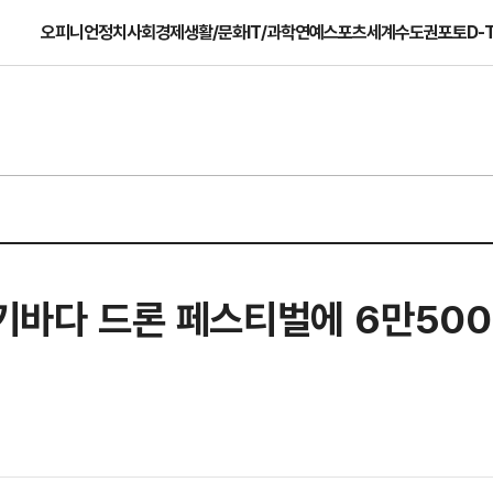
오피니언
정치
사회
경제
생활/문화
IT/과학
연예
스포츠
세계
수도권
포토
D-
경기바다 드론 페스티벌에 6만50