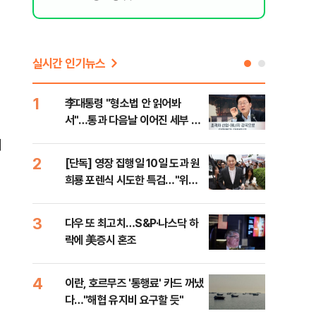
실시간 인기뉴스
1
6
李대통령 "형소법 안 읽어봐
부동
서"…통과 다음날 이어진 세부 확
개편
인 작업(종합)
에
2
7
[단독] 영장 집행일 10일 도과 원
폭염
희룡 포렌식 시도한 특검…"위법
난으
증거 수집" 지적
것"
3
8
다우 또 최고치…S&P·나스닥 하
국민
락에 美증시 혼조
파장
4
9
이란, 호르무즈 '통행료' 카드 꺼냈
[오
다…"해협 유지비 요구할 듯"
동산