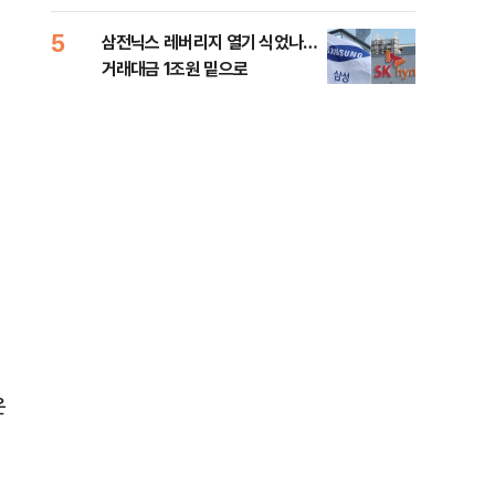
5
10
삼전닉스 레버리지 열기 식었나…
이란
거래대금 1조원 밑으로
쉽지
운