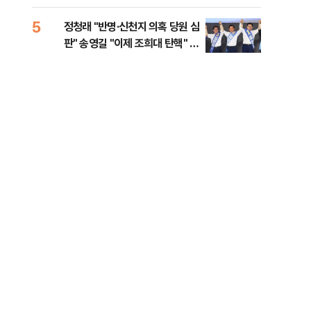
로남불' 비판
력전
위해
5
10
정청래 "반명·신천지 의혹 당원 심
서울
판" 송영길 "이제 조희대 탄핵" 김
쓸이
민석 "대체불가 민주당"