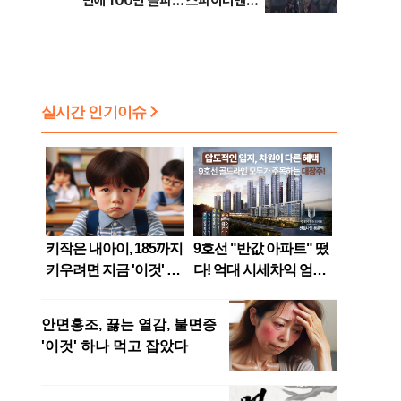
만에 100만 돌파…‘스파이더맨4’
꺾고 1위