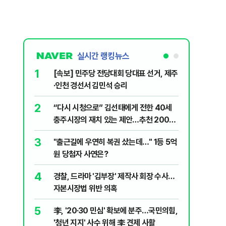
실시간 랭킹뉴스
1
6
[속보] 민주당 전당대회 당대표 선거, 제주
정청래 "
·인천 경선서 김민석 승리
길 "이제
민주당"
2
7
“다시 시청으로” 김선태에게 전한 40세
김민석, 
충주시장의 재치 있는 제안…추천 2000
누적 결과
개
3
8
"출근길에 우연히 복권 샀는데…" 1등 5억
‘탄약 고
원 당첨자 사연은?
색출하라
4
9
경찰, 드라마 '김부장' 제작사 회장 수사…
최악의 
자본시장법 위반 의혹
낮 최고 
5
10
李, '20·30 민심' 확보에 분주…국민의힘,
보험금 노
'청년 지지' 사수 위해 李 견제 사활
대…항소