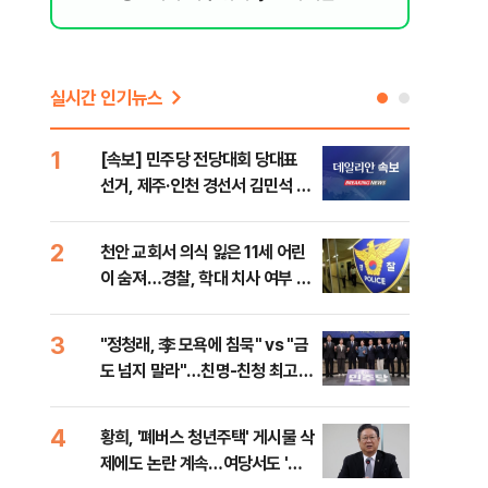
실시간 인기뉴스
1
6
[속보] 민주당 전당대회 당대표
李,
선거, 제주·인천 경선서 김민석 승
국민
리
李 
2
7
천안 교회서 의식 잃은 11세 어린
최악
이 숨져…경찰, 학대 치사 여부 수
계속
사
3
8
"정청래, 李 모욕에 침묵" vs "금
김민
도 넘지 말라"…친명-친청 최고위
고 
원 후보, 제주서 격돌
4
9
황희, '폐버스 청년주택' 게시물 삭
[데
제에도 논란 계속…여당서도 '내
통령