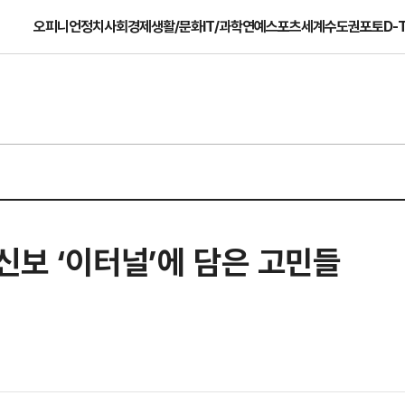
오피니언
정치
사회
경제
생활/문화
IT/과학
연예
스포츠
세계
수도권
포토
D-
신보 ‘이터널’에 담은 고민들