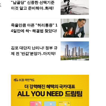
드
이
성