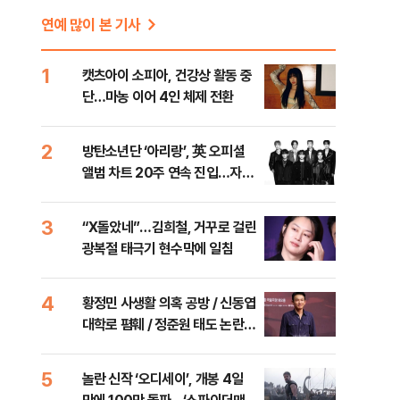
연예 많이 본 기사
1
캣츠아이 소피아, 건강상 활동 중
단…마농 이어 4인 체제 전환
2
방탄소년단 ‘아리랑’, 英 오피셜
앨범 차트 20주 연속 진입…자체
최장 신기록
3
“X돌았네”…김희철, 거꾸로 걸린
광복절 태극기 현수막에 일침
4
황정민 사생활 의혹 공방 / 신동엽
대학로 폄훼 / 정준원 태도 논란
등 [주간 대중문화 이슈]
5
놀란 신작 ‘오디세이’, 개봉 4일