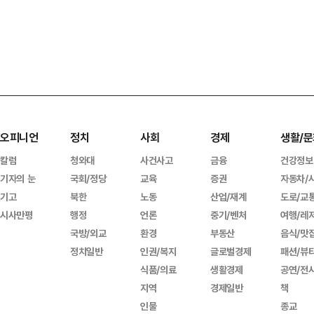
오피니언
정치
사회
경제
생활/문
칼럼
청와대
사건사고
금융
건강정보
기자의 눈
국회/정당
교육
증권
자동차/
기고
북한
노동
산업/재계
도로/교
시사만평
행정
언론
중기/벤처
여행/레
국방/외교
환경
부동산
음식/맛
정치일반
인권/복지
글로벌경제
패션/뷰
식품/의료
생활경제
공연/전
지역
경제일반
책
인물
종교