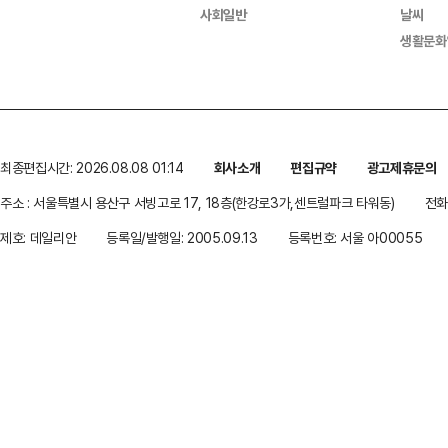
사회일반
날씨
생활문화
최종편집시간: 2026.08.08 01:14
회사소개
편집규약
광고제휴문의
주소 : 서울특별시 용산구 서빙고로 17, 18층(한강로3가,센트럴파크 타워동)
전화 
제호: 데일리안
등록일/발행일: 2005.09.13
등록번호: 서울 아00055