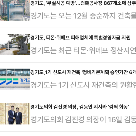
강화한다고 18일 밝혔다.주요 관리
경기도, '부실시공 예방'…건축공사장 867개소에 상
경기도는 오는 12월 중순까지 건축물
공사장 현장근로자다.마을 단위로 
내 상주감리 대상 건축공사장의 감리
사장 등 취약 지역을 중점적으로 살피
검 대상은 상주감리 대상(연면적 50
경기도, 티몬·위메프 피해업체에 특별경영자금 지원
히 폭염 피해 우려가 높은 낮 시간대
경기도는 최근 티몬·위메프 정산지연
867개소다. 이 가운데 건축허가 사전
계획이다.경기도 지역자율방재단은 
해 중소기업·소상공인을 위해 100
전문가가 참여하는 함동점검을 하고
으로 31개 시군 각 마을을 …
하고 19일부터 신청을 받는다고 1
경기도,1기 신도시 재건축 '정비기본계획 승인기간 6
한다.점검 내용은 감리원 배치 및 상
경기도는 1기 신도시 재건축의 원활
금’ 지원 대상은 티몬·위메프 정산 
및 현장관리, 안전 및 품질관리 여부
절차 소요 기간을 절반 이상 단축하는
인으로 중소기업은 최대 5억원, 소상
장에서 즉시…
따르면 현행 재건축 등 정비사업 추
경기도의회 김진경 의장, 김동연 지사와 '깜짝 회동'
자 기간은 중소기업 3년, 소상공인은
경기도의회 김진경 의장이 16일 김동
기본계획 수립-정비계획 수립-추
원으로 은행에서 정한 대출금리보다 
생 위기 대응을 위한 의회와 경기도 
리처분계획인가-착공-준공 등의 절차
2.5%포인트 낮게 이…