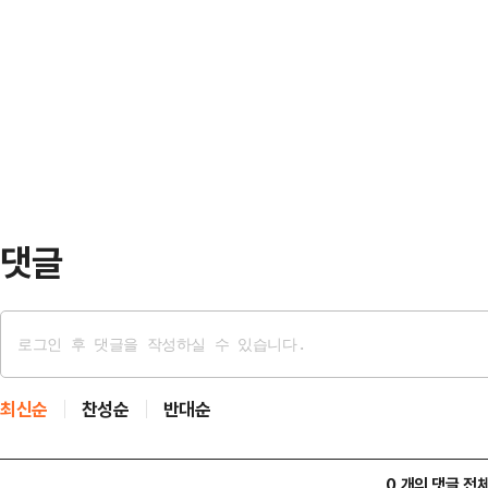
후 처음 이뤄진 이날 회동은 김 지사의
중 통상 기본계획 승인 절차는 6개월
로, 김 의장과 김 지사는 의회 접견
인 1기 신도시 주민을 위해 소요되는
기도 간 원활한 소통 체계를 강화하자
구체적으로 도는 통상 기본…
된 경기침체 상황 속에서 민생의 불안
일수록 도의회와 경기도가 더욱 강한
는 …
댓글
최신순
찬성순
반대순
0 개의 댓글 전