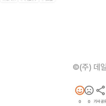
©(주) 데
기사 공
0
0