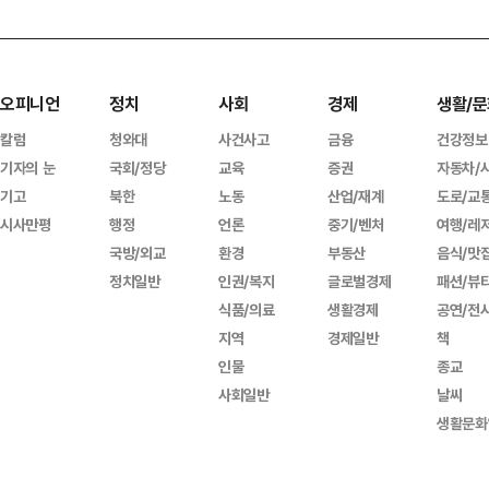
오피니언
정치
사회
경제
생활/문
칼럼
청와대
사건사고
금융
건강정보
기자의 눈
국회/정당
교육
증권
자동차/
기고
북한
노동
산업/재계
도로/교
시사만평
행정
언론
중기/벤처
여행/레
국방/외교
환경
부동산
음식/맛
정치일반
인권/복지
글로벌경제
패션/뷰
식품/의료
생활경제
공연/전
지역
경제일반
책
인물
종교
사회일반
날씨
생활문화