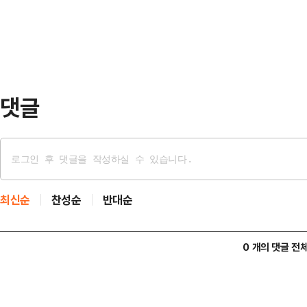
추가에 그친 오타니의 시즌 타율은 0.
유…
지만 안타 하나가 바로 홈런이었다. 
타니는 이제 40홈런 고지에 단 1개
댓글
최신순
찬성순
반대순
0 개의 댓글 전