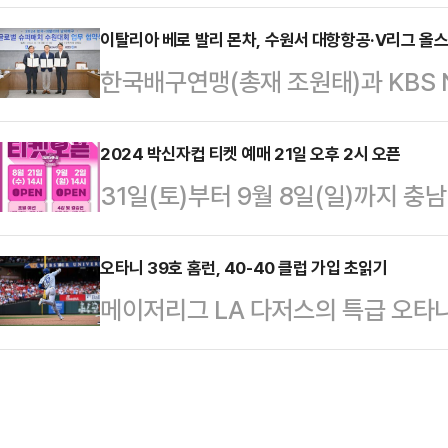
손흥민의 소속팀 토트넘은 오는 20일
회’를 앞두고 본격적인 담금질을 위
파워 스타디움에서 레스터 시티를 상
이탈리아 베로 발리 몬차, 수원서 대항항공·V리그 올
한 팀과 합동훈련 및 연습경기를 진
한국배구연맹(총재 조원태)과 KBS 
리그(EPL) 1라운드를 치른다.손흥민
실전 감각도 끌어올릴 계획이다.읏맨
남자배구 글로벌 슈퍼매치 수원대회 개
2015-2016시즌 토트넘에 입단한 
속 큐슈전력 볼텍스를…
원시청에서 진행된 협약식에는 한국배
2024 박신자컵 티켓 예매 21일 오후 2시 오픈
럽맨’으로 활약했다.토트넘의 주축 
31일(토)부터 9월 8일(일)까지 충
강덕 대표이사, 그리고 이재준 수원시
독일 분데스리가 명문 바이에른 뮌헨
우리은행 박신자컵’의 티켓예매 일정
이탈리아 글로벌 슈퍼매치를 수원시에
았던 손…
례로 나누어 진행하며, 조별 예선 경기
오타니 39호 홈런, 40-40 클럽 가입 초읽기
8일(일) 수원실내체육관에서 열리는
메이저리그 LA 다저스의 특급 오타니
전 경기는 9월 2일(월) 14시부터 
아 명문 베로 발리 몬차(Vero Voll
리며 대망의 40홈런-40도루에 한 
연맹) 애플리케이션과 WKBL 공식
수…
부시 스타디움에서 열린 ‘2024 메
는 만큼 해외 팬들의 원활한 예매를 
번 지명타자로 선발 출전해 5타수 1
도로 운영된다.티켓은 전 좌석 지정