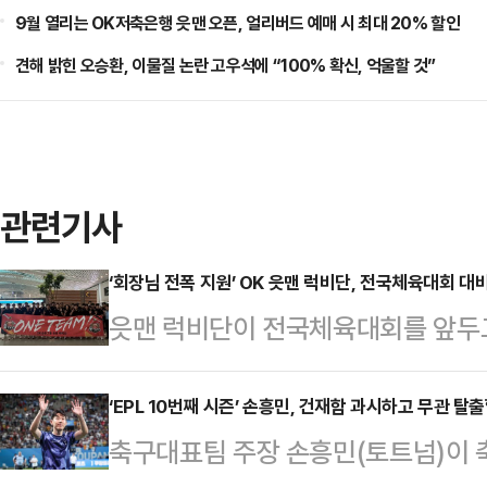
9월 열리는 OK저축은행 읏맨 오픈, 얼리버드 예매 시 최대 20% 할인
견해 밝힌 오승환, 이물질 논란 고우석에 “100% 확신, 억울할 것”
관련기사
‘회장님 전폭 지원’ OK 읏맨 럭비단, 전국체육대회 대
읏맨 럭비단이 전국체육대회를 앞두
정비에 나선다.OK금융그룹(회장 최윤
단)이 19일부터 31일까지 약 2주
‘EPL 10번째 시즌’ 손흥민, 건재함 과시하고 무관 탈
축구대표팀 주장 손흥민(토트넘)이 
행한다고 밝혔다.이번 전지훈련은 오는