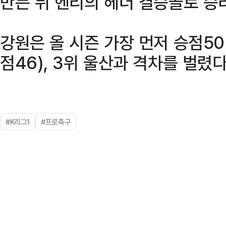
만든 뒤 헨리의 헤더 결승골로 승
강원은 올 시즌 가장 먼저 승점50
점46), 3위 울산과 격차를 벌렸다
#K리그1
#프로축구