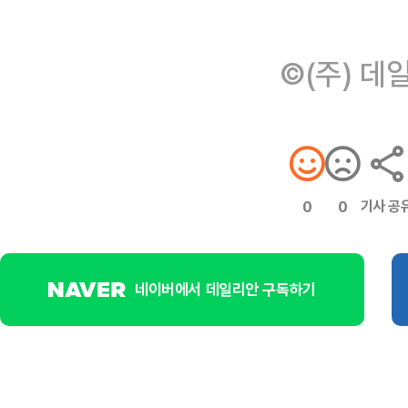
©(주) 데
기사 공
0
0
네이버에서 데일리안 구독하기