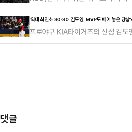
는 잠실야구장에서 펼쳐지는 ‘2024 
선발 ‘백쇼’ 백정현이 빛났다. 경기
다. 현재 협회는…
전을 앞둔 오후 4시 47분경 2만3
‘역대 최연소 30-30’ 김도영, MVP도 떼어 놓은 당상
(190이닝) 16승5패 평균자책점 3.
프로야구 KIA타이거즈의 신성 김도영
했다.나머지 4개 구장의 관중 집계가
날도 강했다. 7이닝 6피안타 1볼넷
런-30도루에 가입하면서 시즌 최우수
840만7887명을 기록, 2017년 역
다.김도영은 지난 15일 고척 스카
이번 시즌 프로야구 관중은 지난 17
이스 헤이수스를 상대로 5회초 2점 
4137명으로 역대 최다 관중까지 1
았다.이는 최연소 기록이자 최소경기 
선수로는 1997년 이종범, 1999년
20세 10개월 13일의 나이로 111
영은 종전 …
댓글