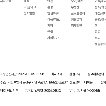
시사만평
행정
언론
중기/벤처
여행/레
국방/외교
환경
부동산
음식/맛
정치일반
인권/복지
글로벌경제
패션/뷰
식품/의료
생활경제
공연/전
지역
경제일반
책
인물
종교
사회일반
날씨
생활문화
최종편집시간: 2026.08.09 16:58
회사소개
편집규약
광고제휴문의
주소 : 서울특별시 용산구 서빙고로 17, 18층(한강로3가,센트럴파크 타워동)
전화 
제호: 데일리안
등록일/발행일: 2005.09.13
등록번호: 서울 아00055