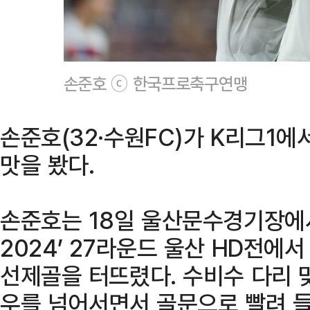
손준호 ⓒ 한국프로축구연맹
손준호(32·수원FC)가 K리그1에
맛을 봤다.
손준호는 18일 울산문수경기장에서
2024’ 27라운드 울산 HD전에
선제골을 터뜨렸다. 수비수 다리 
우를 넘어서면서 골문으로 빨려 