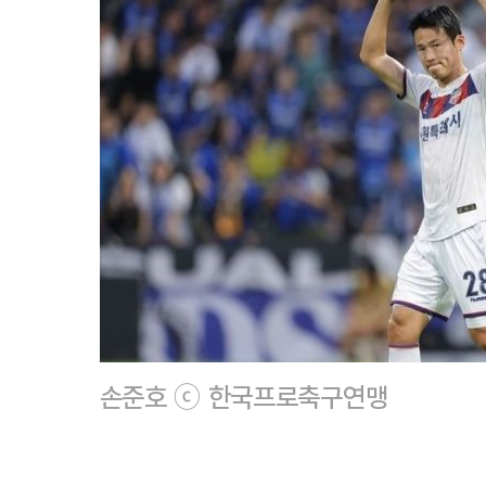
손준호 ⓒ 한국프로축구연맹