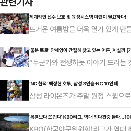
관련기사
체계적인 선수 보호 및 육성시스템 마련이 필요하다!
뜨거운 여름밤을 더욱 열기 있게 만들
하며 우리 모두를 하나 되게 하였던 
마치며 막을 내렸다.역대 최소 규모 
‘울분 토로’ 안세영이 간절히 찾고 있는 어른, 계실까 
“누군가와 전쟁하듯 이야기 드리는 
를 훨씬 뛰어넘는 역대급 성적(금메달 
임을 이해해주시기 바란다. 제가 하
성적 8위)은 그야말로 우리 선수단의
고 해결해주시는 어른이 계시기를 빌어
‘NC 천적’ 백정현 호투, 삼성 3연승·NC 10연패
에서도 선수와 지도자를 비롯한 체육
삼성 라이온즈가 주말 원정 스윕으로
여자 단식 결승전에서 금메달을 획득
의 성적을 올리며 대한민국의 스포츠
넣었다.삼성은 18일 창원 NC파크에서
드민턴협회의 선수 부상 관리, 선수 
종목 …
리그' NC전에서 5-3 승리, 3연승
'폭염보다 뜨겁다' KBO리그, 역대 최다관중 돌파...1
대회 출전 등에 대한 문제를 날카롭
KBO(한국야구위원회)리그가 역대 
확한 삼성은 NC와의 올 시즌 상대
대한 문제도 지적했다. 안세영은 개