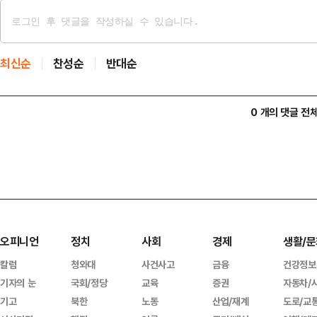
최신순
찬성순
반대순
0 개의 댓글 전
오피니언
정치
사회
경제
생활/문
칼럼
청와대
사건사고
금융
건강정보
기자의 눈
국회/정당
교육
증권
자동차/
기고
북한
노동
산업/재계
도로/교