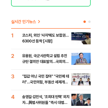
실시간 인기뉴스
1
6
코스피, 외인 ‘사자’에도 보합권…
靑,
6300선 등락 [시황]
점식
고'"
2
7
유용원, 국군사관학교 설립 추진
與김
을
규탄 결의안 대표발의…국회의원
발언
36명 동참
3
8
"집값 아닌 국민 잡아" "국민에 테
"오
러"…국민의힘, 부동산 세제개편
과정
안 맹폭
세제
4
9
송영길·김민석, '조희대 탄핵' 외치
"'
자…與법사위원들 "즉시 대법관
공급