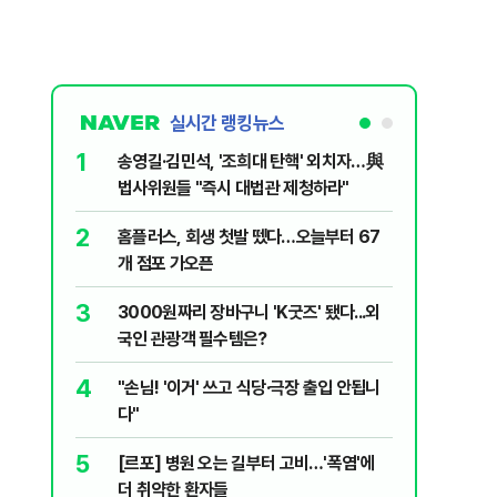
실시간 랭킹뉴스
1
6
송영길·김민석, '조희대 탄핵' 외치자…與
[단독] 
법사위원들 "즉시 대법관 제청하라"
로…3.70
2
7
홈플러스, 회생 첫발 뗐다…오늘부터 67
"집값 아
개 점포 가오픈
민의힘, 
3
8
3000원짜리 장바구니 'K굿즈' 됐다...외
영업정지
국인 관광객 필수템은?
에 5위 
4
9
"손님! '이거' 쓰고 식당·극장 출입 안됩니
"오세훈이
다"
반영"…
5
10
[르포] 병원 오는 길부터 고비…'폭염'에
[코인뉴스
더 취약한 환자들
다…큰 변