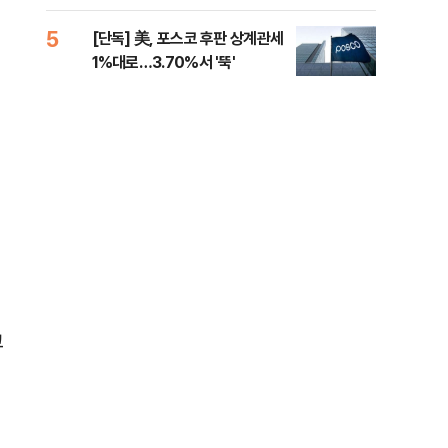
제청하라"
적 
5
10
[단독] 美, 포스코 후판 상계관세
네이
1%대로…3.70%서 '뚝'
외연
출(
고