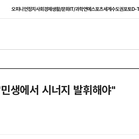
오피니언
정치
사회
경제
생활/문화
IT/과학
연예
스포츠
세계
수도권
포토
D-
"민생에서 시너지 발휘해야"