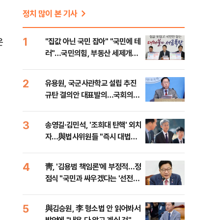
정치 많이 본 기사
1
은
"집값 아닌 국민 잡아" "국민에 테
러"…국민의힘, 부동산 세제개편
안 맹폭
2
유용원, 국군사관학교 설립 추진
규탄 결의안 대표발의…국회의원
36명 동참
3
송영길·김민석, '조희대 탄핵' 외치
자…與법사위원들 "즉시 대법관
제청하라"
4
靑, '김용범 책임론'에 부정적…정
점식 "국민과 싸우겠다는 '선전포
고'"
5
與김승원, 李 형소법 안 읽어봐서