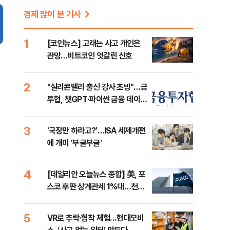
경제 많이 본 기사
1
[코인뉴스] 고래는 사고 개인은
관망…비트코인 엇갈린 신호
2
"실리콘밸리 출신 강사 초빙"…금
투협, 챗GPT·파이썬 금융 데이터
분석 과정 개설
3
'국장만 하라고?'…ISA 세제개편
에 개미 '부글부글'
4
[데일리안 오늘뉴스 종합] 美, 포
스코 후판 상계관세 1%대…천하
람, 의원 최초 논산훈련소 2박3일
'입소'
5
VR로 추락·협착 체험…현대모비