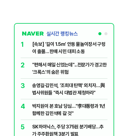
실시간 랭킹뉴스
1
6
[속보] '길이 1.5m' 안동 물놀이장서 구렁
'국장만 
이 출몰…한때 시민 대피 소동
'부글부글
2
7
"편해서 매일 신었는데"...전문가가 경고한
“우크라
'크록스'의 숨은 위험
유 3만t
3
8
송영길·김민석, '조희대 탄핵' 외치자…與
정청래 "
법사위원들 "즉시 대법관 제청하라"
민석 "자
4
9
박지원이 본 호남 당심…"李대통령과 1년
이란, 美
함께한 김민석에 갈 것"
즈 통행금
5
10
SK하이닉스, 주당 375원 분기배당…추
[데일리 
가 주주환원책 3분기 발표
민...홈