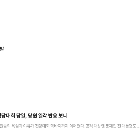
반발
…전당대회 당일, 당원 일각 반응 보니
원들의 욕설과 야유가 전당대회 막바지까지 이어졌다. 공격 대상엔 문재인 전 대통령도 
 식구'라고 강조한 게 무색할 정도였다.민주당 8·18 전당대회 본선이 치러지는 18일 오후
 더위에도 민주당 당원들은 장내(민주당 추산 1만5000명)를 가득 메워 전당대회 열기