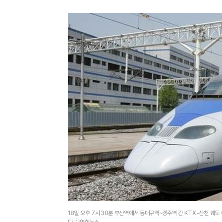
18일 오후 7시 30분 부산역에서 동대구역~경주역 간 KTX-산천 궤
다.ⓒ연합뉴스