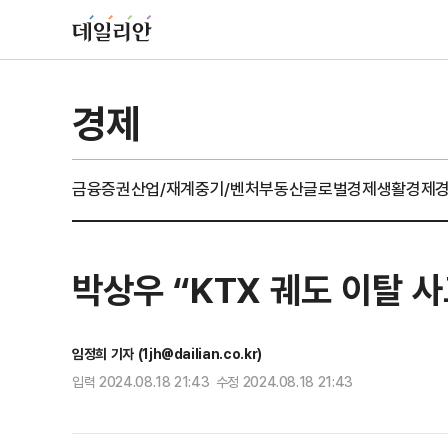
경제
금융
증권
산업/재계
중기/벤처
부동산
글로벌경제
생활경제
박상우 “KTX 궤도 이탈 
임정희 기자 (1jh@dailian.co.kr)
입력 2024.08.18 21:43 수정 2024.08.18 21:43