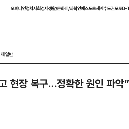
오피니언
정치
사회
경제
생활/문화
IT/과학
연예
스포츠
세계
수도권
포토
D-
경제일반
사고 현장 복구…정확한 원인 파악”