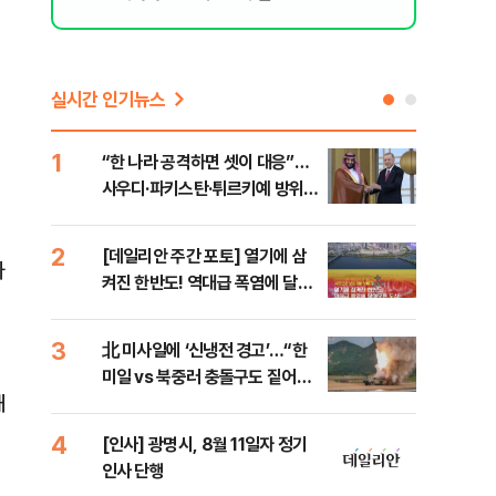
실시간 인기뉴스
1
6
“한 나라 공격하면 셋이 대응”…
[코
사우디·파키스탄·튀르키예 방위동
관망
맹 출범
2
7
[데일리안 주간 포토] 열기에 삼
美 
사
켜진 한반도! 역대급 폭염에 달아
일자
오른 도심!
3
8
北 미사일에 ‘신냉전 경고’…“한
"실
미일 vs 북중러 충돌구도 짙어진
투협
해
다”
분석
4
9
[인사] 광명시, 8월 11일자 정기
“우
인사 단행
러…