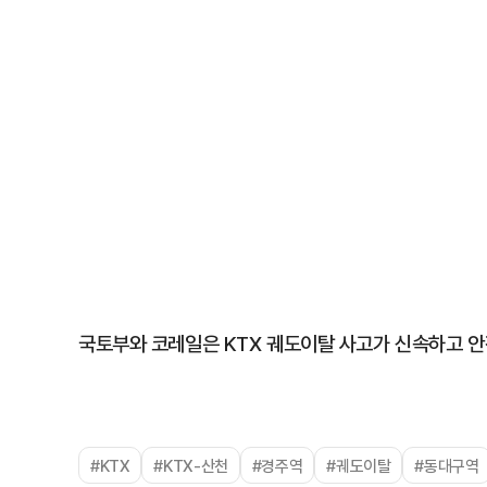
국토부와 코레일은 KTX 궤도이탈 사고가 신속하고 안
#KTX
#KTX-산천
#경주역
#궤도이탈
#동대구역