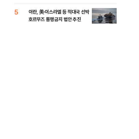
5
10
이란, 美·이스라엘 등 적대국 선박
“언
호르무즈 통행금지 법안 추진
이란