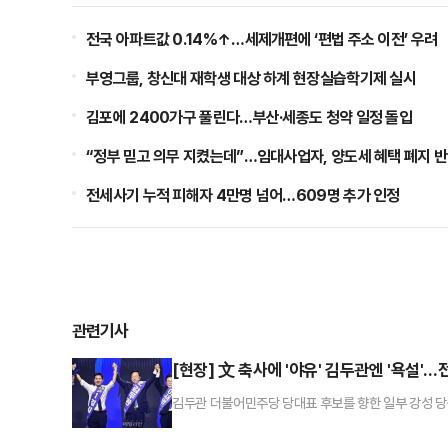
전국 아파트값 0.14%↑…세제개편에 ‘편법 주소 이전’ 우려
부영그룹, 창신대 재학생 대상 하계 현장실습학기제 실시
김포에 2400가구 풀린다…부산·세종도 청약 일정 돌입
“정부 믿고 의무 지켰는데”…임대사업자, 양도세 혜택 폐지 
전세사기 누적 피해자 4만명 넘어…609명 추가 인정
관련기사
[현장] 文 축사에 '야유' 김두관엔 '욕설'
김두관 더불어민주당 당대표 후보를 향한 일부 강성 당
함됐다. 이재명 당대표 후보가 '댜양성'을 강조하며 '한
서울올림픽체조경기장, 이날 낮 최고기온 35도의 찜통