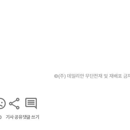
©(주) 데일리안 무단전재 및 재배포 금
기사 공유
댓글 쓰기
0