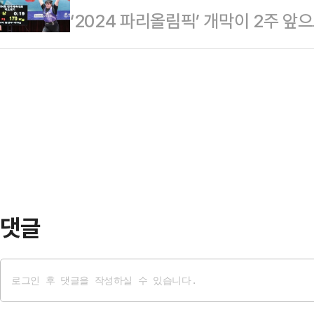
‘2024 파리올림픽’ 개막이 2주 
만큼 시원한 물놀이가 가장 인기가 
안전점검 의무화 등 제도적 장치를 
8월11일까지 펼쳐지는 파리올림픽은 2
있고, 안전한 이용을 위해서는 안전
관광부가 스포츠…
329개 세부 경기)의 선수가 참가한다
름 휴가철 대표적인 물놀이인 해양스
명, 지도자 118명이 이번 파리올림
항을 법률을 중심으로 알아보도록 
발휘하여 국가대표로서 좋은 결과를 
츠를 즐기는 활동 공간…
에 출전하는 국가대표 선수와 지도
대한체육회(KSOC) 소속으로 출전
목에서 국가…
댓글