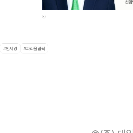
ⓒ
#안세영
#파리올림픽