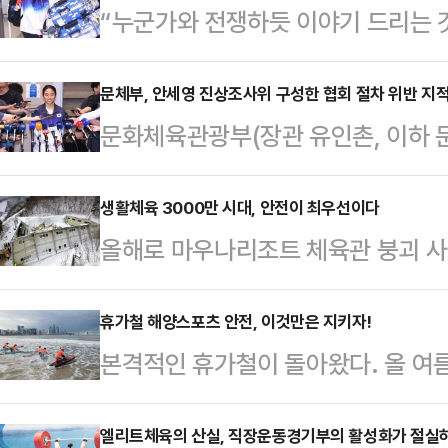
“누군가와 전쟁하듯 이야기 드리는 
임을 이해해주시기 바란다. 제가 하
고 해결해주시는 어른이 계시기를 빌어
문체부, 안세영 진상조사위 구성한 협회 절차 위반 지
문화체육관광부(장관 유인촌, 이하 
여자 단식 결승전에서 금메달을 획득
가 발표한 자체 진상조사위원회 구성 
드민턴협회의 선수 부상 관리, 선수 
를 권고했다.협회 정관(제14조 제2항
생활체육 3000만 시대, 안전이 최우선이다
대회 출전 등에 대한 문제를 날카롭
올해로 마우나리조트 체육관 붕괴 사고
및 운영에 관한 사항’에 대해 이사회
대한 문제도 지적했다. 안세영은 개
로 새내기 대학생 10명이 생명을 잃
하지만 대한배드민턴협회는 ‘협회의 
다. 현재 협회는…
는 등 막대한 피해가 발생했다.조사 
휴가철 해양스포츠 안전, 이것만은 지키자!
다고 인정할 때에는 이를 집행하고, 
본격적인 휴가철이 돌아왔다. 올 여름
다른 값싼 부실자재가 사용되는 등 
야 한다’는 예외 조항(제17조 제1
만에 가장 많을 것으로 전망된다.많
수가 이용하는 체육시설에 대해 기본
문체부의 판단…
산과 강, 바다를 비롯하여 유명 휴양
엘리트체육의 산실, 직장운동경기부의 활성화가 절실
점도 드러났다. 소 잃고 외양간 고