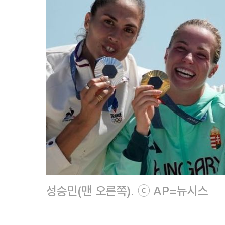
성승민(맨 오른쪽). ⓒ AP=뉴시스