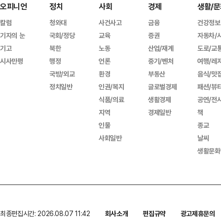
오피니언
정치
사회
경제
생활/문
칼럼
청와대
사건사고
금융
건강정보
기자의 눈
국회/정당
교육
증권
자동차/
기고
북한
노동
산업/재계
도로/교
시사만평
행정
언론
중기/벤처
여행/레
국방/외교
환경
부동산
음식/맛
정치일반
인권/복지
글로벌경제
패션/뷰
식품/의료
생활경제
공연/전
지역
경제일반
책
인물
종교
사회일반
날씨
생활문화
최종편집시간: 2026.08.07 11:42
회사소개
편집규약
광고제휴문의