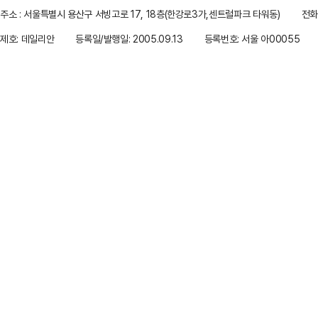
주소 : 서울특별시 용산구 서빙고로 17, 18층(한강로3가,센트럴파크 타워동)
전화 
제호: 데일리안
등록일/발행일: 2005.09.13
등록번호: 서울 아00055